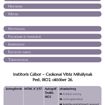
Helynevek
Művek
Nyitóoldal
Fogalmak és használat
Impresszum
Feltöltési napló
Társportálok
Institoris Gábor – Csokonai Vitéz Mihálynak
Pest, 1802. október 26.
Szövegforrás
MTAK. K 3/57.
Autográf.
olvasószöveg
Önálló.
kritikai szöveg
1802
szövegidentitás
keletkezéstörténeti jegyzet