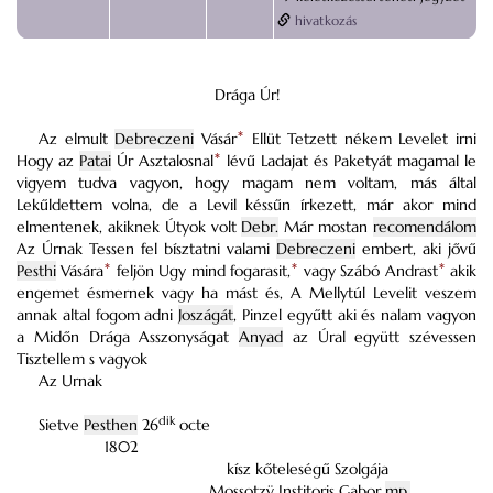
hivatkozás
Drága Úr!
Az elmult
Debreczeni
Vásár
*
Ellüt Tetzett nékem Levelet irni
Hogy az
Patai
Úr Asztalosnal
*
lévű Ladajat és Paketyát magamal le
vigyem tudva vagyon, hogy magam nem voltam, más által
Lekűldettem volna, de a Levil késsűn írkezett, már akor mind
elmentenek, akiknek Útyok volt
Debr.
Már mostan
recomendálom
Az Úrnak Tessen fel bísztatni valami
Debreczeni
embert, aki jővű
Pesthi
Vására
*
feljön Ugy mind fogarasit,
*
vagy
Szábó Andrast
*
akik
engemet ésmernek vagy ha mást és, A Mellytúl Levelit veszem
annak altal fogom adni
Joszágát
, Pinzel egyűtt aki és nalam vagyon
a Midőn Drága Asszonyságat
Anyad
az Úral együtt szévessen
Tisztellem s vagyok
Az Urnak
dik
Sietve
Pesthen
26
octe
1802
kísz kőteleségű Szolgája
Mossotzÿ Institoris Gabor
mp.