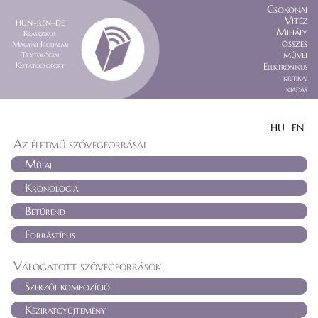
Csokonai
Vitéz
HUN–REN–DE
Mihály
Klasszikus
összes
Magyar Irodalmi
művei
Textológiai
Kutatócsoport
Elektronikus
kritikai
kiadás
HU
EN
Az életmű szövegforrásai
Műfaj
Kronológia
Betűrend
Forrástípus
Válogatott szövegforrások
Szerzői kompozíció
Kéziratgyűjtemény