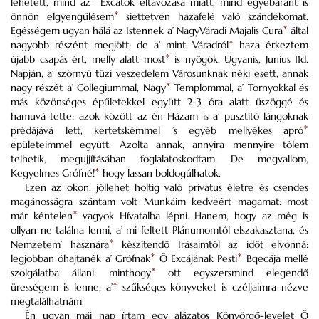
lehetett, mind az
Excátok
eltávozása miatt, mind egyébaránt is
önnön elgyengűlésem
*
siettetvén hazafelé való szándékomat.
Egésségem ugyan hálá az Istennek a’
NagyVáradi
Majalis Cura
*
által
nagyobb részént megjött; de a’ mint
Váradról
*
haza érkeztem
újabb csapás ért, melly alatt most
*
is nyögök. Ugyanis, Junius 11
d
.
Napján, a’ szörnyű tűzi veszedelem Városunknak néki esett, annak
nagy részét a’ Collegiummal, Nagy
*
Templommal, a’ Tornyokkal és
más közönséges épűletekkel együtt 2-3 óra alatt
üszöggé
és
hamuvá tette: azok között az én Házam is a’ pusztító lángoknak
prédájává lett, kertetskémmel ’s egyéb mellyékes apró
*
épületeimmel együtt. Azolta annak, annyira mennyire tőlem
telhetik, megujjításában foglalatoskodtam. De megvallom,
Kegyelmes Grófné!
*
hogy lassan boldogúlhatok.
Ezen az okon, jóllehet holtig való
privatus
életre és csendes
magánosságra szántam volt Munkáim kedvéért magamat: most
már kéntelen
*
vagyok Hívatalba lépni. Hanem, hogy az még is
ollyan ne találna lenni, a’ mi feltett Plánumomtól elszakasztana, és
Nemzetem’ hasznára
*
készítendő Irásaimtól az időt elvonná:
legjobban óhajtanék a’
Grófnak
*
Ő
Excájának
Pesti
*
Bqecája
mellé
szolgálatba állani; minthogy
*
ott egyszersmind elegendő
ürességem is lenne, a’
*
szűkséges könyveket is czéljaimra nézve
megtalálhatnám.
Én ugyan mái nap írtam egy alázatos Könyörgő-levelet Ő