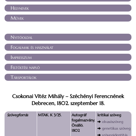
Helynevek
Művek
Nyitóoldal
Fogalmak és használat
Impresszum
Feltöltési napló
Társportálok
Csokonai Vitéz Mihály – Széchényi Ferencnének
Debrecen, 1802. szeptember 18.
Szövegforrás
MTAK. K 3/25.
Autográf
kritikai szöveg
fogalmazvány.
olvasószöveg
Önálló.
genetikus szöveg
1802
szövegidentitás