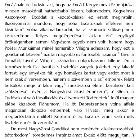
Excájának
: de tudván azt, hogy az
Excád
’ Kegyelmes közbenjárása,
minden másokénál hathatósabb lészen; bátorkodom, Kegyelmes
Asszonyom!
Excádat
is kézcsókolással ez eránt
meginstálni
.
Bizonyommal mondom, hogy soha
Excátoknak
effélével nem
kívántam
*
volna alkalmatlankodni, ha a’ szomorú szűkség nem
kénszerítene. Tellyes megelégedéssel laktam én
*
egyűgyű
örökségemben semmi Vágyásom egyéb nem volt, hanem hogy
Poétai Munkáímat minél hamarább Világra adhassam, hogy ezt a’
gondomat letévén
*
azután nagyobb és fontosabb Irásimon
*
távol a’
lármától, távol a’ Világtól, szabadon dolgozhassam. Jollehet én a’
természetnek fíja, barátja ’s tisztelője vagyok, jollehet egy fakadó
forrást, egy árnyékos fát, egy homályos kertet vagy erdőt most is
nem csak a’ versemben, hanem a’ szívemben is az
*
emberek felett
betsűlök: mégis a’ falusi vagy
*
mezővárosi
életet kerűlnöm kell,
szűkségessé tévén a’ Nagyvárosi lakást énnékem
*
, a’
Bθeca
, a’
Tudósokkal való társalkodás, és a’ Nemzeti Történetek
*
felől magam
elébe kiszabott
Plánumom.
Ha itt
Debretzenben
volna afféle
magánosan dolgozó embernek való Hívatal: még akkor is
megtartóztatna említett Kérésemtől az
Excátok
eránt való mélly
tiszteletem és
Reverentiám
.
De most NagyVárosi
Conditiot
nem esmérvén alkalmatossabbat:
bátorkodom
*
töredelmes
Instántziámat
Excád
előtt megujjítani, ’s