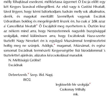
mélly főhajtással esedezni, méltóztassa ügyemet Ő
Exc:ja
előtt egy
két Kegyes Szavával elősegélleni. Az első vagy is
Custósi
Hívatalt,
távol légyen, hogy kérni bátorkodjam; tudván melly sok alkalmatos,
derék, és magokat
meritáltt
Személlyek vagynak
Excátok
Udvarában: boldog és megelégedett lészek én, ha csak a’ 2dik azaz
a’
Cancellistai
hívatalt
*
Ő
Excájától
meg nyerhetem is. Ösztön lesz
az nékem mind arra, hogy Nemzetemnek nagyobb buzgósággal
szolgáljak, mind különössen arra, hogy
Excátoknak
Haza-szerte
tiszteltt Nagy Neveket én is
egyűgyű
Muzsámmal
temjéneztetni
holtig meg ne szünjek. Addigis,
*
magamat,
Múzsámat
, és egész
sorsomat
Excádnak
természeti Kegyességébe fiúi bizodalommal ’s
tisztelettel ajánlván, alázatos kézcsokolással maradok
N. Méltóságú
Grófné!
Excádnak
Debretzenb.
*
Szep. 18
d
. Napj.
1802.
legkissebb hív szolgája
*
Csokonay Mihály.
mk.