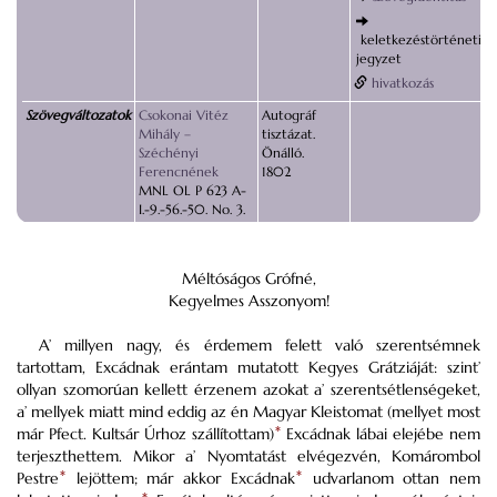
keletkezéstörténeti
jegyzet
hivatkozás
Szövegváltozatok
Csokonai Vitéz
Autográf
Mihály –
tisztázat.
Széchényi
Önálló.
Ferencnének
1802
MNL OL P 623 A-
I.-9.-56.-50. No. 3.
Méltóságos Grófné,
Kegyelmes Asszonyom!
A’ millyen nagy, és érdemem felett való szerentsémnek
tartottam,
Excádnak
erántam mutatott Kegyes
Grátziáját
: szint’
ollyan szomorúan kellett érzenem azokat a’ szerentsétlenségeket,
a’ mellyek miatt mind eddig az én Magyar Kleistomat (mellyet most
már
Pfect.
Kultsár
Úrhoz szállítottam)
*
Excádnak
lábai elejébe nem
terjeszthettem. Mikor a’ Nyomtatást elvégezvén,
Komárombol
Pestre
*
lejöttem; már akkor
Excádnak
*
udvarlanom ottan nem
*