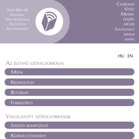
Csokonai
Vitéz
HUN–REN–DE
Mihály
Klasszikus
összes
Magyar Irodalmi
művei
Textológiai
Kutatócsoport
Elektronikus
kritikai
kiadás
HU
EN
Az életmű szövegforrásai
Műfaj
Kronológia
Betűrend
Forrástípus
Válogatott szövegforrások
Szerzői kompozíció
Kéziratgyűjtemény