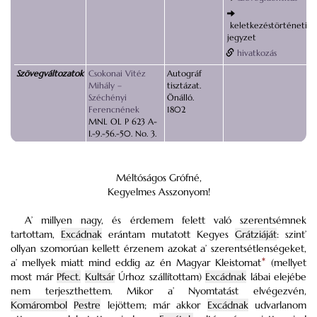
keletkezéstörténeti
jegyzet
hivatkozás
Szövegváltozatok
Csokonai Vitéz
Autográf
Mihály –
tisztázat.
Széchényi
Önálló.
Ferencnének
1802
MNL OL P 623 A-
I.-9.-56.-50. No. 3.
Méltóságos Grófné,
Kegyelmes Asszonyom!
A’ millyen nagy, és érdemem felett való szerentsémnek
tartottam,
Excádnak
erántam mutatott Kegyes
Grátziáját
: szint’
ollyan szomorúan kellett érzenem azokat a’ szerentsétlenségeket,
a’ mellyek miatt mind eddig az én Magyar Kleistomat
*
(mellyet
most már
Pfect.
Kultsár
Úrhoz szállítottam)
Excádnak
lábai elejébe
nem terjeszthettem. Mikor a’ Nyomtatást elvégezvén,
Komárombol
Pestre
lejöttem; már akkor
Excádnak
udvarlanom