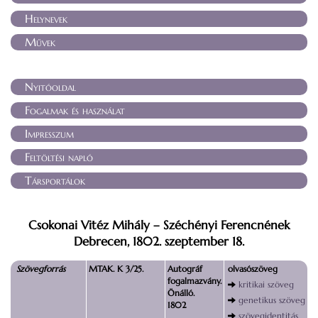
Helynevek
Művek
Nyitóoldal
Fogalmak és használat
Impresszum
Feltöltési napló
Társportálok
Csokonai Vitéz Mihály – Széchényi Ferencnének
Debrecen, 1802. szeptember 18.
Szövegforrás
MTAK. K 3/25.
Autográf
olvasószöveg
fogalmazvány.
kritikai szöveg
Önálló.
genetikus szöveg
1802
szövegidentitás