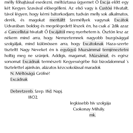
mélly főhajtással esedezni, méltóztassa ügyemet Ő
Exc:ja
előtt egy
két Kegyes Szavával elősegélleni. Az első vagy is
Custósi
Hívatalt,
távol légyen, hogy kérni bátorkodjam; tudván melly sok alkalmatos,
derék, és magokat
meritáltt
Személlyek vagynak
Excátok
Udvarában: boldog és megelégedett lészek én, ha csak a’ 2dik azaz
a’
Cancellistai
hívatalt Ő
Excájától
meg nyerhetem is. Ösztön lesz az
nékem mind arra, hogy Nemzetemnek nagyobb buzgósággal
szolgáljak, mind különössen arra, hogy
Excátoknak
Haza-szerte
tiszteltt Nagy Neveket én is
egyűgyű
Muzsámmal
temjéneztetni
holtig meg ne szünjek. Addigis, magamat,
Múzsámat
, és egész
sorsomat
Excádnak
természeti Kegyességébe fiúi bizodalommal ’s
tisztelettel ajánlván, alázatos kézcsokolással maradok
N. Méltóságú
Grófné!
Excádnak
Debretzenb.
Szep. 18
d
. Napj.
1802.
legkissebb hív szolgája
Csokonay Mihály.
mk.