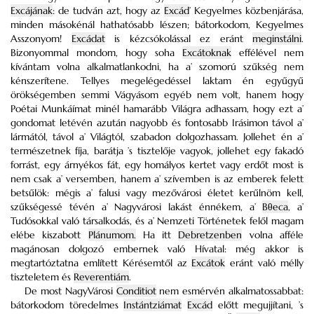
Excájának
: de tudván azt, hogy az
Excád
’ Kegyelmes közbenjárása,
minden másokénál hathatósabb lészen; bátorkodom, Kegyelmes
Asszonyom!
Excádat
is kézcsókolással ez eránt
meginstálni
.
Bizonyommal mondom, hogy soha
Excátoknak
effélével nem
kívántam volna alkalmatlankodni, ha a’ szomorú szűkség nem
kénszerítene. Tellyes megelégedéssel laktam én egyűgyű
örökségemben semmi Vágyásom egyéb nem volt, hanem hogy
Poétai Munkáímat minél hamarább Világra adhassam, hogy ezt a’
gondomat letévén azután nagyobb és fontosabb Irásimon távol a’
lármától, távol a’ Világtól, szabadon dolgozhassam. Jollehet én a’
természetnek fíja, barátja ’s tisztelője vagyok, jollehet egy fakadó
forrást, egy árnyékos fát, egy homályos kertet vagy erdőt most is
nem csak a’ versemben, hanem a’ szívemben is az emberek felett
betsűlök: mégis a’ falusi vagy mezővárosi
életet kerűlnöm kell,
szűkségessé tévén a’ Nagyvárosi lakást énnékem, a’
Bθeca
, a’
Tudósokkal való társalkodás, és a’ Nemzeti Történetek felől magam
elébe kiszabott
Plánumom.
Ha itt
Debretzenben
volna afféle
magánosan dolgozó embernek való Hívatal: még akkor is
megtartóztatna említett Kérésemtől az
Excátok
eránt való mélly
tiszteletem és
Reverentiám
.
De most NagyVárosi
Conditiot
nem esmérvén alkalmatossabbat:
bátorkodom töredelmes
Instántziámat
Excád
előtt megujjítani, ’s