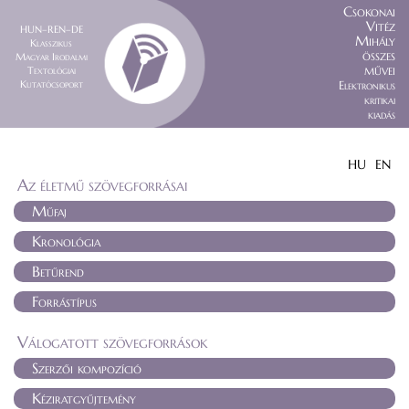
Csokonai
Vitéz
HUN–REN–DE
Mihály
Klasszikus
összes
Magyar Irodalmi
művei
Textológiai
Kutatócsoport
Elektronikus
kritikai
kiadás
HU
EN
Az életmű szövegforrásai
Műfaj
Kronológia
Betűrend
Forrástípus
Válogatott szövegforrások
Szerzői kompozíció
Kéziratgyűjtemény