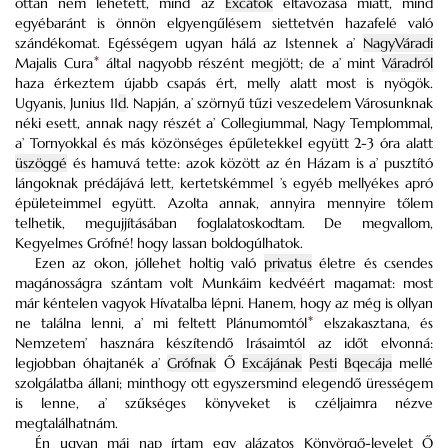
ottan nem lehetett, mind az
Excátok
eltávozása miatt, mind
egyébaránt is önnön elgyengűlésem siettetvén hazafelé való
szándékomat. Egésségem ugyan hálá az Istennek a’
NagyVáradi
Majalis Cura
*
által nagyobb részént megjött; de a’ mint
Váradról
haza érkeztem újabb csapás ért, melly alatt most is nyögök.
Ugyanis, Junius 11
d
. Napján, a’ szörnyű tűzi veszedelem Városunknak
néki esett, annak nagy részét a’ Collegiummal, Nagy Templommal,
a’ Tornyokkal és más közönséges épűletekkel együtt 2-3 óra alatt
üszöggé
és hamuvá tette: azok között az én Házam is a’ pusztító
lángoknak prédájává lett, kertetskémmel ’s egyéb mellyékes apró
épületeimmel együtt. Azolta annak, annyira mennyire tőlem
telhetik, megujjításában foglalatoskodtam. De megvallom,
Kegyelmes Grófné! hogy lassan boldogúlhatok.
Ezen az okon, jóllehet holtig való
privatus
életre és csendes
magánosságra szántam volt Munkáim kedvéért magamat: most
már kéntelen vagyok Hívatalba lépni. Hanem, hogy az még is ollyan
ne találna lenni, a’ mi feltett Plánumomtól
*
elszakasztana, és
Nemzetem’ hasznára készítendő Irásaimtól az időt elvonná:
legjobban óhajtanék a’
Grófnak
Ő
Excájának
Pesti
Bqecája
mellé
szolgálatba állani; minthogy ott egyszersmind elegendő ürességem
is lenne, a’ szűkséges könyveket is czéljaimra nézve
megtalálhatnám.
Én ugyan mái nap írtam egy alázatos Könyörgő-levelet Ő