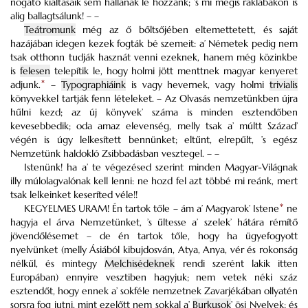
nógató kiáltásaik sem hallanak le hozzánk; ’s mi mégis ráklábakon is
alig ballagtsálunk! – –
Teátromunk
még az ő bőltsőjében eltemettetett, és saját
hazájában idegen kezek fogták bé szemeit: a’ Németek pedig nem
tsak otthonn tudják hasznát venni ezeknek, hanem még közinkbe
is
felesen
telepítik le, hogy holmi jött menttnek magyar kenyeret
adjunk.
*
–
Typographiáink
is vagy hevernek, vagy holmi
trivialis
könyvekkel tartják fenn lételeket. – Az Olvasás nemzetünkben újra
hűlni kezd; az új könyvek’ száma is minden esztendőben
kevesebbedik; oda amaz elevenség, melly tsak a’ múltt Század’
végén is úgy lelkesített bennünket; eltűnt, elrepűlt, ’s egész
Nemzetünk haldokló Zsibbadásban vesztegel. – –
Istenünk! ha a’ te végezésed szerint minden Magyar-Világnak
illy múlolagvalónak kell lenni: ne hozd fel azt többé mi reánk, mert
tsak lelkeinket keseríted véle!!
KEGYELMES URAM! Én tartok tőle – ám a’ Magyarok’ Istene
*
ne
hagyja el árva Nemzetünket, ’s űltesse a’ szelek’ hátára rémítő
jövendőlésemet – de én tartok tőle, hogy ha ügyefogyott
nyelvünket (melly Ásiából kibujdosván, Atya, Anya, vér és rokonság
nélkűl, és mintegy
Melchisédeknek
rendi szerént lakik itten
Europában) ennyire vesztiben hagyjuk; nem vetek néki száz
esztendőt, hogy ennek a’ sokféle nemzetnek Zavarjékában ollyatén
sorsra fog jutni, mint ezelőtt nem sokkal a’
Burkusok
’ ösi Nyelvek; és