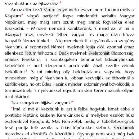
Visszabuktunk az éjtszakába!
*
Amaz ellenkező
Fátum
(egyébnek nevezni nem tudom) melly a’
Káspium’
*
végső partjaitól fogva mindenütt sarkalta Magyar
Népünket, még máig sem szünt meg annak fogyatéka ellen
tusakodni. – Minden nemzeti Karakterünk, ’s mind az, a’ mi a’
Magyart
tészi, enyésző félben vagyon, és maga után húzza
hanyatló Nemzetünket. – Alig menekedett ki gyámoltalan szegény
Nyelvünk a’ szomszéd Német nyelvnek igája alól; azonnal amaz
ellenkező
Fátum
felhozta a’
Deák
nyelvnek
Skeletonját
Olaszországi
sírjának fenekéről, ’s kirántzigálván bennünket Édesanyánknak
kebeléből, e’ holtt idegennek porrá váló lábait kezdte vélünk
tsókoltatni.
*
’S mi mindég olly boldogtalanok vagyunk, hogy
mindenben, még a’ Nyelvben is, jobban kedveljük az itthoninál a’
kűlfőldieket; holott Édes Hazánk minden adományival bővölködik a’
természetnek, ’s nyelvünkkel együtt
minden terem nálunk ollyan,
mint akárhol.
Tsak szorgalom hijjával vagyunk!
*
*
Ímé, a’ mit el kezdtünk is, azt is félbe hagytuk. Ismét abba a’
pontjába léptünk keskeny Kerekünknek, a’ mellyben ezelőtt húsz
esztendővel forogtunk. Más Nemzetek pedig a’ tökélletességnek
felső pontja felé azolta is óriási lépésekkel sietnek,
Seculumok
maradnak el közöttök és közöttünk, úgyhogy nem soká még tsak