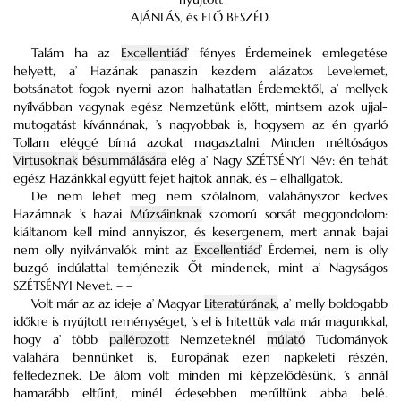
AJÁNLÁS, és ELŐ BESZÉD.
Talám ha az
Excellentiád
’ fényes Érdemeinek emlegetése
helyett, a’ Hazának panaszin kezdem alázatos Levelemet,
botsánatot fogok nyerni azon halhatatlan Érdemektől, a’ mellyek
nyílvábban vagynak egész Nemzetünk előtt, mintsem azok ujjal-
mutogatást kívánnának, ’s nagyobbak is, hogysem az én gyarló
Tollam eléggé bírná azokat magasztalni. Minden méltóságos
Virtusoknak
bésummálására
elég a’ Nagy SZÉTSÉNYI Név: én tehát
egész Hazánkkal együtt fejet hajtok annak, és – elhallgatok.
De nem lehet meg nem szólalnom, valahányszor kedves
Hazámnak ’s hazai
Múzsáinknak
szomorú sorsát meggondolom:
kiáltanom kell mind annyiszor, és kesergenem, mert annak bajai
nem olly nyilvánvalók mint az
Excellentiád
’ Érdemei, nem is olly
buzgó indúlattal temjénezik Őt mindenek, mint a’ Nagyságos
SZÉTSÉNYI Nevet. – –
Volt már az az ideje a’ Magyar
Literatúrának
, a’ melly boldogabb
időkre is nyújtott reménységet, ’s el is hitettük vala már magunkkal,
hogy a’ több
pallérozott
Nemzeteknél
múlató
Tudományok
valahára bennünket is, Europának ezen napkeleti részén,
felfedeznek. De álom volt minden mi képzelődésünk, ’s annál
hamarább eltűnt, minél édesebben merűltünk abba belé.