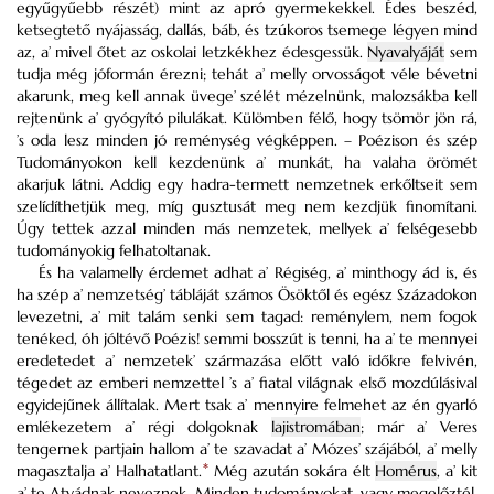
egyűgyűebb részét) mint az apró gyermekekkel. Édes beszéd,
ketsegtető nyájasság, dallás, báb, és tzúkoros tsemege légyen mind
az, a’ mivel őtet az oskolai letzkékhez édesgessük.
Nyavalyáját
sem
tudja még jóformán érezni; tehát a’ melly orvosságot véle bévetni
akarunk, meg kell annak üvege’ szélét mézelnünk, malozsákba kell
rejtenünk a’ gyógyító pilulákat. Külömben félő, hogy tsömör jön rá,
’s oda lesz minden jó reménység végképpen. – Poézison és szép
Tudományokon kell kezdenünk a’ munkát, ha valaha örömét
akarjuk látni. Addig egy hadra-termett nemzetnek erkőltseit sem
szelídíthetjük meg, míg gusztusát meg nem kezdjük finomítani.
Úgy tettek azzal minden más nemzetek, mellyek a’ felségesebb
tudományokig felhatoltanak.
És ha valamelly érdemet adhat a’ Régiség, a’ minthogy ád is, és
ha szép a’ nemzetség’ tábláját számos Ösöktől és egész Századokon
levezetni, a’ mit talám senki sem tagad: reménylem, nem fogok
tenéked, óh jóltévő Poézis! semmi bosszút is tenni, ha a’ te mennyei
eredetedet a’ nemzetek’ származása előtt való időkre felvivén,
tégedet az emberi nemzettel ’s a’ fiatal világnak első mozdúlásival
egyidejűnek állítalak. Mert tsak a’ mennyire felmehet az én gyarló
emlékezetem a’ régi dolgoknak
lajistromában
; már a’ Veres
tengernek partjain hallom a’ te szavadat a’ Mózes’ szájából, a’ melly
magasztalja a’ Halhatatlant.
*
Még azután sokára élt
Homérus
, a’ kit
a’ te Atyádnak neveznek. Minden tudományokat, vagy megelőztél,