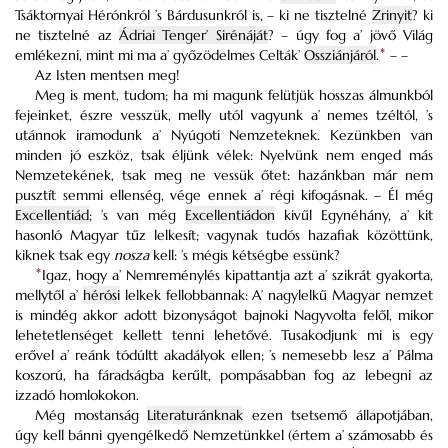
Tsáktornyai Hérónkról ’s Bárdusunkról is, –
ki ne tisztelné
Zrinyit
? ki
ne tisztelné az
Ádriai Tenger’ Sirénáját
? – úgy fog a’ jövő Világ
emlékezni, mint mi ma a’ győzödelmes Celták’
Ossziánjáról
.
*
– –
Az Isten mentsen meg!
Meg is ment, tudom; ha mi magunk felütjük hosszas álmunkból
fejeinket, észre vesszük, melly utól vagyunk a’ nemes tzéltól, ’s
utánnok iramodunk a’ Nyúgoti Nemzeteknek. Kezünkben van
minden jó eszköz, tsak éljünk vélek: Nyelvünk nem enged más
Nemzetekének, tsak meg ne vessük őtet: hazánkban már nem
pusztít semmi ellenség, vége ennek a’ régi kifogásnak. – Él még
Excellentiád
; ’s van még
Excellentiádon
kivűl Egynéhány, a’ kit
hasonló Magyar tűz lelkesít; vagynak tudós hazafiak közöttünk,
kiknek tsak egy
nosza
kell: ’s mégis kétségbe essünk?
*
Igaz, hogy a’ Nemreménylés kipattantja azt a’ szikrát gyakorta,
mellytől a’
hérósi
lelkek fellobbannak: A’ nagylelkű Magyar nemzet
is mindég akkor adott bizonyságot bajnoki Nagyvolta felől, mikor
lehetetlenséget kellett tenni lehetővé. Tusakodjunk mi is egy
erővel a’ reánk tódúltt akadályok ellen; ’s nemesebb lesz a’ Pálma
koszorú, ha fáradságba kerűlt, pompásabban fog az lebegni az
izzadó homlokokon.
Még mostanság
Literaturánknak
ezen tsetsemő állapotjában,
úgy kell bánni gyengélkedő Nemzetünkkel (értem a’ számosabb és