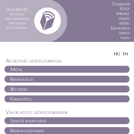
Csokonai
Vitéz
HUN–REN–DE
Mihály
Klasszikus
összes
Magyar Irodalmi
művei
Textológiai
Kutatócsoport
Elektronikus
kritikai
kiadás
HU
EN
Az életmű szövegforrásai
Műfaj
Kronológia
Betűrend
Forrástípus
Válogatott szövegforrások
Szerzői kompozíció
Kéziratgyűjtemény