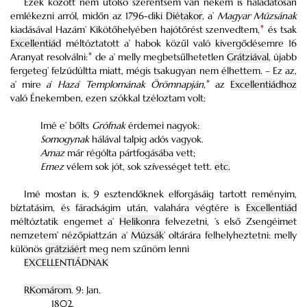
Ezek között nem utolsó szerentsém van nékem is háládatosan
emlékezni arról, midőn az 1796-diki
Diétakor
, a’
Magyar Múzsának
kiadásával Hazám’ Kikötőhelyében hajótőrést szenvedtem,
*
és tsak
Excellentiád
méltóztatott a’ habok közűl való kivergődésemre 16
Aranyat resolválni:
*
de a’ melly megbetsűlhetetlen
Grátziával
, újabb
fergeteg’ felzúdúltta miatt, mégis tsakugyan nem élhettem. – Ez az,
a’ mire
a
’
Haza
’
Templomának Örömnapján,
*
az
Excellentiádhoz
való Énekemben, ezen szókkal tzéloztam volt:
Imé e’ bőlts
Grófnak
érdemei nagyok:
Somogynak
hálával talpig adós vagyok.
Amaz
már régólta pártfogásába vett;
Emez
vélem sok jót, sok szívességet tett.
etc.
Imé mostan is, 9 esztendőknek elforgásáig tartott reményim,
bíztatásim, és fáradságim után, valahára végtére is
Excellentiád
méltóztatik engemet a’
Helikonra
felvezetni, ’s első Zsengéimet
nemzetem’ nézőpiattzán a’
Múzsák
’ oltárára felhelyheztetni: melly
különös
grátziáért
meg nem szűnöm lenni
EXCELLENTIÁDNAK
RKomárom
. 9: Jan.
1802.