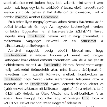
szent oltárára: mert tudom, hogy jobb valamit, mint semmit sem;
tudom azt, hogy egy kis kertetskéből a’ tavasz’ elején szedett apró
zsenge szint olly betses a’ Halhatatlanok’ templomában, mint a’
gazdag
majorból
ajánlott
Hecatombe
.
Én is tehát illyen megnyúgovással adom Nemes Hazámnak az én
poétai Munkámat: és hogy Az nagyobb kedvességet nyerjen,
homlokára függesztem fel a’ haza-szerette SZÉTSÉNYI Nevet.
Engedje meg
Excellentiád
nékem, ezt a’ nagy Szerentsét, ’s
méltóztassa Nagyságos Nevével az én
Múzsámat
a’
halhatatlanságra elbéllyegezni.
Annyival nagyobb pedig ebbéli bizodalmam, hogy
Excellentiádnak
a’ Magyar tudományok eránt való Kegyes
Pártfogását közelébbről esmérni szerentsém van: de a’ mellyet itt
előhírdetnem megtilt az
Excellentiád
Nemes Szemérmetessége,
melly tselekedni örömestebb akar, mint láttatni. Szóllyanak én
helyettem sok hazabéli Könyvek, mellyek homlokokon az
Excellentiád
’ nagy Nevét viselni szerentsések; feleljenek azok a’
Tudósok, kik az
Excellentiád
’ nyájas leereszkedéséből életet és
újabb kedvet szívtanak: sőt kiáltsanak magok a’ néma rejtekek, tanú
nélkűl való Helyek, az Útak, Muzéumok, levél-borítékok; ’s az
egész Haza hanggá fog válni, egy közönséges
Echo
fogja a’
SZÉTSÉNYI Nevet Pannon’ Szent Hegyére
*
felemelni.