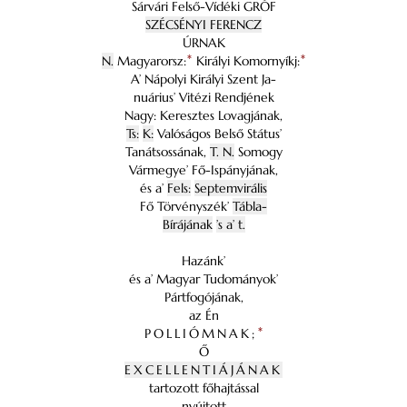
Sárvári Felső-Vídéki GRÓF
SZÉCSÉNYI FERENCZ
ÚRNAK
N.
Magyarorsz:
*
Királyi Komornyíkj:
*
A’ Nápolyi Királyi Szent Ja-
nuárius’ Vitézi Rendjének
Nagy: Keresztes Lovagjának,
Ts:
K:
Valóságos Belső Státus’
Tanátsossának,
T. N.
Somogy
Vármegye’ Fő-Ispányjának,
és a’
Fels:
Septemvirális
Fő Törvényszék’
Tábla-
Bírájának
’s a’ t.
Hazánk’
és a’ Magyar Tudományok’
Pártfogójának,
az Én
POLLIÓMNAK;
*
Ő
EXCELLENTIÁJÁNAK
tartozott főhajtással
nyújtott