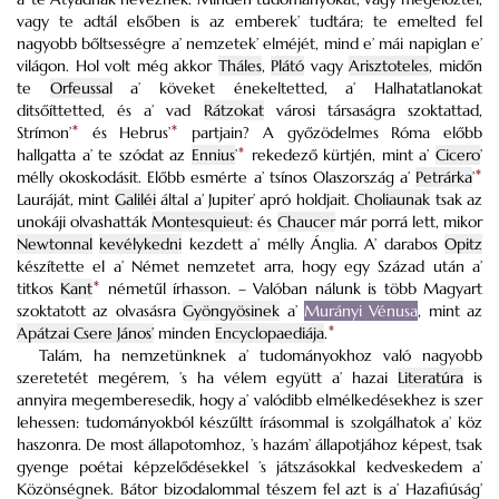
vagy te adtál elsőben is az emberek’ tudtára; te emelted fel
nagyobb bőltsességre a’ nemzetek’ elméjét, mind e’ mái napiglan e’
világon. Hol volt még akkor
Tháles
,
Plátó
vagy
Arisztoteles
, midőn
te
Orfeussal
a’ köveket énekeltetted, a’ Halhatatlanokat
ditsőíttetted, és a’ vad
Rátzokat
városi társaságra szoktattad,
Strímon’
*
és Hebrus’
*
partjain? A győzödelmes Róma előbb
hallgatta a’ te szódat az
Ennius
’
*
rekedező kürtjén, mint a’
Cicero
’
mélly okoskodásit. Előbb esmérte a’ tsínos Olaszország a’
Petrárka
’
*
Lauráját, mint
Galiléi
által a’ Jupiter’ apró holdjait.
Choliaunak
tsak az
unokáji olvashatták
Montesquieut
: és
Chaucer
már porrá lett, mikor
Newtonnal
kevélykedni
kezdett a’ mélly Ánglia. A’ darabos
Opitz
készítette el a’ Német nemzetet arra, hogy egy Század után a’
titkos
Kant
*
németűl írhasson. – Valóban nálunk is több Magyart
szoktatott az olvasásra
Gyöngyösinek
a’
Murányi Vénusa
, mint az
Apátzai Csere János’
minden
Encyclopaediája
.
*
Talám, ha nemzetünknek a’ tudományokhoz való nagyobb
szeretetét megérem, ’s ha vélem együtt a’ hazai
Literatúra
is
annyira megemberesedik, hogy a’ valódibb elmélkedésekhez is szer
lehessen: tudományokból készűltt írásommal is szolgálhatok a’ köz
haszonra. De most állapotomhoz, ’s hazám’ állapotjához képest, tsak
gyenge poétai képzelődésekkel ’s játszásokkal kedveskedem a’
Közönségnek. Bátor bizodalommal tészem fel azt is a’ Hazafiúság’