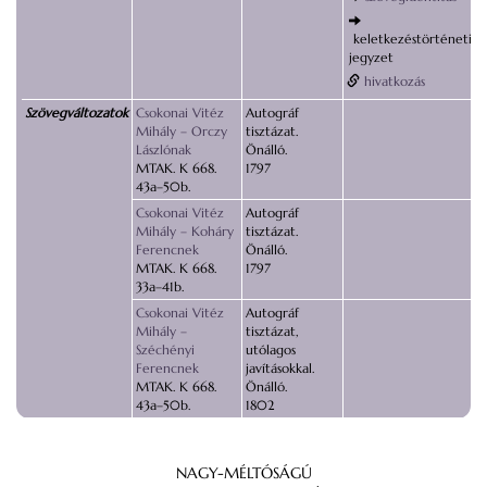
keletkezéstörténeti
jegyzet
hivatkozás
Szövegváltozatok
Csokonai Vitéz
Autográf
Mihály – Orczy
tisztázat.
Lászlónak
Önálló.
MTAK. K 668.
1797
43a–50b.
Csokonai Vitéz
Autográf
Mihály – Koháry
tisztázat.
Ferencnek
Önálló.
MTAK. K 668.
1797
33a–41b.
Csokonai Vitéz
Autográf
Mihály –
tisztázat,
Széchényi
utólagos
Ferencnek
javításokkal.
MTAK. K 668.
Önálló.
43a–50b.
1802
NAGY-MÉLTÓSÁGÚ