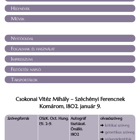
Helynevek
Művek
Nyitóoldal
Fogalmak és használat
Impresszum
Feltöltési napló
Társportálok
Csokonai Vitéz Mihály – Széchényi Ferencnek
Komárom, 1802. január 9.
Szövegforrás
OSzK. Oct. Hung.
Autográf
olvasószöveg
151. 2–9.
tisztázat.
kritikai szöveg
Önálló.
genetikus szöveg
1802
szövegidentitás