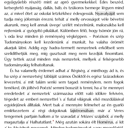
egyűgyűebb részét) mint az apró gyermekekkel. Édes beszéd,
ketsegtető nyájasság, dallás, báb, és tzúkoros tsemege légyen mind
az, a’ mivel őtet az oskolai letzkékhez édesgessük.
Nyavalyáját
sem
tudja még jóformán érezni; tehát a’ melly orvosságot véle bévetni
akarunk, meg kell annak üvege’ szélét mézelnünk, malozsákba kell
rejtenünk a’ gyógyító pilulákat. Külömben félő, hogy tsömör jön rá,
’s oda lesz minden jó reménység végképpen. – Poézison és szép
Tudományokon kell kezdenünk a’ munkát, ha valaha örömét
akarjuk látni. Addig egy hadra-termett nemzetnek erkőltseit sem
szelídíthetjük meg, míg gusztusát meg nem kezdjük finomítani.
Úgy tettek azzal minden más nemzetek, mellyek a’ felségesebb
tudományokig felhatoltanak.
És ha valamelly érdemet adhat a’ Régiség, a’ minthogy ád is, és
ha szép a’ nemzetség’ tábláját számos Ösöktől és egész Századokon
levezetni, a’ mit talám senki sem tagad: reménylem, nem fogok
tenéked, óh jóltévő Poézis! semmi bosszút is tenni, ha a’ te mennyei
eredetedet a’ nemzetek’ származása előtt való időkre felvivén,
tégedet az emberi nemzettel ’s a’ fiatal világnak első mozdúlásival
egyidejűnek állítalak. Mert tsak a’ mennyire felmehet az én gyarló
emlékezetem a’ régi dolgoknak
lajistromában
; már a’ Veres
tengernek partjain hallom a’ te szavadat a’ Mózes’ szájából, a’ melly
magasztalja a’ Halhatatlant.
*
Még azután sokára élt
Homérus
, a’ kit
a’ te Atyádnak neveznek. Minden tudományokat, vagy megelőztél,