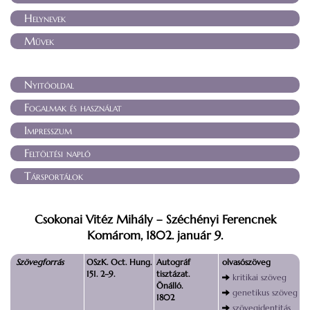
Helynevek
Művek
Nyitóoldal
Fogalmak és használat
Impresszum
Feltöltési napló
Társportálok
Csokonai Vitéz Mihály – Széchényi Ferencnek
Komárom, 1802. január 9.
Szövegforrás
OSzK. Oct. Hung.
Autográf
olvasószöveg
151. 2–9.
tisztázat.
kritikai szöveg
Önálló.
genetikus szöveg
1802
szövegidentitás