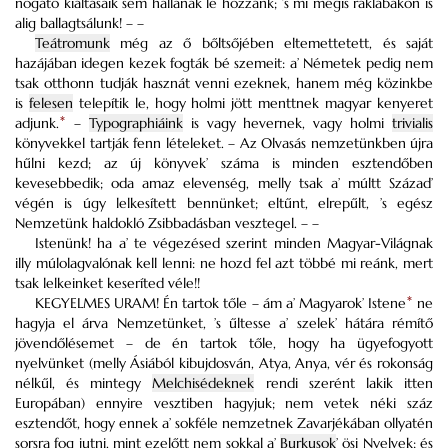
nógató kiáltásaik sem hallanak le hozzánk; ’s mi mégis ráklábakon is
alig ballagtsálunk! – –
Teátromunk
még az ő bőltsőjében eltemettetett, és saját
hazájában idegen kezek fogták bé szemeit: a’ Németek pedig nem
tsak otthonn tudják hasznát venni ezeknek, hanem még közinkbe
is
felesen
telepítik le, hogy holmi jött menttnek magyar kenyeret
adjunk.
*
–
Typographiáink
is vagy hevernek, vagy holmi
trivialis
könyvekkel tartják fenn lételeket. – Az Olvasás nemzetünkben újra
hűlni kezd; az új könyvek’ száma is minden esztendőben
kevesebbedik; oda amaz elevenség, melly tsak a’ múltt Század’
végén is úgy lelkesített bennünket; eltűnt, elrepűlt, ’s egész
Nemzetünk haldokló Zsibbadásban vesztegel. – –
Istenünk! ha a’ te végezésed szerint minden Magyar-Világnak
illy múlolagvalónak kell lenni: ne hozd fel azt többé mi reánk, mert
tsak lelkeinket keseríted véle!!
KEGYELMES URAM! Én tartok tőle – ám a’ Magyarok’ Istene
*
ne
hagyja el árva Nemzetünket, ’s űltesse a’ szelek’ hátára rémítő
jövendőlésemet – de én tartok tőle, hogy ha ügyefogyott
nyelvünket (melly Ásiából kibujdosván, Atya, Anya, vér és rokonság
nélkűl, és mintegy
Melchisédeknek
rendi szerént lakik itten
Europában) ennyire vesztiben hagyjuk; nem vetek néki száz
esztendőt, hogy ennek a’ sokféle nemzetnek Zavarjékában ollyatén
sorsra fog jutni, mint ezelőtt nem sokkal a’
Burkusok
’ ösi Nyelvek; és