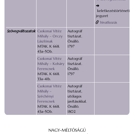
keletkezéstörténeti
jegyzet
hivatkozás
Szövegváltozatok
Csokonai Vitéz
Autográf
Mihály – Orczy
tisztázat.
Lászlónak
Önálló.
MTAK. K 668.
1797
43a–50b.
Csokonai Vitéz
Autográf
Mihály – Koháry
tisztázat.
Ferencnek
Önálló.
MTAK. K 668.
1797
33a–41b.
Csokonai Vitéz
Autográf
Mihály –
tisztázat,
Széchényi
utólagos
Ferencnek
javításokkal.
MTAK. K 668.
Önálló.
43a–50b.
1802
NAGY-MÉLTÓSÁGÚ