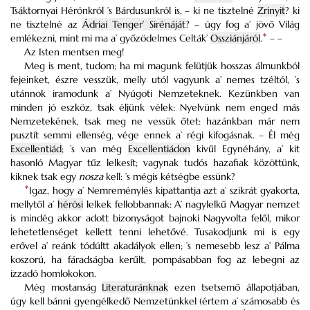
Tsáktornyai Hérónkról ’s Bárdusunkról is, –
ki ne tisztelné
Zrinyit
? ki
ne tisztelné az
Ádriai Tenger’ Sirénáját
? – úgy fog a’ jövő Világ
emlékezni, mint mi ma a’ győzödelmes Celták’
Ossziánjáról
.
*
– –
Az Isten mentsen meg!
Meg is ment, tudom; ha mi magunk felütjük hosszas álmunkból
fejeinket, észre vesszük, melly utól vagyunk a’ nemes tzéltól, ’s
utánnok iramodunk a’ Nyúgoti Nemzeteknek. Kezünkben van
minden jó eszköz, tsak éljünk vélek: Nyelvünk nem enged más
Nemzetekének, tsak meg ne vessük őtet: hazánkban már nem
pusztít semmi ellenség, vége ennek a’ régi kifogásnak. – Él még
Excellentiád
; ’s van még
Excellentiádon
kivűl Egynéhány, a’ kit
hasonló Magyar tűz lelkesít; vagynak tudós hazafiak közöttünk,
kiknek tsak egy
nosza
kell: ’s mégis kétségbe essünk?
*
Igaz, hogy a’ Nemreménylés kipattantja azt a’ szikrát gyakorta,
mellytől a’
hérósi
lelkek fellobbannak: A’ nagylelkű Magyar nemzet
is mindég akkor adott bizonyságot bajnoki Nagyvolta felől, mikor
lehetetlenséget kellett tenni lehetővé. Tusakodjunk mi is egy
erővel a’ reánk tódúltt akadályok ellen; ’s nemesebb lesz a’ Pálma
koszorú, ha fáradságba kerűlt, pompásabban fog az lebegni az
izzadó homlokokon.
Még mostanság
Literaturánknak
ezen tsetsemő állapotjában,
úgy kell bánni gyengélkedő Nemzetünkkel (értem a’ számosabb és