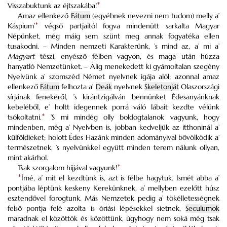
Visszabuktunk az éjtszakába!
*
Amaz ellenkező
Fátum
(egyébnek nevezni nem tudom) melly a’
Káspium’
*
végső partjaitól fogva mindenütt sarkalta Magyar
Népünket, még máig sem szünt meg annak fogyatéka ellen
tusakodni. – Minden nemzeti Karakterünk, ’s mind az, a’ mi a’
Magyart
tészi, enyésző félben vagyon, és maga után húzza
hanyatló Nemzetünket. – Alig menekedett ki gyámoltalan szegény
Nyelvünk a’ szomszéd Német nyelvnek igája alól; azonnal amaz
ellenkező
Fátum
felhozta a’
Deák
nyelvnek
Skeletonját
Olaszországi
sírjának fenekéről, ’s kirántzigálván bennünket Édesanyánknak
kebeléből, e’ holtt idegennek porrá váló lábait kezdte vélünk
tsókoltatni.
*
’S mi mindég olly boldogtalanok vagyunk, hogy
mindenben, még a’ Nyelvben is, jobban kedveljük az itthoninál a’
kűlfőldieket; holott Édes Hazánk minden adományival bővölködik a’
természetnek, ’s nyelvünkkel együtt
minden terem nálunk ollyan,
mint akárhol.
Tsak szorgalom hijjával vagyunk!
*
*
Ímé, a’ mit el kezdtünk is, azt is félbe hagytuk. Ismét abba a’
pontjába léptünk keskeny Kerekünknek, a’ mellyben ezelőtt húsz
esztendővel forogtunk. Más Nemzetek pedig a’ tökélletességnek
felső pontja felé azolta is óriási lépésekkel sietnek,
Seculumok
maradnak el közöttök és közöttünk, úgyhogy nem soká még tsak