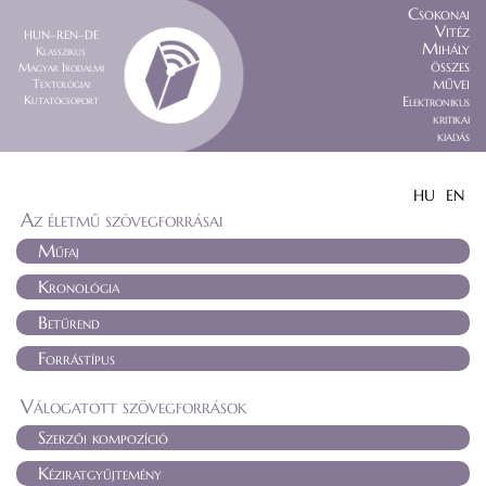
Csokonai
Vitéz
HUN–REN–DE
Mihály
Klasszikus
összes
Magyar Irodalmi
művei
Textológiai
Kutatócsoport
Elektronikus
kritikai
kiadás
HU
EN
Az életmű szövegforrásai
Műfaj
Kronológia
Betűrend
Forrástípus
Válogatott szövegforrások
Szerzői kompozíció
Kéziratgyűjtemény