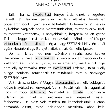
AJÁNLÁS, és ELŐ BESZÉD.
Talám ha az
Excellentiád
’ fényes Érdemeinek emlegetése
helyett, a’ Hazának panaszin kezdem alázatos Levelemet,
botsánatot fogok nyerni azon halhatatlan Érdemektől, a’ mellyek
nyílvábban vagynak egész Nemzetünk előtt, mintsem azok ujjal-
mutogatást kívánnának, ’s nagyobbak is, hogysem az én gyarló
Tollam eléggé bírná azokat magasztalni. Minden méltóságos
Virtusoknak
bésummálására
elég a’ Nagy SZÉTSÉNYI Név: én tehát
egész Hazánkkal együtt fejet hajtok annak, és – elhallgatok.
De nem lehet meg nem szólalnom, valahányszor kedves
Hazámnak ’s hazai
Múzsáinknak
szomorú sorsát meggondolom:
kiáltanom kell mind annyiszor, és kesergenem, mert annak bajai
nem olly nyilvánvalók mint az
Excellentiád
’ Érdemei, nem is olly
buzgó indúlattal temjénezik Őt mindenek, mint a’ Nagyságos
SZÉTSÉNYI Nevet. – –
Volt már az az ideje a’ Magyar
Literatúrának
, a’ melly boldogabb
időkre is nyújtott reménységet, ’s el is hitettük vala már magunkkal,
hogy a’ több
pallérozott
Nemzeteknél
múlató
Tudományok
valahára bennünket is, Europának ezen napkeleti részén,
felfedeznek. De álom volt minden mi képzelődésünk, ’s annál
hamarább eltűnt, minél édesebben merűltünk abba belé.