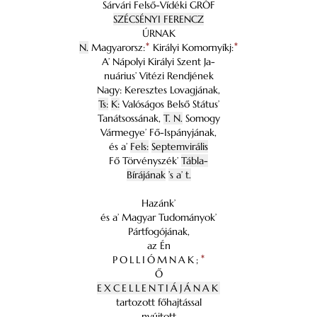
Sárvári Felső-Vídéki GRÓF
SZÉCSÉNYI FERENCZ
ÚRNAK
N.
Magyarorsz:
*
Királyi Komornyíkj:
*
A’ Nápolyi Királyi Szent Ja-
nuárius’ Vitézi Rendjének
Nagy: Keresztes Lovagjának,
Ts:
K:
Valóságos Belső Státus’
Tanátsossának,
T. N.
Somogy
Vármegye’ Fő-Ispányjának,
és a’
Fels:
Septemvirális
Fő Törvényszék’
Tábla-
Bírájának
’s a’ t.
Hazánk’
és a’ Magyar Tudományok’
Pártfogójának,
az Én
POLLIÓMNAK;
*
Ő
EXCELLENTIÁJÁNAK
tartozott főhajtással
nyújtott