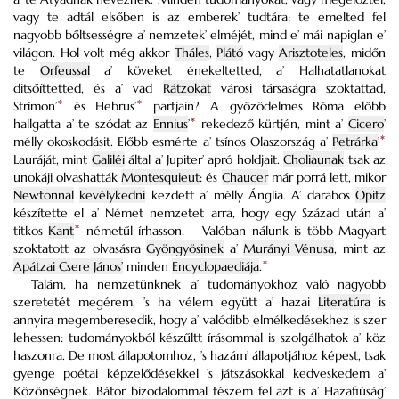
vagy te adtál elsőben is az emberek’ tudtára; te emelted fel
nagyobb bőltsességre a’ nemzetek’ elméjét, mind e’ mái napiglan e’
világon. Hol volt még akkor
Tháles
,
Plátó
vagy
Arisztoteles
, midőn
te
Orfeussal
a’ köveket énekeltetted, a’ Halhatatlanokat
ditsőíttetted, és a’ vad
Rátzokat
városi társaságra szoktattad,
Strímon’
*
és Hebrus’
*
partjain? A győzödelmes Róma előbb
hallgatta a’ te szódat az
Ennius
’
*
rekedező kürtjén, mint a’
Cicero
’
mélly okoskodásit. Előbb esmérte a’ tsínos Olaszország a’
Petrárka
’
*
Lauráját, mint
Galiléi
által a’ Jupiter’ apró holdjait.
Choliaunak
tsak az
unokáji olvashatták
Montesquieut
: és
Chaucer
már porrá lett, mikor
Newtonnal
kevélykedni
kezdett a’ mélly Ánglia. A’ darabos
Opitz
készítette el a’ Német nemzetet arra, hogy egy Század után a’
titkos
Kant
*
németűl írhasson. – Valóban nálunk is több Magyart
szoktatott az olvasásra
Gyöngyösinek
a’
Murányi Vénusa
, mint az
Apátzai Csere János’
minden
Encyclopaediája
.
*
Talám, ha nemzetünknek a’ tudományokhoz való nagyobb
szeretetét megérem, ’s ha vélem együtt a’ hazai
Literatúra
is
annyira megemberesedik, hogy a’ valódibb elmélkedésekhez is szer
lehessen: tudományokból készűltt írásommal is szolgálhatok a’ köz
haszonra. De most állapotomhoz, ’s hazám’ állapotjához képest, tsak
gyenge poétai képzelődésekkel ’s játszásokkal kedveskedem a’
Közönségnek. Bátor bizodalommal tészem fel azt is a’ Hazafiúság’