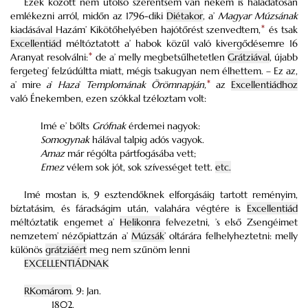
Ezek között nem utolsó szerentsém van nékem is háládatosan
emlékezni arról, midőn az 1796-diki
Diétakor
, a’
Magyar Múzsának
kiadásával Hazám’ Kikötőhelyében hajótőrést szenvedtem,
*
és tsak
Excellentiád
méltóztatott a’ habok közűl való kivergődésemre 16
Aranyat resolválni:
*
de a’ melly megbetsűlhetetlen
Grátziával
, újabb
fergeteg’ felzúdúltta miatt, mégis tsakugyan nem élhettem. – Ez az,
a’ mire
a
’
Haza
’
Templomának Örömnapján,
*
az
Excellentiádhoz
való Énekemben, ezen szókkal tzéloztam volt:
Imé e’ bőlts
Grófnak
érdemei nagyok:
Somogynak
hálával talpig adós vagyok.
Amaz
már régólta pártfogásába vett;
Emez
vélem sok jót, sok szívességet tett.
etc.
Imé mostan is, 9 esztendőknek elforgásáig tartott reményim,
bíztatásim, és fáradságim után, valahára végtére is
Excellentiád
méltóztatik engemet a’
Helikonra
felvezetni, ’s első Zsengéimet
nemzetem’ nézőpiattzán a’
Múzsák
’ oltárára felhelyheztetni: melly
különös
grátziáért
meg nem szűnöm lenni
EXCELLENTIÁDNAK
RKomárom
. 9: Jan.
1802.