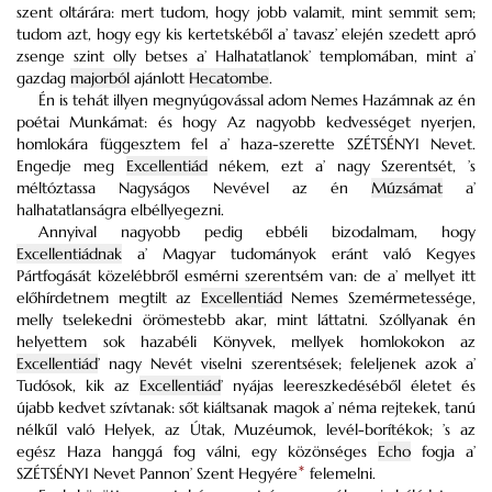
szent oltárára: mert tudom, hogy jobb valamit, mint semmit sem;
tudom azt, hogy egy kis kertetskéből a’ tavasz’ elején szedett apró
zsenge szint olly betses a’ Halhatatlanok’ templomában, mint a’
gazdag
majorból
ajánlott
Hecatombe
.
Én is tehát illyen megnyúgovással adom Nemes Hazámnak az én
poétai Munkámat: és hogy Az nagyobb kedvességet nyerjen,
homlokára függesztem fel a’ haza-szerette SZÉTSÉNYI Nevet.
Engedje meg
Excellentiád
nékem, ezt a’ nagy Szerentsét, ’s
méltóztassa Nagyságos Nevével az én
Múzsámat
a’
halhatatlanságra elbéllyegezni.
Annyival nagyobb pedig ebbéli bizodalmam, hogy
Excellentiádnak
a’ Magyar tudományok eránt való Kegyes
Pártfogását közelébbről esmérni szerentsém van: de a’ mellyet itt
előhírdetnem megtilt az
Excellentiád
Nemes Szemérmetessége,
melly tselekedni örömestebb akar, mint láttatni. Szóllyanak én
helyettem sok hazabéli Könyvek, mellyek homlokokon az
Excellentiád
’ nagy Nevét viselni szerentsések; feleljenek azok a’
Tudósok, kik az
Excellentiád
’ nyájas leereszkedéséből életet és
újabb kedvet szívtanak: sőt kiáltsanak magok a’ néma rejtekek, tanú
nélkűl való Helyek, az Útak, Muzéumok, levél-borítékok; ’s az
egész Haza hanggá fog válni, egy közönséges
Echo
fogja a’
SZÉTSÉNYI Nevet Pannon’ Szent Hegyére
*
felemelni.