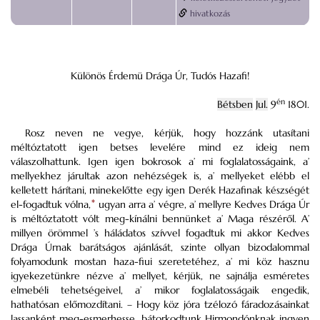
hivatkozás
Különös Érdemü Drága Úr, Tudós Hazafi!
én
Bétsben
Jul.
9
1801.
Rosz neven ne vegye, kérjük, hogy hozzánk utasítani
méltóztatott igen betses levelére mind ez ideig nem
válaszolhattunk. Igen igen bokrosok a’ mi foglalatosságaink, a’
mellyekhez járultak azon nehézségek is, a’ mellyeket elébb el
kelletett hárítani, minekelőtte egy igen Derék Hazafinak készségét
el-fogadtuk vólna,
*
ugyan arra a’ végre, a’ mellyre Kedves Drága Úr
is méltóztatott vólt meg-kínálni bennünket a’ Maga részéről. A’
millyen örömmel ’s háládatos szívvel fogadtuk mi akkor Kedves
Drága Úrnak barátságos ajánlását, szinte ollyan bizodalommal
folyamodunk mostan haza-fiui szeretetéhez, a’ mi köz hasznu
igyekezetünkre nézve a’ mellyet, kérjük, ne sajnálja esméretes
elmebéli tehetségeivel, a’ mikor foglalatosságaik engedik,
hathatósan előmozdítani. – Hogy köz jóra tzélozó fáradozásainkat
lassanként meg-esmerhesse, bátorkodtunk Hirmondónknak ingyen