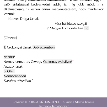
való jártatásával kedveskedni, addig is, míg jobb módunk ’s
alkalmatosságunk lészen annak meg-mutatására, hogy mindenkor
leszünk
Kedves Drága Úrnak
kész háládatos szolgái
a’ Magyar Hirmondó Irói
mp.
[Címzés:]
T.
Csokonyai Úrnak
Debreczenben.
Bétsből
Nemes Nemzetes Özvegy
Csokonay Mihályné
*
Aszszonynak
p.
Ofen
Debreczenben
Darabos úttszában
*
Copyright © 2016-2026 HUN–REN–DE Klasszikus Magyar Irodalmi
Textológiai Kutatócsoport