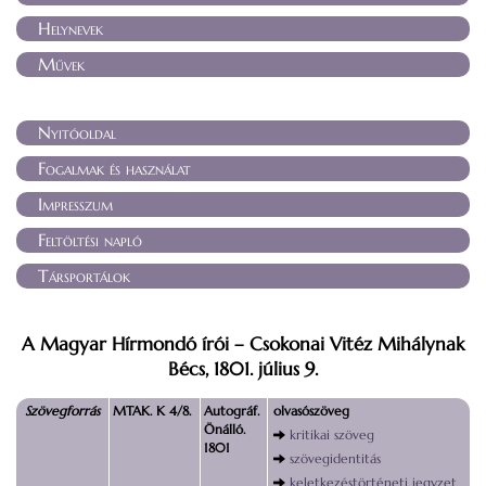
Helynevek
Művek
Nyitóoldal
Fogalmak és használat
Impresszum
Feltöltési napló
Társportálok
A Magyar Hírmondó írói – Csokonai Vitéz Mihálynak
Bécs, 1801. július 9.
Szövegforrás
MTAK. K 4/8.
Autográf.
olvasószöveg
Önálló.
kritikai szöveg
1801
szövegidentitás
keletkezéstörténeti jegyzet