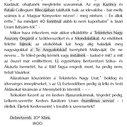
Kiadását, ohajtanék megfelelni szavamnak. Az egy
Kazincy
és
Pataki
Collegium’
Bθecájában
találtatik tsak: az idevalóba – bár melly
számos is a’ Magyar Könyvekre nézve! – meg nintsen. – Én állok
értte,
*
ha mindjárt 40
forintnál
alább ki nem kuporhatni
*
is Sisári
Uram Bátyám-tól.
*
–
Mikor haza érkeztem, már akkor elküldötte a’
Tekintetes Nagy
Asszony
Ongáról
a’ Szőlővesszőket és a’
Mondolafákat.
Az elsőbbek
felette
fájinok;
az utolsóbbak kár hogy alig haladják meg
nagyságokkal
a’ Te Angyalotskád’
tserépbéli Mályváját. De ne
nevess … Te tőled pedig kérnék vagy
instálnék
– tudod é mit? a’ mit
az ősszel már említettem,
t.i.
egynéhány Bertzentzei Szilva- és
Ákászfa tsemetét, ha a’ föld’ fagya engedi, most, ha pedig nem,
tehát Vásárkor.
Alázatosan köszöntöm a’ Tekintetes Nagy Urat,
*
boldog és
idvességes innepléseket, ’s az Új Esztendőben pedig új lelki és testi
Áldásokat kívánván a’ Mennybéli Jó Istentől. – – –
Tsókolom Kezeit az én kedves Ifjasszonkámnak, tégedet pedig,
Lelkem-szerette Kedves Barátom Uram (
humilimus servus!
– )
ölellek. Éljetek Kedvesseim! ’s tovább is szeressetek!!
a
Debretzenb.
20
Xbris.
1800.