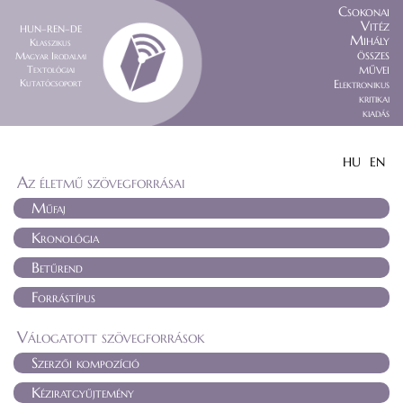
Csokonai
Vitéz
HUN–REN–DE
Mihály
Klasszikus
összes
Magyar Irodalmi
művei
Textológiai
Kutatócsoport
Elektronikus
kritikai
kiadás
HU
EN
Az életmű szövegforrásai
Műfaj
Kronológia
Betűrend
Forrástípus
Válogatott szövegforrások
Szerzői kompozíció
Kéziratgyűjtemény