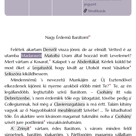
jegyzet
hivatkozás
Nagy Érdemű Barátom!
*
Felétek akartam
Dersről
vissza jönni; de az elmúlt. Vetted é az
utamba
Madarasról
Matoltsi
Uram által hozzád írott Levelemet?
Mert vártam a’ Kosarat,
*
Kalapot ’s az
Abderitákat
. Kérlek küldd bé
most őket a’
Legatustól,
hogy kivált az Utolsót most Vásárkor
*
Szikszóra
kikűldhessem.
Mindennémű ’s nevezetű Munkájim az Új Esztendővel
elkezdenek kijönni: ki nyerne azokból előbb mint Te?
*
Te, az én
legállandóbb, legtisztább szívű Barátom. –
Csohány
itt vala
Debretzenbe,
’s nem érdemlék tőle egy látogatást, tövébe pedig a’
Collegiumnak, hol még a’
Clavierozgatásra
is reá értt. Talám kitsiny
vagyok az ő Nagyobbaktól
meublirozott
Szívébe! … Te kitudhatod
tőle. Én akárkire sem kívánom magamat tukmálni: noha a’
Csohány’
szívét jure postliminii
*
visszakívánhatnám.
A’ Zrinyit
*
vártam, édes Barátom, ’s várom: minden felől
sürgetnek, barátim, jóakaróim, ’s Pártfogóim: magamra vállaltam