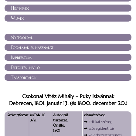
Helynevek
Művek
Nyitóoldal
Fogalmak és használat
Impresszum
Feltöltési napló
Társportálok
Csokonai Vitéz Mihály – Puky Istvánnak
Debrecen, 1801. január 13. (és 1800. december 20.)
Szövegforrás
MTAK. K
Autográf
olvasószöveg
3/21.
tisztázat.
kritikai szöveg
Önálló.
szövegidentitás
1801
keletkezéstörténeti