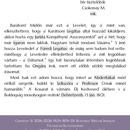
hív tisztelőtök
Csokonay M.
mk.
Barátom! Midőn már ezt a’ Levelet, így a’ mint van,
elkészítettem, hogy a’ Karátsoni
Legátus
által hozzád kiküldjem,
akkor hozta egy
Jurista
Komjáthyné Asszonyomtól
*
azt a’ hírt, hogy
már
Igaron
nem laktok. Hagytam tehát mostani Vásárra.
*
’S ímé
hozza Leveledet a’
Füredi
Legatus:
de máig sem tudom hol vette,
minthogy a’ Leveledre elfelejtetted feltenni, a’ mit legjobban
vártam – a’ Dátumot.
*
Igy hát bizonytalan létemben legjobbnak
tartottam, ha
Ongára
írok, mert ott előbb utóbb megtalálod
írásomat.
Most tsak ezt adom hozzá, hogy mivel az
Abderitákat
mód
nélkűl sürgetik: küldd ki
Szikszóra
a’
Professor
Úrnak minél
hamarább.
*
A’ Kosarat is várnám. Élj Kedvesed’ ölében ’s a’
Boldogság mosolyogjon reátok!
Debretzenb.
13
Jan.
1801.
Copyright © 2016-2026 HUN–REN–DE Klasszikus Magyar Irodalmi
Textológiai Kutatócsoport