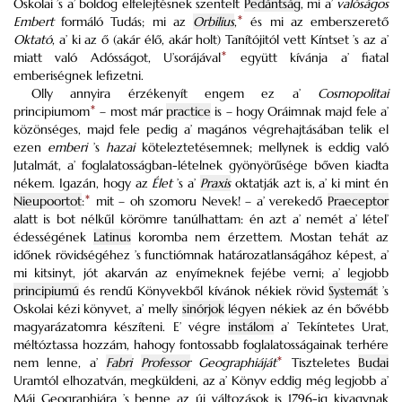
Oskolai ’s a’ boldog elfelejtésnek szentelt
Pedántság
, mi a’
valóságos
Embert
formáló Tudás; mi az
Orbilius
,
*
és mi az emberszerető
Oktató
, a’ ki az ő (akár élő, akár holt) Tanítójitól vett Kíntset ’s az a’
miatt való Adósságot, U’sorájával
*
együtt kívánja a’ fiatal
emberiségnek lefizetni.
Olly annyira érzékenyít engem ez a’
Cosmopolitai
principiumom
*
– most már
practice
is – hogy Oráimnak majd fele a’
közönséges, majd fele pedig a’ magános végrehajtásában telik el
ezen
emberi
’s
hazai
köteleztetésemnek; mellynek is eddig való
Jutalmát, a’ foglalatosságban-lételnek gyönyörűsége bőven kiadta
nékem. Igazán, hogy az
Élet
’s a’
Praxis
oktatják azt is, a’ ki mint én
Nieupoortot
:
*
mit – oh szomoru Nevek! – a’ verekedő
Praeceptor
alatt is bot nélkűl körömre tanúlhattam: én azt a’ nemét a’ létel’
édességének
Latinus
koromba nem érzettem. Mostan tehát az
időnek rövidségéhez ’s functiómnak határozatlanságához képest, a’
mi kitsinyt, jót akarván az enyímeknek fejébe verni; a’ legjobb
principiumú
és rendű Könyvekből kívánok nékiek rövid
Systemát
’s
Oskolai kézi könyvet, a’ melly
sinórjok
légyen nékiek az én bővébb
magyarázatomra készíteni. E’ végre
instálom
a’ Tekíntetes Urat,
méltóztassa hozzám, hahogy fontossabb foglalatosságainak terhére
nem lenne, a’
Fabri
Professor
Geographiáját
*
Tiszteletes
Budai
Uramtól elhozatván, megküldeni, az a’ Könyv eddig még legjobb a’
Mái Geographiára ’s benne az új változások is 1796-ig kivagynak