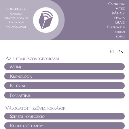
Csokonai
Vitéz
HUN–REN–DE
Mihály
Klasszikus
összes
Magyar Irodalmi
művei
Textológiai
Kutatócsoport
Elektronikus
kritikai
kiadás
HU
EN
Az életmű szövegforrásai
Műfaj
Kronológia
Betűrend
Forrástípus
Válogatott szövegforrások
Szerzői kompozíció
Kéziratgyűjtemény