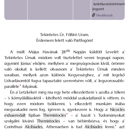
keletkezéstörténeti
jegyzet
hivatkozás
Tekintetes Úr, FőBíró Uram,
Érdemem felett való Pártfogóm!
dik
A’ múlt Május Havának 28
Napján küldött Levelét a’
Tekintetes Úrnak módom volt tisztelettel venni tegnapi napon,
úgymint Június’ elsőjén, mellyben a’ megnyúgováson kívűl, örömre
való okokat is kellett olvasnom a’ Tekintetes Úrnak minden
soraiban, mellyek azon különös Kegyességhez, a’ mit legelső
Udvarlásomtól fogva tapasztalni szerentsém vólt, a’ legszorossabb-
paralléle
*
folyának.
Én a’ Letzkéket még ma egy hete elkezdettem ’s azolta a’ tőlem
– ’s környűlállásoktól – kitelhető móddal szakadatlanúl is vittem, és
hogy ezen módom tsökkenni, ’s elkezdett munkám inába
megszakadni nem fog, ígérem is, igyekezem is. Hogy a’
Nicocles
exhaeredalt
fijában
Themistocles
*
– a’ hazát ’s Tudományokat
szolgálni kívánó
Themistocles
– van bébimbózva, és hogy a’
Corinthusi
Alcibiades
, Athenaeben is tud
Alcibiades
lenni,
*
azt