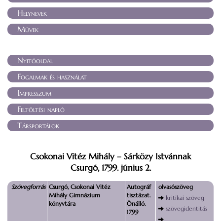
Helynevek
Művek
Nyitóoldal
Fogalmak és használat
Impresszum
Feltöltési napló
Társportálok
Csokonai Vitéz Mihály – Sárközy Istvánnak
Csurgó, 1799. június 2.
Szövegforrás
Csurgó, Csokonai Vitéz
Autográf
olvasószöveg
Mihály Gimnázium
tisztázat.
kritikai szöveg
könyvtára
Önálló.
szövegidentitás
1799