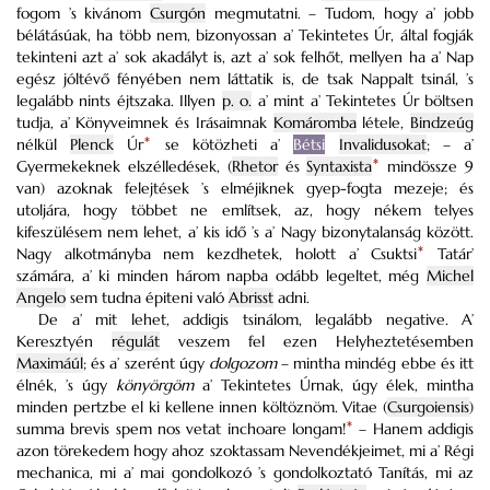
fogom ’s kivánom
Csurgón
megmutatni. – Tudom, hogy a’ jobb
bélátásúak, ha több nem, bizonyossan a’ Tekintetes Úr, által fogják
tekinteni azt a’ sok akadályt is, azt a’ sok felhőt, mellyen ha a’ Nap
egész jóltévő fényében nem láttatik is, de tsak Nappalt tsinál, ’s
legalább nints éjtszaka.
Illyen
p. o.
a’ mint a’ Tekintetes Úr böltsen
tudja, a’ Könyveimnek és Irásaimnak
Komáromba
létele,
Bindzeúg
nélkül
Plenck
Úr
*
se kötözheti a’
Bétsi
Invalidusokat
; – a’
Gyermekeknek elszélledések, (
Rhetor
és
Syntaxista
*
mindössze 9
van) azoknak felejtések ’s elméjiknek gyep-fogta mezeje; és
utoljára, hogy többet ne említsek, az, hogy nékem telyes
kifeszülésem nem lehet, a’ kis idő ’s a’ Nagy bizonytalanság között.
Nagy alkotmányba nem kezdhetek, holott a’ Csuktsi
*
Tatár’
számára, a’ ki minden három napba odább legeltet, még
Michel
Angelo
sem tudna épiteni való
Abrisst
adni.
De a’ mit lehet, addigis tsinálom, legalább negative. A’
Keresztyén
régulát
veszem fel ezen Helyheztetésemben
Maximáúl
; és a’ szerént úgy
dolgozom
– mintha mindég ebbe és itt
élnék, ’s úgy
könyörgöm
a’ Tekintetes Úrnak, úgy élek, mintha
minden pertzbe el ki kellene innen költöznöm. Vitae (
Csurgoiensis
)
summa brevis spem nos vetat inchoare longam!
*
– Hanem addigis
azon törekedem hogy ahoz szoktassam Nevendékjeimet, mi a’ Régi
mechanica, mi a’ mai gondolkozó ’s gondolkoztató Tanítás, mi az