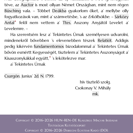
téve, az
Auctor
is most ollyan Német Országban, mint nem régen
Büsching
vala. – Többet
Deákba
gyakorlom őket, a’ mellybe olly
fogyatkozások van, mint a’ számvetésbe, ’s az
Erköltsökbe
. –
Sárközy
Antal
*
felől nem vettem a’
Ttes.
Asszony Anyjától Levelet a’
Levelemre. –
Ha szerentsém lesz a’ Tekintetes Úrnak személyesen udvarolni,
mindenekről bővebben ’s elevenebben tészek
Relatiót
. Addigis
pedig kikérvén
fundamentomos
bizodalommal a’ Tekintetes Úrnak
bővön esmértt Kegyességét, tisztelem a’ Tekintetes Asszonyságot a’
Kisasszonykákkal együtt,
*
’s lekötelezve mar.
a’ Tekintetes Úrnak
Csurgón
. Junius’ 2
d.
N.
1799.
hív tisztelő szolg.
Csokonay V. Mihály
mk.
Copyright © 2016-2026 HUN–REN–DE Klasszikus Magyar Irodalmi
Textológiai Kutatócsoport
Copyright © 2016-2026 Debreceni Egyetemi Kiadó (DOI: