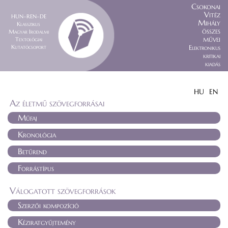
Csokonai
Vitéz
HUN–REN–DE
Mihály
Klasszikus
összes
Magyar Irodalmi
művei
Textológiai
Kutatócsoport
Elektronikus
kritikai
kiadás
HU
EN
Az életmű szövegforrásai
Műfaj
Kronológia
Betűrend
Forrástípus
Válogatott szövegforrások
Szerzői kompozíció
Kéziratgyűjtemény