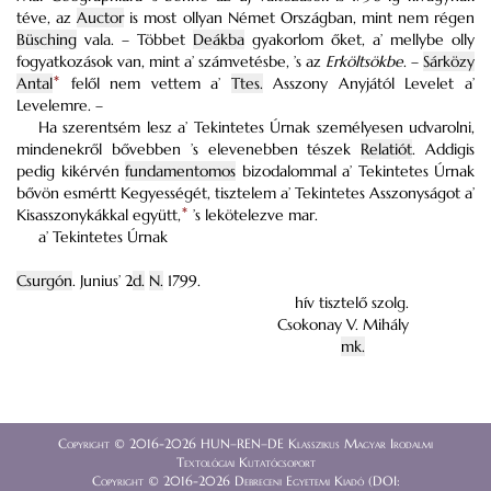
téve, az
Auctor
is most ollyan Német Országban, mint nem régen
Büsching
vala. – Többet
Deákba
gyakorlom őket, a’ mellybe olly
fogyatkozások van, mint a’ számvetésbe, ’s az
Erköltsökbe
. –
Sárközy
Antal
*
felől nem vettem a’
Ttes.
Asszony Anyjától Levelet a’
Levelemre. –
Ha szerentsém lesz a’ Tekintetes Úrnak személyesen udvarolni,
mindenekről bővebben ’s elevenebben tészek
Relatiót
. Addigis
pedig kikérvén
fundamentomos
bizodalommal a’ Tekintetes Úrnak
bővön esmértt Kegyességét, tisztelem a’ Tekintetes Asszonyságot a’
Kisasszonykákkal együtt,
*
’s lekötelezve mar.
a’ Tekintetes Úrnak
Csurgón
. Junius’ 2
d.
N.
1799.
hív tisztelő szolg.
Csokonay V. Mihály
mk.
Copyright © 2016-2026 HUN–REN–DE Klasszikus Magyar Irodalmi
Textológiai Kutatócsoport
Copyright © 2016-2026 Debreceni Egyetemi Kiadó (DOI: