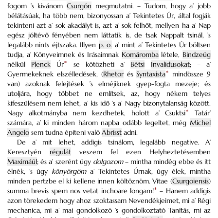
fogom ’s kivánom
Csurgón
megmutatni. – Tudom, hogy a’ jobb
bélátásúak, ha több nem, bizonyossan a’ Tekintetes Úr, által fogják
tekinteni azt a’ sok akadályt is, azt a’ sok felhőt, mellyen ha a’ Nap
egész jóltévő fényében nem láttatik is, de tsak Nappalt tsinál, ’s
legalább nints éjtszaka.
Illyen
p. o.
a’ mint a’ Tekintetes Úr böltsen
tudja, a’ Könyveimnek és Irásaimnak
Komáromba
létele,
Bindzeúg
nélkül
Plenck
Úr
*
se kötözheti a’
Bétsi
Invalidusokat
; – a’
Gyermekeknek elszélledések, (
Rhetor
és
Syntaxista
*
mindössze 9
van) azoknak felejtések ’s elméjiknek gyep-fogta mezeje; és
utoljára, hogy többet ne említsek, az, hogy nékem telyes
kifeszülésem nem lehet, a’ kis idő ’s a’ Nagy bizonytalanság között.
Nagy alkotmányba nem kezdhetek, holott a’ Csuktsi
*
Tatár’
számára, a’ ki minden három napba odább legeltet, még
Michel
Angelo
sem tudna épiteni való
Abrisst
adni.
De a’ mit lehet, addigis tsinálom, legalább negative. A’
Keresztyén
régulát
veszem fel ezen Helyheztetésemben
Maximáúl
; és a’ szerént úgy
dolgozom
– mintha mindég ebbe és itt
élnék, ’s úgy
könyörgöm
a’ Tekintetes Úrnak, úgy élek, mintha
minden pertzbe el ki kellene innen költöznöm. Vitae (
Csurgoiensis
)
summa brevis spem nos vetat inchoare longam!
*
– Hanem addigis
azon törekedem hogy ahoz szoktassam Nevendékjeimet, mi a’ Régi
mechanica, mi a’ mai gondolkozó ’s gondolkoztató Tanítás, mi az