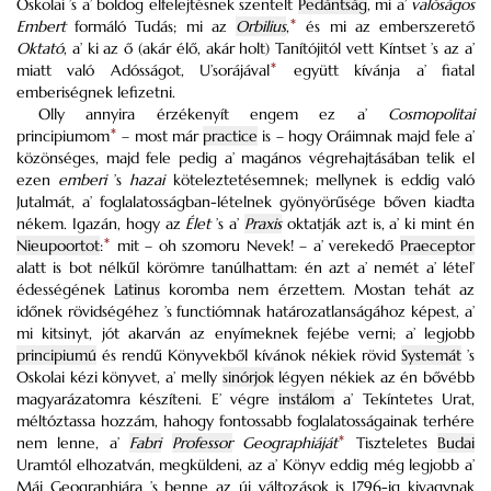
Oskolai ’s a’ boldog elfelejtésnek szentelt
Pedántság
, mi a’
valóságos
Embert
formáló Tudás; mi az
Orbilius
,
*
és mi az emberszerető
Oktató
, a’ ki az ő (akár élő, akár holt) Tanítójitól vett Kíntset ’s az a’
miatt való Adósságot, U’sorájával
*
együtt kívánja a’ fiatal
emberiségnek lefizetni.
Olly annyira érzékenyít engem ez a’
Cosmopolitai
principiumom
*
– most már
practice
is – hogy Oráimnak majd fele a’
közönséges, majd fele pedig a’ magános végrehajtásában telik el
ezen
emberi
’s
hazai
köteleztetésemnek; mellynek is eddig való
Jutalmát, a’ foglalatosságban-lételnek gyönyörűsége bőven kiadta
nékem. Igazán, hogy az
Élet
’s a’
Praxis
oktatják azt is, a’ ki mint én
Nieupoortot
:
*
mit – oh szomoru Nevek! – a’ verekedő
Praeceptor
alatt is bot nélkűl körömre tanúlhattam: én azt a’ nemét a’ létel’
édességének
Latinus
koromba nem érzettem. Mostan tehát az
időnek rövidségéhez ’s functiómnak határozatlanságához képest, a’
mi kitsinyt, jót akarván az enyímeknek fejébe verni; a’ legjobb
principiumú
és rendű Könyvekből kívánok nékiek rövid
Systemát
’s
Oskolai kézi könyvet, a’ melly
sinórjok
légyen nékiek az én bővébb
magyarázatomra készíteni. E’ végre
instálom
a’ Tekíntetes Urat,
méltóztassa hozzám, hahogy fontossabb foglalatosságainak terhére
nem lenne, a’
Fabri
Professor
Geographiáját
*
Tiszteletes
Budai
Uramtól elhozatván, megküldeni, az a’ Könyv eddig még legjobb a’
Mái Geographiára ’s benne az új változások is 1796-ig kivagynak