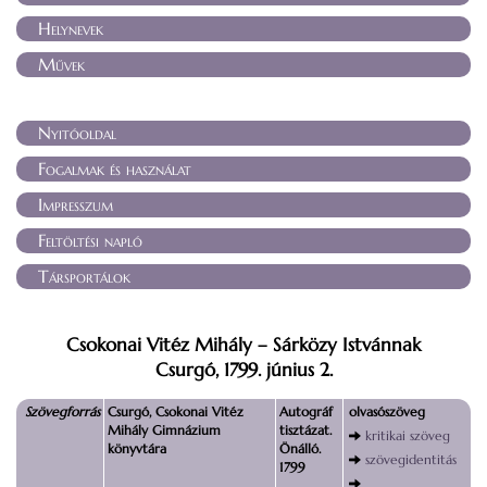
Helynevek
Művek
Nyitóoldal
Fogalmak és használat
Impresszum
Feltöltési napló
Társportálok
Csokonai Vitéz Mihály – Sárközy Istvánnak
Csurgó, 1799. június 2.
Szövegforrás
Csurgó, Csokonai Vitéz
Autográf
olvasószöveg
Mihály Gimnázium
tisztázat.
kritikai szöveg
könyvtára
Önálló.
szövegidentitás
1799