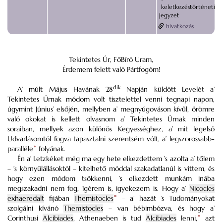
keletkezéstörténeti
jegyzet
hivatkozás
Tekintetes Úr, FőBíró Uram,
Érdemem felett való Pártfogóm!
dik
A’ múlt Május Havának 28
Napján küldött Levelét a’
Tekintetes Úrnak módom volt tisztelettel venni tegnapi napon,
úgymint Június’ elsőjén, mellyben a’ megnyúgováson kívűl, örömre
való okokat is kellett olvasnom a’ Tekintetes Úrnak minden
soraiban, mellyek azon különös Kegyességhez, a’ mit legelső
Udvarlásomtól fogva tapasztalni szerentsém vólt, a’ legszorossabb-
paralléle
*
folyának.
Én a’ Letzkéket még ma egy hete elkezdettem ’s azolta a’ tőlem
– ’s környűlállásoktól – kitelhető móddal szakadatlanúl is vittem, és
hogy ezen módom tsökkenni, ’s elkezdett munkám inába
megszakadni nem fog, ígérem is, igyekezem is. Hogy a’
Nicocles
exhaeredalt
fijában
Themistocles
*
– a’ hazát ’s Tudományokat
szolgálni kívánó
Themistocles
– van bébimbózva, és hogy a’
Corinthusi
Alcibiades
, Athenaeben is tud
Alcibiades
lenni,
*
azt