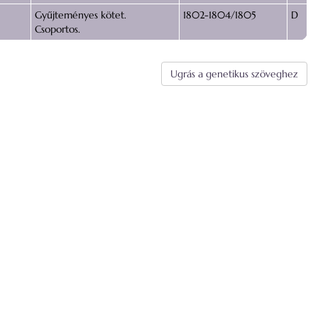
Gyűjteményes kötet.
1802-1804/1805
D
Csoportos.
Ugrás a genetikus szöveghez