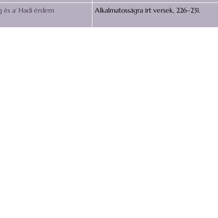
g és a’ Hadi érdem
Alkalmatosságra írt versek, 226–231.