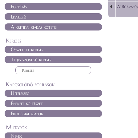
Fordítás
4
A’ Békessé
Levelezés
A kritikai kiadás kötetei
Keresés
Összetett keresés
Teljes szövegű keresés
Kapcsolódó források
Hitelesség
Énekelt költészet
Filológiai alapok
Mutatók
Nevek