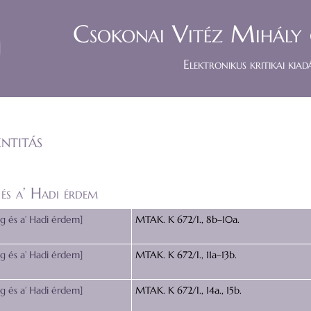
Csokonai Vitéz Mihály 
Elektronikus kritikai kiad
ntitás
 és a’ Hadi érdem
ég és a’ Hadi érdem]
MTAK. K 672/I., 8b–10a.
ég és a’ Hadi érdem]
MTAK. K 672/I., 11a–13b.
ég és a’ Hadi érdem]
MTAK. K 672/I., 14a., 15b.