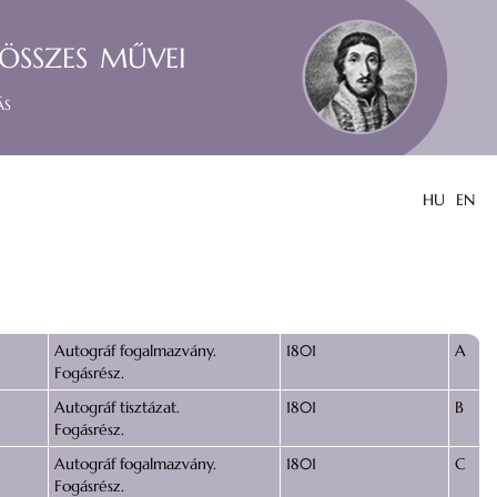
összes művei
ás
HU
EN
Autográf fogalmazvány.
1801
A
Fogásrész.
Autográf tisztázat.
1801
B
Fogásrész.
Autográf fogalmazvány.
1801
C
Fogásrész.