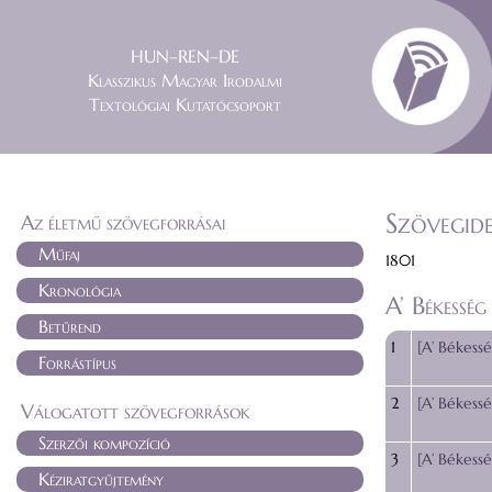
HUN–REN–DE
Klasszikus Magyar Irodalmi
Textológiai Kutatócsoport
Szövegide
Az életmű szövegforrásai
Műfaj
1801
Kronológia
A’ Békesség
Betűrend
1
[A’ Békess
Forrástípus
2
[A’ Békess
Válogatott szövegforrások
Szerzői kompozíció
3
[A’ Békess
Kéziratgyűjtemény