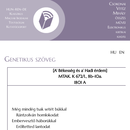
Csokonai
Vitéz
HUN–REN–DE
Mihály
Klasszikus
összes
Magyar Irodalmi
művei
Textológiai
Kutatócsoport
Elektronikus
kritikai
kiadás
HU
EN
Genetikus szöveg
[A’ Békesség és a’ Hadi érdem]
MTAK. K 672/I., 8b–10a.
1801 A
Még mindég tsak setét búkkal
Rántzolván homlokodat
Embervesztő háborúkkal
Erőltetted lantodat