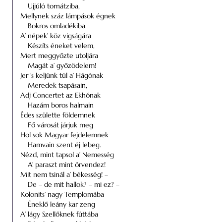
Ujjúló tornátziba,
Mellynek száz lámpások égnek
Bokros omladékiba.
A’ népek’ köz vigságára
Készíts éneket velem,
Mert meggyőzte utoljára
Magát a’ győzödelem!
Jer ’s keljünk túl a’ Hágónak
Meredek tsapásain,
Adj Concertet az Ekhónak
Hazám boros halmain
Édes születte földemnek
Fő városát járjuk meg
Hol sok Magyar fejdelemnek
Hamvain szent éj lebeg.
Nézd, mint tapsol a’ Nemesség
A’ paraszt mint örvendez!
Mit nem tsinál a’ békesség! –
De – de mit hallok? – mi ez? –
Kolonits’ nagy Templomába
Éneklő leány kar zeng
A’ lágy Szellőknek fúttába