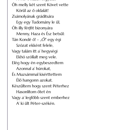
Óh melly két szent Követ vette
Körűl az ő oldalát!
Zsámolyának gráditsára
Egy egy Tudomány le űl,
Óh illy férjfit bizonyára
Menny, Haza és Ész betsűl:
Tán Kondé ő! – „
Ő!
” egy égi
Szózat ekként felele,
Vagy talám itt a’ hegységi
Ekhó szóllalt meg vele.
Elég hogy én egybeszedtem
Azonnal a’ húrokat,
És Muzsámmal kisérttettem
Élő hangonn azokat.
Készűltem hogy szent Péterhez
Hasonlítom őtet én
Vagy a’ legfőbb szent emberhez
A’ ki űlt Péter-székén.