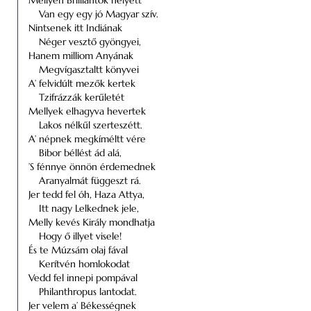
Mellyen Brilliántok helyett
Van egy egy jó Magyar szív.
Nintsenek itt Indiának
Néger vesztő gyöngyei,
Hanem milliom Anyának
Megvígasztaltt könyvei
A’ felvidúlt mezők kertek
Tzifrázzák kerűletét
Mellyek elhagyva hevertek
Lakos nélkűl szerteszétt.
A’ népnek megkíméltt vére
Bibor béllést ád alá,
’S fénnye önnön érdemednek
Aranyalmát függeszt rá.
Jer tedd fel óh, Haza Attya,
Itt nagy Lelkednek jele,
Melly kevés Király mondhatja
Hogy ő illyet visele!
És te Múzsám olaj fával
Kerítvén homlokodat
Vedd fel innepi pompával
Philanthropus lantodat.
Jer velem a’ Békességnek