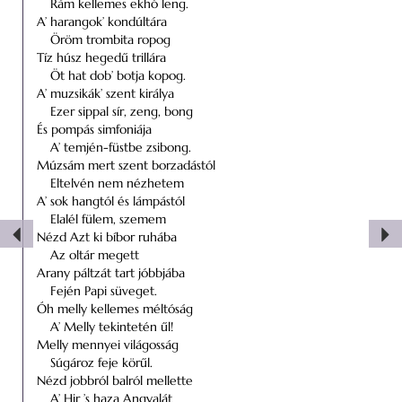
Rám kellemes ekhó leng.
A’ harangok’ kondúltára
Öröm trombita ropog
Tíz húsz hegedű trillára
Öt hat dob’ botja kopog.
A’ muzsikák’ szent királya
Ezer sippal sír, zeng, bong
És pompás simfoniája
A’ temjén-füstbe zsibong.
Múzsám mert szent borzadástól
Eltelvén nem nézhetem
A’ sok hangtól és lámpástól
Elalél fülem, szemem
Nézd Azt ki bíbor ruhába
Az oltár megett
Arany páltzát tart jóbbjába
Fején Papi süveget.
Óh melly kellemes méltóság
A’ Melly tekintetén űl!
Melly mennyei világosság
Súgároz feje körűl.
Nézd jobbról balról mellette
A’ Hir ’s haza Angyalát