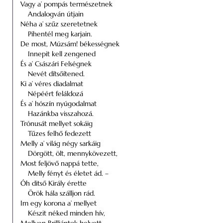
Vagy a’ pompás természetnek
Andalogván útjain
Néha a’ szűz szeretetnek
Pihentél meg karjain.
De most, Múzsám! békességnek
Innepit kell zengened
És a’ Császári Felségnek
Nevét dítsőítened.
Ki a’ véres diadalmat
Népéért feláldozá
És a’ hószín nyúgodalmat
Hazánkba visszahozá.
Trónusát mellyet sokáig
Tűzes felhő fedezett
Melly a’ világ négy sarkáig
Dörgött, ölt, mennykövezett,
Most feljövő nappá tette,
Melly fényt és életet ád. –
Óh ditső Király érette
Örök hála szálljon rád.
Im egy korona a’ mellyet
Készit néked minden hív,