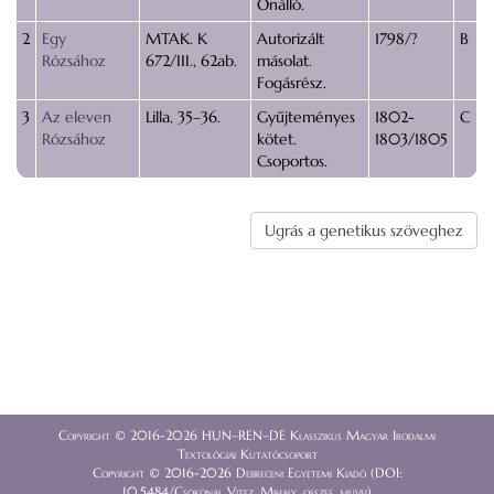
Önálló.
2
Egy
MTAK. K
Autorizált
1798/?
B
Rózsához
672/III., 62ab.
másolat.
Fogásrész.
3
Az eleven
Lilla, 35–36.
Gyűjteményes
1802-
C
Rózsához
kötet.
1803/1805
Csoportos.
Ugrás a genetikus szöveghez
Copyright © 2016-2026 HUN–REN–DE Klasszikus Magyar Irodalmi
Textológiai Kutatócsoport
Copyright © 2016-2026 Debreceni Egyetemi Kiadó (DOI:
10.5484/Csokonai_Vitez_Mihaly_osszes_muvei)