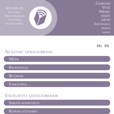
Csokonai
Vitéz
HUN–REN–DE
Mihály
Klasszikus
összes
Magyar Irodalmi
művei
Textológiai
Kutatócsoport
Elektronikus
kritikai
kiadás
HU
EN
Az életmű szövegforrásai
Műfaj
Kronológia
Betűrend
Forrástípus
Válogatott szövegforrások
Szerzői kompozíció
Kéziratgyűjtemény