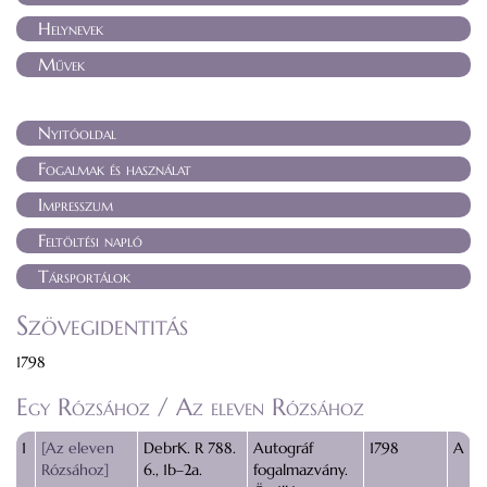
Helynevek
Művek
Nyitóoldal
Fogalmak és használat
Impresszum
Feltöltési napló
Társportálok
Szövegidentitás
1798
Egy Rózsához / Az eleven Rózsához
1
[Az eleven
DebrK. R 788.
Autográf
1798
A
Rózsához]
6., 1b–2a.
fogalmazvány.