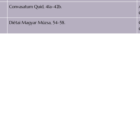
Convasatum Quid, 41a–42b.
Diétai Magyar Múzsa, 54–58.