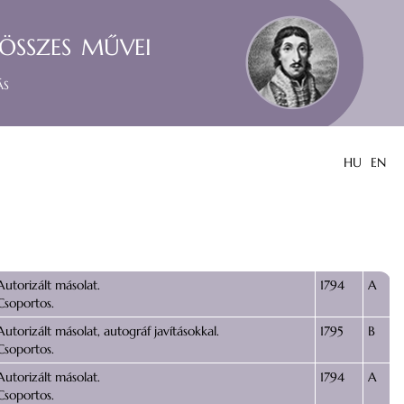
összes művei
ás
HU
EN
Autorizált másolat.
1794
A
Csoportos.
Autorizált másolat, autográf javításokkal.
1795
B
Csoportos.
Autorizált másolat.
1794
A
Csoportos.