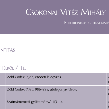
Csokonai Vitéz Mihály 
Elektronikus kritikai kiad
ntitás
 Télről / Tél
Zöld Codex, 73ab, eredeti lejegyzés.
Zöld Codex, 73ab, 98b–99a, utólagos javítások.
Szatmárnémeti-gyűjtemény/I. 113–114.