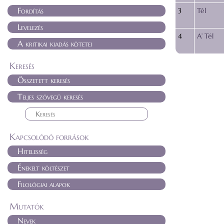
Fordítás
3
Tél
Levelezés
4
A’ Tél
A kritikai kiadás kötetei
Keresés
Összetett keresés
Teljes szövegű keresés
Kapcsolódó források
Hitelesség
Énekelt költészet
Filológiai alapok
Mutatók
Nevek