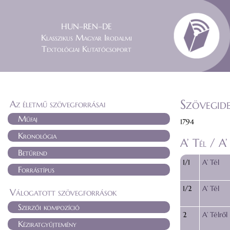
HUN–REN–DE
Klasszikus Magyar Irodalmi
Textológiai Kutatócsoport
Szövegide
Az életmű szövegforrásai
Műfaj
1794
Kronológia
A’ Tél / A’
Betűrend
1/1
A’ Tél
Forrástípus
1/2
A’ Tél
Válogatott szövegforrások
Szerzői kompozíció
2
A’ Télről
Kéziratgyűjtemény