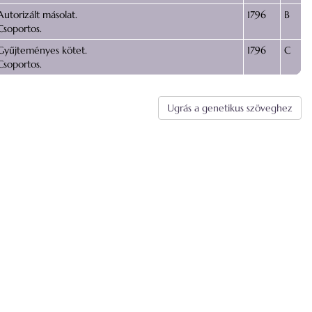
Autorizált másolat.
1796
B
Csoportos.
Gyűjteményes kötet.
1796
C
Csoportos.
Ugrás a genetikus szöveghez