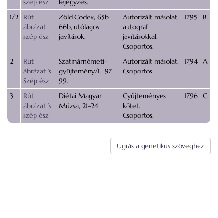
szép ész
lejegyzés.
1/2
Rút
Zöld Codex, 65b–
Autorizált másolat,
1795
B
ábrázat
66b, utólagos
autográf
szép ész
javítások.
javításokkal.
Csoportos.
2
Rut
Szatmárnémeti-
Autorizált másolat.
1794
A
ábrázat ’s
gyűjtemény/I., 97–
Csoportos.
Szép ész
99.
3
Rút
Diétai Magyar
Gyűjteményes
1796
C
ábrázat ’s
Múzsa, 21–24.
kötet.
szép ész
Csoportos.
Ugrás a genetikus szöveghez