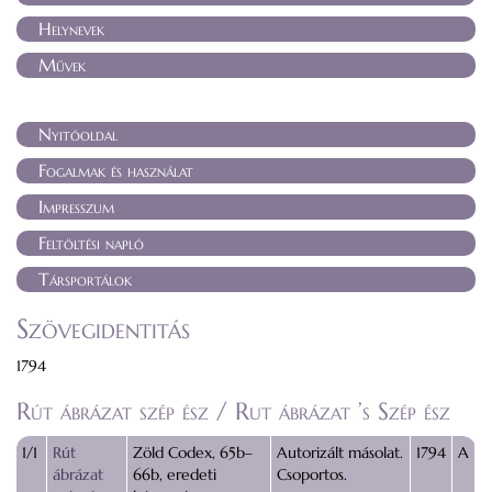
Helynevek
Művek
Nyitóoldal
Fogalmak és használat
Impresszum
Feltöltési napló
Társportálok
Szövegidentitás
1794
Rút ábrázat szép ész / Rut ábrázat ’s Szép ész
1/1
Rút
Zöld Codex, 65b–
Autorizált másolat.
1794
A
ábrázat
66b, eredeti
Csoportos.