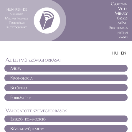
Csokonai
Vitéz
HUN–REN–DE
Mihály
Klasszikus
összes
Magyar Irodalmi
művei
Textológiai
Kutatócsoport
Elektronikus
kritikai
kiadás
HU
EN
Az életmű szövegforrásai
Műfaj
Kronológia
Betűrend
Forrástípus
Válogatott szövegforrások
Szerzői kompozíció
Kéziratgyűjtemény