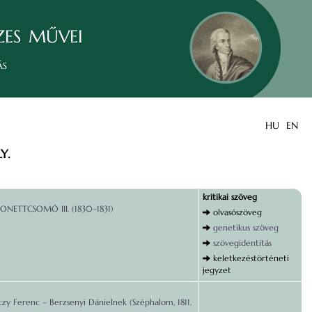
zes művei
ás
HU
EN
Y.
kritikai szöveg
ZONETTCSOMÓ III. (1830–1831)
olvasószöveg
genetikus szöveg
szövegidentitás
keletkezéstörténeti
jegyzet
czy Ferenc – Berzsenyi Dánielnek (Széphalom, 1811.