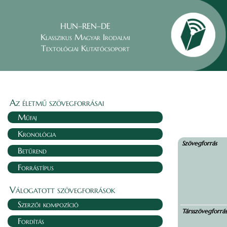
HUN–REN–DE
Klasszikus Magyar Irodalmi
Textológiai Kutatócsoport
Az életmű szövegforrásai
Műfaj
Kronológia
Szövegforrás
Betűrend
Forrástípus
Válogatott szövegforrások
Szerzői kompozíció
Társszövegforrá
Fordítás