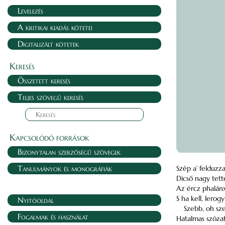
Levelezés
A kritikai kiadás kötetei
Digitalizált kötetek
Keresés
Összetett keresés
Teljes szövegű keresés
Kapcsolódó források
Bizonytalan szerzőségű szövegek
Tanulmányok és monográfiák
Szép a’ felduzz
Dicső nagy tette
Az ércz phalánx
S ha kell, lerog
Nyitóoldal
Szebb, oh sz
Fogalmak és használat
Hatalmas szóza