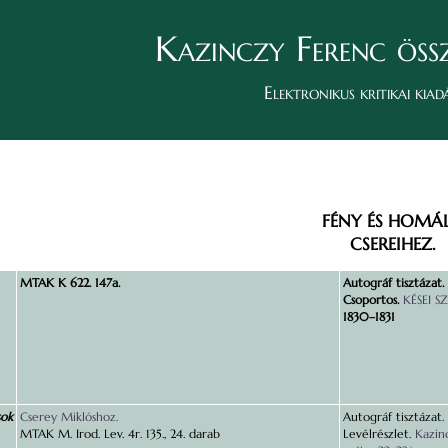
Kazinczy Ferenc öss
Elektronikus kritikai kiad
FÉNY ÉS HOMÁL
CSEREIHEZ.
MTAK K 622. 147a.
Autográf tisztázat.
Csoportos.
KÉSEI S
1830–1831
sok
Cserey Miklóshoz.
Autográf tisztázat.
MTAK M. Irod. Lev. 4r. 135., 24. darab
Levélrészlet.
Kazin