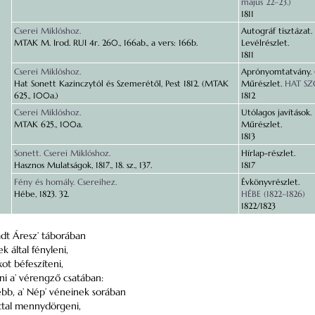
május 22–23.)
1811
Cserei Miklóshoz.
Autográf tisztázat.
MTAK M. Irod. RUI 4r. 260., 166ab., a vers: 166b.
Levélrészlet.
1811
Cserei Miklóshoz.
Aprónyomtatvány. (
Hat Sonett Kazinczytól és Szemerétől, Pest 1812. (MTAK
Műrészlet.
HAT SZO
625., 100a.)
1812
Cserei Miklóshoz.
Utólagos javítások.
MTAK 625., 100a.
Műrészlet.
1813
Sonett. Cserei Miklóshoz.
Hírlap-részlet.
Hasznos Mulatságok, 1817., 18. sz., 137.
1817
Fény és homály. Csereihez.
Évkönyvrészlet.
Hébe, 1823. 32.
HÉBE (1822–1826)
1822/1823
adt Áresz’ táborában
k által fényleni,
ot béfeszíteni,
yni a’ vérengző csatában:
ebb, a’ Nép’ véneinek sorában
ttal mennydörgeni,