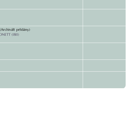
Archivált példány.)
NETT (1811)