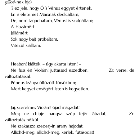
gilicé
-nek írja)
’S ez jele, hogy Ő ’s Vénus eggyet értenek.
Én is életemet Mársnak dedicáltam,
De, nem tagadhatom, Vénust is szolgáltam;
A’ Hazámért
Júliámért
Sok nagy bajt próbáltam,
Vitézűl kiálltam.
Heában! kiálték: – úgy akarta Isten! –
Ne fuss én Violám! juttassad eszedben,
Zr. verse, de
változtatással.
Péneus leánya öltözött törsökben;
Mert kegyetlenségért Isten is kegyetlen.
Jaj, szerelmes Violám! ójad magadat!
Meg ne chipje hangya szép fejér lábadat,
Zr.
változtatás nélkül.
Ne szakassza szederj-in arany hajadat.
Állichd-meg, állichd-meg, kérlek, futásodat!