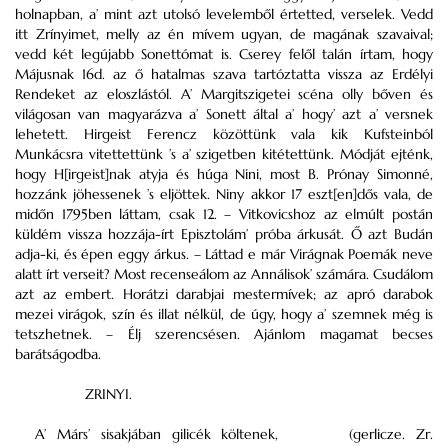
holnapban, a’ mint azt utolsó levelemből értetted, verselek. Vedd
itt Zrínyimet, melly az én mívem ugyan, de magának szavaival;
vedd két legújabb Sonettómat is. Cserey felől talán írtam, hogy
Májusnak 16d. az ő hatalmas szava tartóztatta vissza az Erdélyi
Rendeket az eloszlástól. A’ Margitszigetei scéna olly bőven és
világosan van magyarázva a’ Sonett által a’ hogy’ azt a’ versnek
lehetett. Hirgeist Ferencz közöttünk vala kik Kufsteinból
Munkácsra vitettettünk ’s a’ szigetben kitétettünk. Módját ejténk,
hogy H[irgeist]nak atyja és húga Nini, most B. Prónay Simonné,
hozzánk jöhessenek ’s eljöttek. Niny akkor 17 eszt[en]dős vala, de
midőn 1795ben láttam, csak 12. – Vitkovicshoz az elmúlt postán
küldém vissza hozzája-írt Episztolám’ próba árkusát. Ő azt Budán
adja-ki, és épen eggy árkus. – Láttad e már Virágnak Poemák neve
alatt írt verseit? Most recenseálom az Annálisok’ számára. Csudálom
azt az embert. Horátzi darabjai mestermívek; az apró darabok
mezei virágok, szín és illat nélkül, de úgy, hogy a’ szemnek még is
tetszhetnek. – Élj szerencsésen. Ajánlom magamat becses
barátságodba.
ZRINYI.
A’ Márs’ sisakjában gilicék költenek,
(gerlicze. Zr.