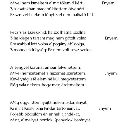
Mivel nem kíméltem a’ mit tőlem ő kért,
Enyém.
’S a’ csatákban magam’ kitettem ötvenért.
Ez szerzett nekem fényt ’s el nem halható hírt.
Pécs ’s az Eszéki-híd, ha szóllhatna, szóllna;
’S ha idegen társam meg nem gátolt volna
Enyém.
Rosszabbúl lett volna a’ pogány eb’ dolga,
’S mondaná Irígység: Ez nem volt rossz szolga.
A’ Lengyel koronát ámbár felvehettem,
Mivel nemzetemet ’s hazámat szerettem,
Enyém.
Kevélység ’s félelem nélkül, megvetettem.
Elég vala nékem, hogy meg érdemeltem.
Még eggy Isten nyújtá nekem adományát,
Ki mint Király bírja Pindus tartományát.
Enyém
Följebb böcsűlöm én ennek ajándékát,
Mint, a’ mellyet hordok, Spanyolok’ barányát.