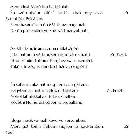
Aeneidost Máró írta tíz tél alat:
Én szép-atyám vitéz
*
tettét chak egy alat.
Zr.
Praefatiója. Prósában.
Nem hasomlítom én Máróhoz magamat
De én professióm versnél várt nagyobbat.
Az kit irtam, irtam czupa múlatságért
Jutalmat nem vártam, sem nem várok azért.
Zr. Praef.
Irtam a’ mint tuttam. Ha gúnyolsz versemért,
Tökélletességre, gondold, hány dolog ért?
Én soha munkámat meg nem corrigáltam.
Hagytam a’ mint írni először találtam.
Zr. Praef.
Néhol fabulákkal azt fel is czifráltam;
Követni Homérust ebben is próbáltam.
Idegen szók vannak keverve versemben,
Mert azt tenni nékem vagyon jó kedvemben.
Zr.
Praef.