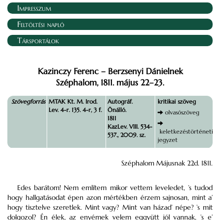
Impresszum
Feltöltési napló
Társportálok
Kazinczy Ferenc – Berzsenyi Dánielnek
Széphalom, 1811. május 22–23.
Szövegforrás
MTAK Kt. M. Irod.
Autográf.
kritikai szöveg
Lev. 4-r. 135. 4-r, 3 f.
Önálló.
olvasószöveg
1811
KazLev. VIII. 534-
keletkezéstörténeti
537., 2009. sz.
jegyzet
Széphalom Májusnak 22d. 1811.
Edes barátom! Nem említem mikor vettem leveledet, ’s tudod
hogy hallgatásodat épen azon mértékben érzem sajnosan, mint a’
hogy tisztelve szeretlek. Mint vagy? Mint van házad’ népe? ’s mit
dolgozol? Én élek, az enyémek velem eggyütt jól vannak, ’s e’