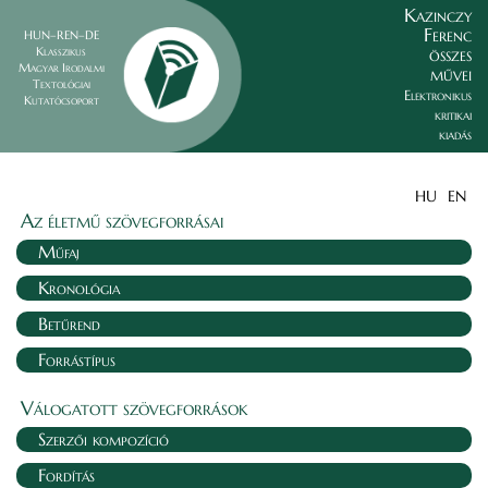
Kazinczy
Ferenc
HUN–REN–DE
összes
Klasszikus
Magyar Irodalmi
művei
Textológiai
Elektronikus
Kutatócsoport
kritikai
kiadás
HU
EN
Az életmű szövegforrásai
Műfaj
Kronológia
Betűrend
Forrástípus
Válogatott szövegforrások
Szerzői kompozíció
Fordítás