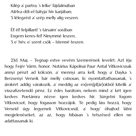
Kilép a’ partra; ’s lelke’ fájdalmában
Alélva dől-el bátyja’ hív karjában;
’S lélegzést a’ szép melly alig veszen.
Él! él! felpillant! ’s társaim’ sorában
Engem keres-fel! Ninymmé leszen,
’S e’ hév, e’ szent csók – Istenné teszen.
23d. Maj. – Tegnap estve vevém Szemerének levelét. Azt írja
hogy Fejér Várm. honor. Notárius Kápolnai Paur Antal Vitkovicsnak
annyi pénzt ad kölcsön, a’ mennyi arra kell, hogy a’ Dayka ’s
Berzsenyi Verseik bár melly csínosan, ki nyomtattathassanak, ’s
árokért addig várakozik, a’ meddig az ex[em]pl[ár]okból kitelik a’
visszafizetendő pénz. Ez édes barátom, nekem mind a’ két igen
kedves Poetámra nézve igen kedves hír. Sürgetni fogom
Vitkovicsot, hogy fogasson hozzájok. Te pedig láss hozzá, hogy
Verseid úgy legyenek Vitkovicsnál, a’ hogy’ óhajtod látni
megjelenéseket, az az, hogy hibásan ’s tetszésed ellen ne
adattassanak ki.