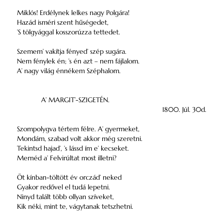
Miklós! Erdélynek lelkes nagy Polgára!
Hazád isméri szent hűségedet,
’S tölgyággal kosszorúzza tettedet.
Szemem’ vakítja fényed’ szép sugára.
Nem fénylek én; ’s én azt – nem fájlalom.
A’ nagy világ énnékem Széphalom.
A’ MARGIT’-SZIGETÉN.
1800. Júl. 30d.
Szompolygva tértem félre. A’ gyermeket,
Mondám, szabad volt akkor még szeretni.
Tekintsd hajad’, ’s lássd ím e’ kecseket.
Mernéd a’ Felvirúltat most illetni?
Öt kínban-töltött év orczád’ neked
Gyakor redővel el tudá lepetni.
Ninyd talált több ollyan szíveket,
Kik néki, mint te, vágytanak tetszhetni.