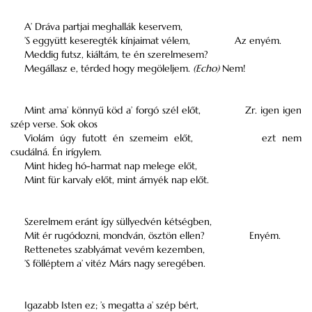
A’ Dráva partjai meghallák keservem,
’S eggyütt keseregték kínjaimat vélem,
Az enyém.
Meddig futsz, kiáltám, te én szerelmesem?
Megállasz e, térded hogy megöleljem.
(Echo)
Nem!
Mint ama’ könnyű köd a’ forgó szél előt,
Zr. igen igen
szép verse. Sok okos
Violám úgy futott én szemeim előt,
ezt nem
csudálná. Én irígylem.
Mint hideg hó-harmat nap melege előt,
Mint für karvaly előt, mint árnyék nap előt.
Szerelmem eránt így süllyedvén kétségben,
Mit ér rugódozni, mondván, ösztön ellen?
Enyém.
Rettenetes szablyámat vevém kezemben,
’S fölléptem a’ vitéz Márs nagy seregében.
Igazabb Isten ez; ’s megatta a’ szép bért,