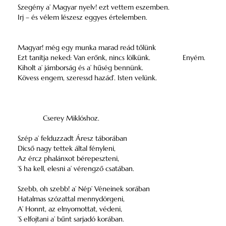
Szegény a’ Magyar nyelv! ezt vettem eszemben.
Irj – és vélem lészesz eggyes értelemben.
Magyar! még egy munka marad reád tőlünk
Ezt tanítja neked: Van erőnk, nincs lölkünk.
Enyém.
Kiholt a’ jámborság és a’ hűség bennünk.
Kövess engem, szeressd hazád’. Isten velünk.
Cserey Miklóshoz.
Szép a’ felduzzadt Áresz táborában
Dicső nagy tettek által fényleni,
Az ércz phalánxot bérepeszteni,
’S ha kell, elesni a’ vérengző csatában.
Szebb, oh szebb! a’ Nép’ Véneinek sorában
Hatalmas szózattal mennydörgeni,
A’ Honnt, az elnyomottat, védeni,
’S elfojtani a’ bűnt sarjadó korában.