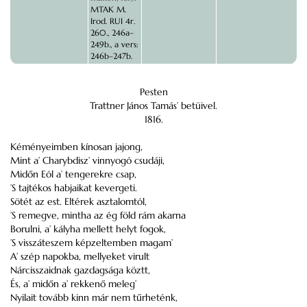
MTAK M.
Irod. RUI 4r.
260., 246a–
249b., a vers:
246b–247b.
Pesten
Trattner János Tamás’ betüivel.
1816.
Kéményeimben kínosan jajong,
Mint a’ Charybdisz’ vinnyogó csudáji,
Midőn Eól a’ tengerekre csap,
’S tajtékos habjaikat kevergeti.
Sötét az est. Eltérek asztalomtól,
’S remegve, mintha az ég föld rám akarna
Borulni, a’ kályha mellett helyt fogok,
’S visszáteszem képzeltemben magam’
A’ szép napokba, mellyeket virult
Nárcisszaidnak gazdagsága köztt,
És, a’ midőn a’ rekkenő meleg’
Nyilait tovább kinn már nem tűrheténk,