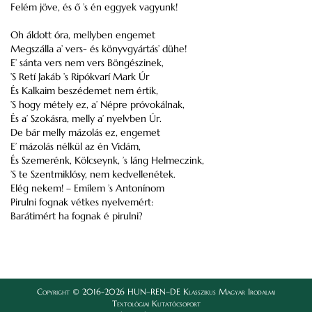
Felém jöve, és ő ’s én eggyek vagyunk!
Oh áldott óra, mellyben engemet
Megszálla a’ vers- és könyvgyártás’ dühe!
E’ sánta vers nem vers Böngészinek,
’S Retí Jakáb ’s Ripókvarí Mark Úr
És Kalkaim beszédemet nem értik,
’S hogy métely ez, a’ Népre próvokálnak,
És a’ Szokásra, melly a’ nyelvben Úr.
De bár melly mázolás ez, engemet
E’ mázolás nélkül az én Vidám,
És Szemerénk, Kölcseynk, ’s láng Helmeczink,
’S te Szentmiklósy, nem kedvellenétek.
Elég nekem! – Emílem ’s Antonínom
Pirulni fognak vétkes nyelvemért:
Barátimért ha fognak é pirulni?
Copyright © 2016-2026 HUN–REN–DE Klasszikus Magyar Irodalmi
Textológiai Kutatócsoport