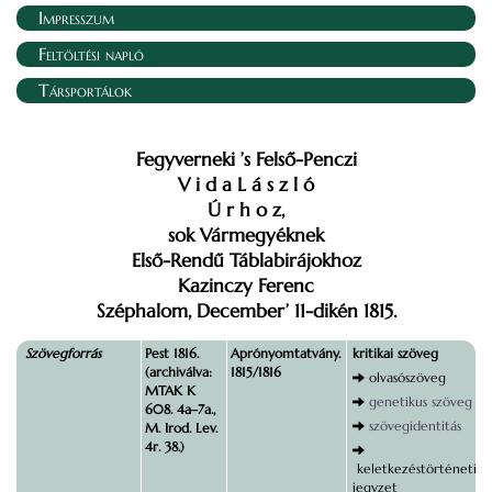
Impresszum
Feltöltési napló
Társportálok
Fegyverneki ’s Felső-Penczi
V i d a L á s z l ó
Ú r h o z,
sok Vármegyéknek
Első-Rendű Táblabirájokhoz
Kazinczy Ferenc
Széphalom, December’ 11-dikén 1815.
Szövegforrás
Pest 1816.
Aprónyomtatvány.
kritikai szöveg
(archiválva:
1815/1816
olvasószöveg
MTAK K
genetikus szöveg
608. 4a–7a.,
szövegidentitás
M. Irod. Lev.
4r. 38.)
keletkezéstörténeti
jegyzet