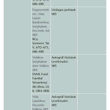
686–689.
Fegyverneki
Utólagos javítások
etc. Vida
1815
László
Barátomhoz.
Széphalom,
Decemb. 11d.
1815.
RGy,
Szemere Tár
V., 670–673.,
686–689.
Vidához.
Autográf tisztázat.
Széphalom
Levélrészlet.
xber 11dikén
1815
1815.
ENMl. Fond
Familial
Wesselenyi
din Jibou, Lit.
K. (1814–1818)
Vida
Autográf tisztázat.
Lászlóhoz.
Levélrészlet.
Decemb.
1815
11dikén, 1815.