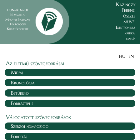
Kazinczy
Ferenc
HUN–REN–DE
összes
Klasszikus
Magyar Irodalmi
művei
Textológiai
Elektronikus
Kutatócsoport
kritikai
kiadás
HU
EN
Az életmű szövegforrásai
Műfaj
Kronológia
Betűrend
Forrástípus
Válogatott szövegforrások
Szerzői kompozíció
Fordítás