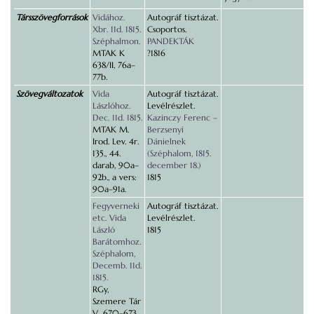
Társszövegforrások
Vidához.
Autográf tisztázat.
Xbr. 11d. 1815.
Csoportos.
Széphalmon.
PANDEKTÁK
MTAK K
?1816
638/II, 76a–
77b.
Szövegváltozatok
Vida
Autográf tisztázat.
Lászlóhoz.
Levélrészlet.
Dec. 11d. 1815.
Kazinczy Ferenc –
MTAK M.
Berzsenyi
Irod. Lev. 4r.
Dánielnek
135., 44.
(Széphalom, 1815.
darab, 90a–
december 18.)
92b., a vers:
1815
90a–91a.
Fegyverneki
Autográf tisztázat.
etc. Vida
Levélrészlet.
László
1815
Barátomhoz.
Széphalom,
Decemb. 11d.
1815.
RGy,
Szemere Tár
V., 670–673.,