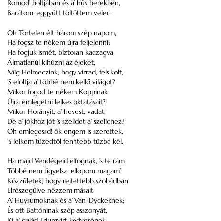
Romod’ boltjában és a’ hűs berekben,
Barátom, eggyütt töltöttem veled.
Oh Törtelen élt három szép napom,
Ha fogsz te nékem újra feljelenni?
Ha fogjuk ismét, bíztosan kaczagva,
Álmatlanúl kihúzni az éjeket,
Míg Helmeczink, hogy virrad, felsikolt,
’S eloltja a’ többé nem kellő világot?
Mikor fogod te nékem Koppinak
Újra emlegetni lelkes oktatásait?
Mikor Horányit, a’ hevest, vadat,
De a’ jókhoz jót ’s szelídet a’ szelídhez?
Oh emlegessd! ők engem is szerettek,
’S lelkem tüzedtől fenntebb tűzbe kél.
Ha majd Vendégeid elfognak, ’s te rám
Többé nem űgyelsz, ellopom magam’
Közzűletek, hogy rejtettebb szobádban
Elrészegűlve nézzem másait
A’ Huysumoknak és a’ Van-Dyckeknek;
És ott Battóninak szép asszonyát,
Ki a’ galád Triumvirt kedvesének