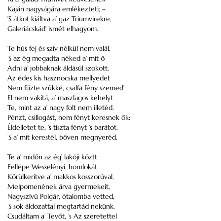
Kaján nagyságára emlékezteti; –
’S átkot kiáltva a’ gaz Triumvirekre,
Galeriácskád’ ismét elhagyom.
Te hús fej és sziv nélkül nem valál,
’S az ég megadta néked a’ mit ő
Adni a’ jobbaknak áldásúl szokott.
Az édes kis hasznocska mellyedet
Nem fűzte szűkké, csalfa fény szemed’
El nem vakítá, a’ maszlagos kehelyt
Te, mint az a’ nagy folt nem illetéd.
Pénzt, csillogást, nem fényt keresnek ők:
Éldelletet te, ’s tiszta fényt ’s barátot.
’S a’ mit kerestél, bőven megnyeréd.
Te a’ midőn az ég’ lakóji köztt
Fellépe Wesselényi, homlokát
Körülkerítve a’ makkos kosszorúval,
Melpomenének árva gyermekeit,
Nagyszívü Polgár, ótalomba vetted,
’S sok áldozattal megtartád nekünk.
Csudáltam a’ Tevőt, ’s Az szeretettel