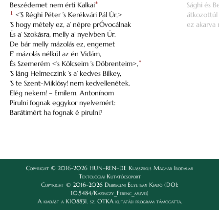
Beszédemet nem érti Kalkai
*
Sághi és B
1
<’S Réghi Péter ’s Kerékvári Pál Úr,>
átkozottúl 
’S hogy métely ez, a’ népre prÓvocálnak
ez akarva r
És a’ Szokásra, melly a’ nyelvben Úr.
De bár melly mázolás ez, engemet
E’ mázolás nélkül az én Vidám,
És Szemerém <’s Kölcseim ’s Döbrenteim>,
*
’S láng Helmeczink ’s a’ kedves Bilkey,
’S te Szent-Miklósy! nem kedvellenétek.
Elég nekem! – Emílem, Antonínom
Pirulni fognak eggykor nyelvemért:
Barátimért ha fognak é pirulni?
Copyright © 2016-2026 HUN–REN–DE Klasszikus Magyar Irodalmi
Textológiai Kutatócsoport
Copyright © 2016-2026 Debreceni Egyetemi Kiadó (DOI:
10.5484/Kazinczy_Ferenc_muvei)
A kiadást a K108831. sz. OTKA kutatási program támogatta.