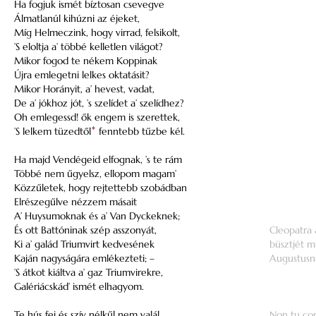
Ha fogjuk ismét bíztosan csevegve
Álmatlanúl kihúzni az éjeket,
Míg Helmeczink, hogy virrad, felsikolt,
’S eloltja a’ többé kelletlen világot?
Mikor fogod te nékem Koppinak
Újra emlegetni lelkes oktatásit?
Mikor Horányit, a’ hevest, vadat,
De a’ jókhoz jót, ’s szelídet a’ szelídhez?
Oh emlegessd! ők engem is szerettek,
’S lelkem tüzedtől
*
fenntebb tűzbe kél.
Ha majd Vendégeid elfognak, ’s te rám
Többé nem űgyelsz, ellopom magam’
Közzűletek, hogy rejtettebb szobádban
Elrészegűlve nézzem másait
A’ Huysumoknak és a’ Van Dyckeknek;
És ott Battóninak szép asszonyát,
Cleopatra 
Ki a’ galád Triumvirt kedvesének
büsztjét m
Kaján nagyságára emlékezteti; –
Augustusn
’S átkot kiáltva a’ gaz Triumvirekre,
Galériácskád’ ismét elhagyom.
Te hús fej és szív nélkűl nem valál,
Non tu cor