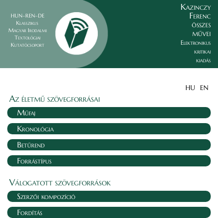
Kazinczy
Ferenc
HUN–REN–DE
összes
Klasszikus
Magyar Irodalmi
művei
Textológiai
Elektronikus
Kutatócsoport
kritikai
kiadás
HU
EN
Az életmű szövegforrásai
Műfaj
Kronológia
Betűrend
Forrástípus
Válogatott szövegforrások
Szerzői kompozíció
Fordítás