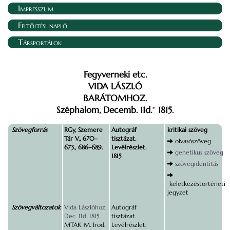
Impresszum
Feltöltési napló
Társportálok
Fegyverneki etc.
VIDA LÁSZLÓ
BARÁTOMHOZ.
Széphalom, Decemb. 11d.
1815.
*
Szövegforrás
RGy, Szemere
Autográf
kritikai szöveg
Tár V., 670–
tisztázat.
olvasószöveg
673., 686–689.
Levélrészlet.
genetikus szöveg
1815
szövegidentitás
keletkezéstörténeti
jegyzet
Szövegváltozatok
Vida Lászlóhoz.
Autográf
Dec. 11d. 1815.
tisztázat.
MTAK M. Irod.
Levélrészlet.