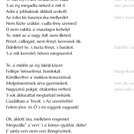
’S az ég megadta néked a’ mit ő
sine pecto
Adni a’ jobbaknak áldásúl szokott.
Az édes kis hasznocska mellyedet
dulce luce
Nem fűzte szűkké, csalfa fény szemed’
El nem vakítá, a’ maszlagos kehelyt
Te, mint az a’ nagy
folt,
nem illetéd.
Pénzt, csillogást, nem fényt, keresnek ők:
Éldelletet te, ’s tiszta fényt, ’s barátot.
Éldellet, G
’S a’ mit kerestél, bőven megnyeréd.
Te, a’ midőn az ég’ lakóji közzé
Fellépe Wesselényi, homlokát
bürgerkro
Körülkerítve a’ makkos-kosszorúval,
Melpómenének árva gyermekeit,
non olt. s
Nagyszívű polgár, ótalomba vetted,
quia radix
’S sok áldozattal megtartád nekünk.
Csudáltam a’ Tevőt, ’s Az szeretettel
Felém jöve, és Ő ’s én eggyek vagyunk!
Oh, áldott óra, mellyben engemet
Megszálla
*
a’ vers’ ’s a’ könyv-gyártás’ dühe!
E’ sánta vers nem vers Böngészinek,