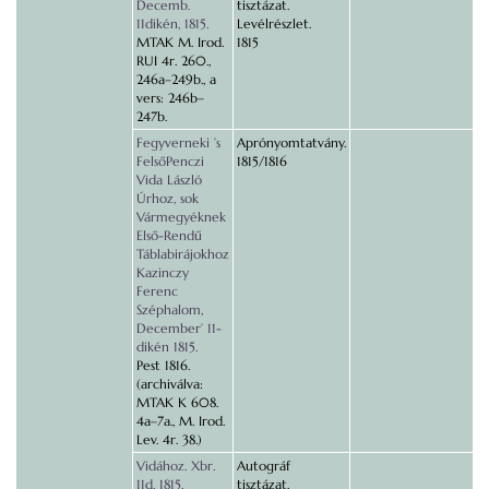
Decemb.
tisztázat.
11dikén, 1815.
Levélrészlet.
MTAK M. Irod.
1815
RUI 4r. 260.,
246a–249b., a
vers: 246b–
247b.
Fegyverneki ’s
Aprónyomtatvány.
FelsőPenczi
1815/1816
Vida László
Úrhoz, sok
Vármegyéknek
Első-Rendű
Táblabirájokhoz
Kazinczy
Ferenc
Széphalom,
December’ 11-
dikén 1815.
Pest 1816.
(archiválva:
MTAK K 608.
4a–7a., M. Irod.
Lev. 4r. 38.)
Vidához. Xbr.
Autográf
11d. 1815.
tisztázat.