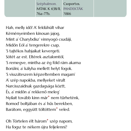
Széphalmon.
Csoportos.
MTAK K 638/II,
PANDEKTÁK
76a–77b.
?1816
Hah, melly idő! A’ feldühült vihar
Kéményeimben kínosan jajog,
Mint a’ Charybdisz’ vinnyogó csudáji,
Midőn Eól a’ tengerekre csap,
’S tajtékos habjaikat kevergeti.
Sötét az est. Eltérek asztalomtól,
’S remegve, mintha az ég föld rám akarna
Borúlni, a’ kályha mellett helyt fogok.
’S visszáteszem képzeltemben magam’
A’ szép napokba, mellyeket virult
Narcisszaidnak gazdagsága köztt,
És, a’ midőn a’ rekkenő meleg’
Nyilait tovább kinn már
*
nem tűrheténk,
Romod’ boltjában és a’ hűs berekben,
Barátom, eggyütt töltöttem
*
veled.
Oh Törtelen élt három
*
szép napom,
Ha fogsz te nékem újra feljelenni?