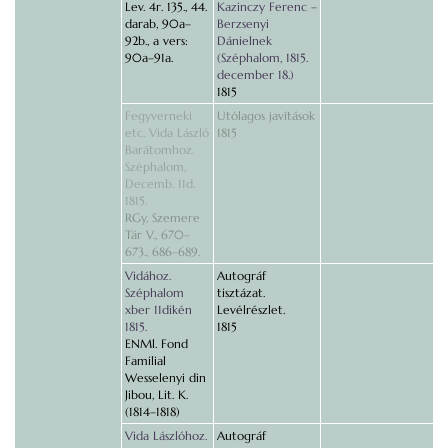
Lev. 4r. 135., 44.
Kazinczy Ferenc –
darab, 90a–
Berzsenyi
92b., a vers:
Dánielnek
90a–91a.
(Széphalom, 1815.
december 18.)
1815
Fegyverneki
Utólagos javítások
etc. Vida László
1815
Barátomhoz.
Széphalom,
Decemb. 11d.
1815.
RGy, Szemere
Tár V., 670–
673., 686–689.
Vidához.
Autográf
Széphalom
tisztázat.
xber 11dikén
Levélrészlet.
1815.
1815
ENMl. Fond
Familial
Wesselenyi din
Jibou, Lit. K.
(1814–1818)
Vida Lászlóhoz.
Autográf