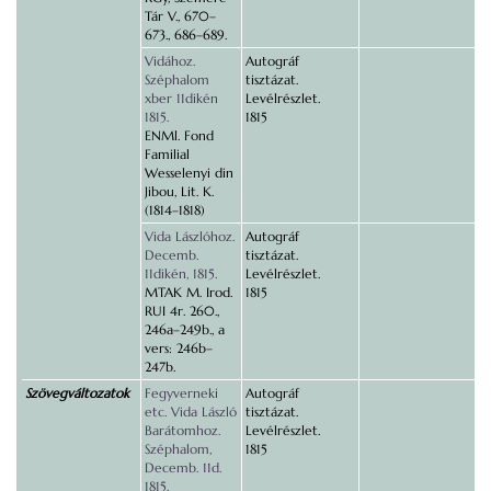
Tár V., 670–
673., 686–689.
Vidához.
Autográf
Széphalom
tisztázat.
xber 11dikén
Levélrészlet.
1815.
1815
ENMl. Fond
Familial
Wesselenyi din
Jibou, Lit. K.
(1814–1818)
Vida Lászlóhoz.
Autográf
Decemb.
tisztázat.
11dikén, 1815.
Levélrészlet.
MTAK M. Irod.
1815
RUI 4r. 260.,
246a–249b., a
vers: 246b–
247b.
Szövegváltozatok
Fegyverneki
Autográf
etc. Vida László
tisztázat.
Barátomhoz.
Levélrészlet.
Széphalom,
1815
Decemb. 11d.
1815.