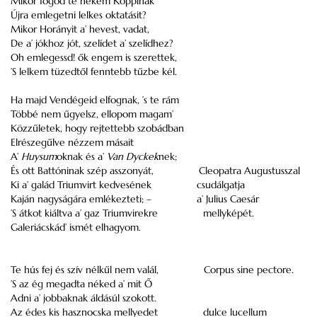
Mikor fogod te nekem Koppinak
Újra emlegetni lelkes oktatásit?
Mikor Horányit a’ hevest, vadat,
De a’ jókhoz jót, szelídet a’ szelídhez?
Oh emlegessd! ők engem is szerettek,
’S lelkem tüzedtől fenntebb tűzbe kél.
Ha majd Vendégeid elfognak, ’s te rám
Többé nem űgyelsz, ellopom magam’
Közzűletek, hogy rejtettebb szobádban
Elrészegűlve nézzem másait
A’
Huysum
oknak és a’
Van Dyckek
nek;
És ott Battóninak szép asszonyát,
Cleopatra Augustusszal
Ki a’ galád Triumvirt kedvesének
csudálgatja
Kaján nagyságára emlékezteti; –
a’ Julius Caesár
’S átkot kiáltva a’ gaz Triumvirekre
mellyképét.
Galeriácskád’ ismét elhagyom.
Te hús fej és szív nélkűl nem valál,
Corpus sine pectore.
’S az ég megadta néked a’ mit Ő
Adni a’ jobbaknak áldásúl szokott.
Az édes kis hasznocska mellyedet
dulce lucellum