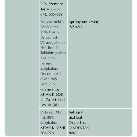
RGy, Szemere
Tár V., 670–
673., 686–689.
Fegyverneki ’s
Aprónyomtatvány.
FelsőPenczi
1815/1816
Vida László
Úrhoz, sok
Vármegyéknek
Első-Rendű
Táblabirájokhoz
Kazinczy
Ferenc
Széphalom,
December’ 11-
dikén 1815.
Pest 1816.
(archiválva:
MTAK K 608.
4a–7a., M. Irod.
Lev. 4r. 38.)
Vidához. Xbr.
Autográf
11d. 1815.
tisztázat.
Széphalmon.
Csoportos.
MTAK K 638/II,
PANDEKTÁK
76a–77b.
?1816