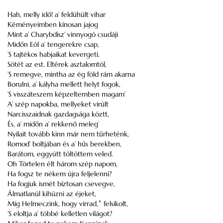
Hah, melly idő! a’ feldühült vihar
Kéményeimben kínosan jajog
Mint a’ Charybdisz’ vinnyogó csudáji
Midőn Eól a’ tengerekre csap,
’S tajtékos habjaikat kevergeti.
Sötét az est. Eltérek asztalomtól,
’S remegve, mintha az ég föld rám akarna
Borulni, a’ kályha mellett helyt fogok,
’S visszáteszem képzeltemben magam’
A’ szép napokba, mellyeket virúlt
Narcisszaidnak gazdagsága köztt,
És, a’ midőn a’ rekkenő meleg’
Nyilait tovább kinn már nem tűrheténk,
Romod’ boltjában és a’ hűs berekben,
Barátom, eggyütt töltöttem veled.
Oh Törtelen élt három szép napom,
Ha fogsz te nékem újra feljelenni?
Ha fogjuk ismét bíztosan csevegve,
Álmatlanúl kihúzni az éjeket,
Míg Helmeczink, hogy virrad,
*
felsikolt,
’S eloltja a’ többé kelletlen világot?