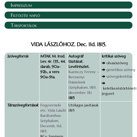
Impresszum
Feltöltési napló
Társportálok
VIDA LÁSZLÓHOZ. Dec. 11d. 1815.
Szövegforrás
MTAK M. Irod.
Autográf
kritikai szöveg
Lev. 4r. 135., 44.
tisztázat.
olvasószöveg
darab, 90a–
Levélrészlet.
genetikus szöveg
92b., a vers:
Kazinczy Ferenc –
szövegidentitás
90a–91a.
Berzsenyi
Dánielnek
(Széphalom, 1815.
keletkezéstörténeti
december 18.)
jegyzet
1815
Társszövegforrások
Fegyverneki
Utólagos javítások
etc. Vida László
1815
Barátomhoz.
Széphalom,
Decemb. 11d.
1815.
RGy, Szemere