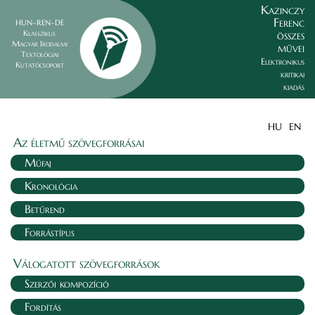
Kazinczy
Ferenc
HUN–REN–DE
összes
Klasszikus
Magyar Irodalmi
művei
Textológiai
Elektronikus
Kutatócsoport
kritikai
kiadás
HU
EN
Az életmű szövegforrásai
Műfaj
Kronológia
Betűrend
Forrástípus
Válogatott szövegforrások
Szerzői kompozíció
Fordítás