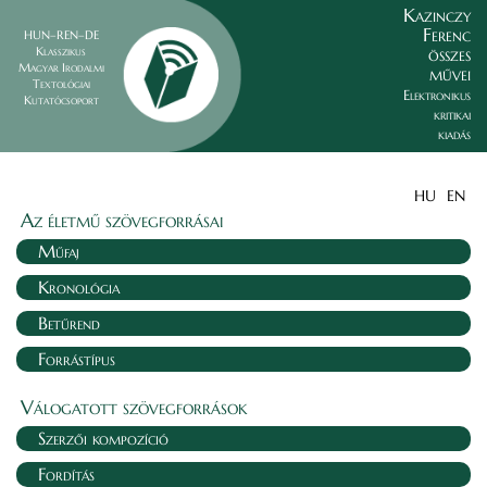
Kazinczy
Ferenc
HUN–REN–DE
összes
Klasszikus
Magyar Irodalmi
művei
Textológiai
Elektronikus
Kutatócsoport
kritikai
kiadás
HU
EN
Az életmű szövegforrásai
Műfaj
Kronológia
Betűrend
Forrástípus
Válogatott szövegforrások
Szerzői kompozíció
Fordítás