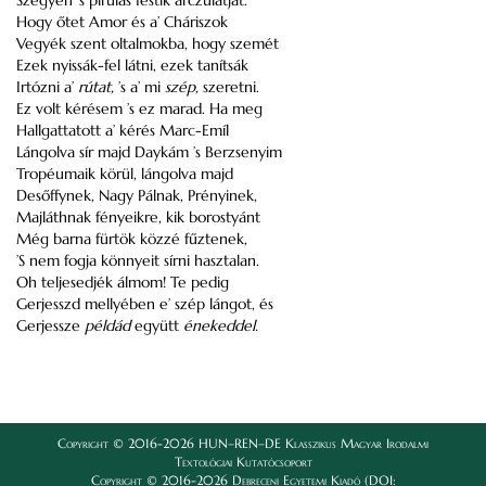
Szégyen ’s pirúlás festik arczulatját.
Hogy őtet Amor és a’ Cháriszok
Vegyék szent oltalmokba, hogy szemét
Ezek nyissák-fel látni, ezek tanítsák
Irtózni a’
rútat,
’s a’ mi
szép,
szeretni.
Ez volt kérésem ’s ez marad. Ha meg
Hallgattatott a’ kérés Marc-Emíl
Lángolva sír majd Daykám ’s Berzsenyim
Tropéumaik körül, lángolva majd
Desőffynek, Nagy Pálnak, Prényinek,
Majláthnak fényeikre, kik borostyánt
Még barna fürtök közzé fűztenek,
’S nem fogja könnyeit sírni hasztalan.
Oh teljesedjék álmom! Te pedig
Gerjesszd mellyében e’ szép lángot, és
Gerjessze
példád
együtt
énekeddel.
Copyright © 2016-2026 HUN–REN–DE Klasszikus Magyar Irodalmi
Textológiai Kutatócsoport
Copyright © 2016-2026 Debreceni Egyetemi Kiadó (DOI: