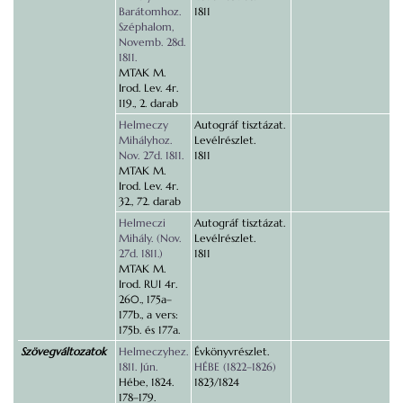
Barátomhoz.
1811
Széphalom,
Novemb. 28d.
1811.
MTAK M.
Irod. Lev. 4r.
119., 2. darab
Helmeczy
Autográf tisztázat.
Mihályhoz.
Levélrészlet.
Nov. 27d. 1811.
1811
MTAK M.
Irod. Lev. 4r.
32., 72. darab
Helmeczi
Autográf tisztázat.
Mihály. (Nov.
Levélrészlet.
27d. 1811.)
1811
MTAK M.
Irod. RUI 4r.
260., 175a–
177b., a vers:
175b. és 177a.
Szövegváltozatok
Helmeczyhez.
Évkönyvrészlet.
1811. Jún.
HÉBE (1822–1826)
Hébe, 1824.
1823/1824
178–179.