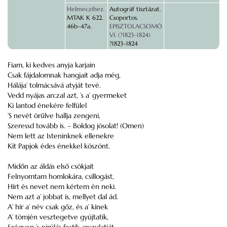
Helmeczihez.
Autográf tisztázat.
MTAK K 622.
Csoportos.
46b–47a.
EPISZTOLACSOMÓ
VI. (?1823–1824)
?1823–1824
Fiam, ki kedves anyja karjain
Csak fájdalomnak hangjait adja még,
Hálája’ tolmácsává atyját tevé.
Vedd nyájas arczal azt, ’s a’ gyermeket
Ki lantod énekére felfülel
’S nevét örűlve hallja zengeni,
Szeressd tovább is. – Boldog jósolat! (Omen)
Nem lett az Isteninknek ellenekre
Kit Papjok édes énekkel köszönt.
Midőn az áldás első csókjait
Felnyomtam homlokára, csillogást,
Hírt és nevet nem kértem én neki.
Nem azt a’ jobbat is, mellyet dal ád.
A’ hír a’ név csak gőz, és a’ kinek
A’ tömjén vesztegetve gyújtatik,