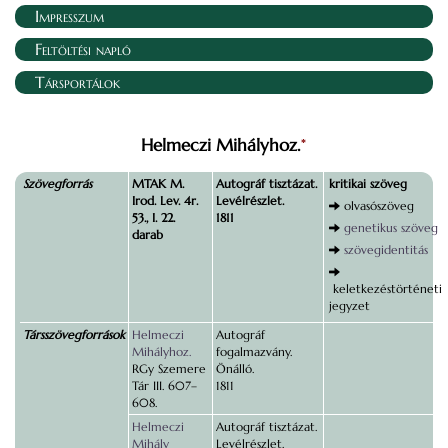
Impresszum
Feltöltési napló
Társportálok
Helmeczi Mihályhoz.
*
Szövegforrás
MTAK M.
Autográf tisztázat.
kritikai szöveg
Irod. Lev. 4r.
Levélrészlet.
olvasószöveg
53., I. 22.
1811
genetikus szöveg
darab
szövegidentitás
keletkezéstörténeti
jegyzet
Társszövegforrások
Helmeczi
Autográf
Mihályhoz.
fogalmazvány.
RGy Szemere
Önálló.
Tár III. 607–
1811
608.
Helmeczi
Autográf tisztázat.
Mihály
Levélrészlet.