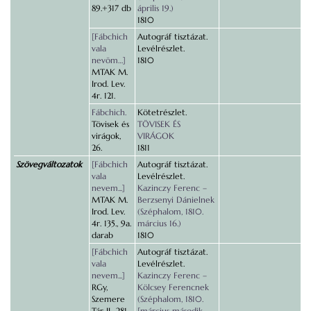
89.+317 db
április 19.)
1810
[Fábchich
Autográf tisztázat.
vala
Levélrészlet.
nevöm…]
1810
MTAK M.
Irod. Lev.
4r. 121.
Fábchich.
Kötetrészlet.
Tövisek és
TÖVISEK ÉS
virágok,
VIRÁGOK
26.
1811
Szövegváltozatok
[Fábchich
Autográf tisztázat.
vala
Levélrészlet.
nevem...]
Kazinczy Ferenc –
MTAK M.
Berzsenyi Dánielnek
Irod. Lev.
(Széphalom, 1810.
4r. 135., 9a.
március 16.)
darab
1810
[Fábchich
Autográf tisztázat.
vala
Levélrészlet.
nevem...]
Kazinczy Ferenc –
RGy,
Kölcsey Ferencnek
Szemere
(Széphalom, 1810.
Tár II., 281–
[március második