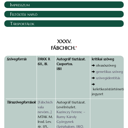
Impresszum
Feltöltési napló
Társportálok
XXXV.
FÁBCHICH.
*
Szövegforrás
DRKK R
Autográf tisztázat.
kritikai szöveg
611., 81.
Csoportos.
olvasószöveg
1811
genetikus szöveg
szövegidentitás
keletkezéstörténeti
jegyzet
Társszövegforrások
[Fábchich
Autográf tisztázat.
vala
Levélrészlet.
nevöm…]
Kazinczy Ferenc –
MTAK M.
Rumy Károly
Irod. Lev.
Györgynek
4r. 115.,
(Széphalom, 1810.