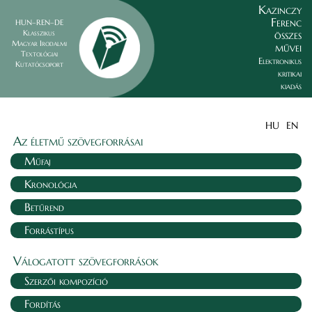
Kazinczy
Ferenc
HUN–REN–DE
összes
Klasszikus
Magyar Irodalmi
művei
Textológiai
Elektronikus
Kutatócsoport
kritikai
kiadás
HU
EN
Az életmű szövegforrásai
Műfaj
Kronológia
Betűrend
Forrástípus
Válogatott szövegforrások
Szerzői kompozíció
Fordítás