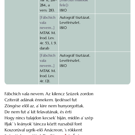
284., a
fele])
vers: 283.
1810
[Fábchich
Autográf tisztázat.
vala
Levélrészlet.
nevem…]
1810
MTAK M.
Irod. Lev.
4r. 53., I. 9.
darab
[Fábchich
Autográf tisztázat.
vala
Levélrészlet.
nevem…]
1810
MTAK M.
Irod. Lev.
4r. 121.
Fábchich vala nevem. Az kilencz Szüzek zordon
Cziterát adának énnekem. Ijedéssel fut
Zöngése elől az, a’ kire nem hunyorgottak.
De nem fut a’ kit felavatának, és érti
Hogy nincs tulajdon kecsek’ hiján, midőn a’ szép
Ifjak’ ’s leányok’ táncza köztt ruzsabúl font
Koszorúval ugrik-elő Anácreon, ’s rökkent
*