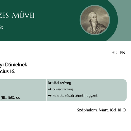
zes művei
ás
HU
EN
yi Dánielnek
ius 16.
kritikai szöveg
olvasószöveg
keletkezéstörténeti jegyzet
11., 1682. sz.
Széphalom, Mart. 16d. 1810.