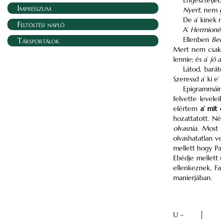
Engesztel
je
Impresszum
Nyert
, nem
De a’ kinek
Feltöltési napló
A’
Hermionén
Ellenben
Bec
Társportálok
Mert nem csak s
lennie; és a’
jó a
Látod, bará
Szeressd a’ ki e
Epigrammáim
felvette levele
elértem
a’ mit
hozattatott. 
olvasnia
. Most 
olvashatatlan v
mellett hogy Pa
Ebédje mellett 
ellenkeznek, Fa
manierjában.
U –
│