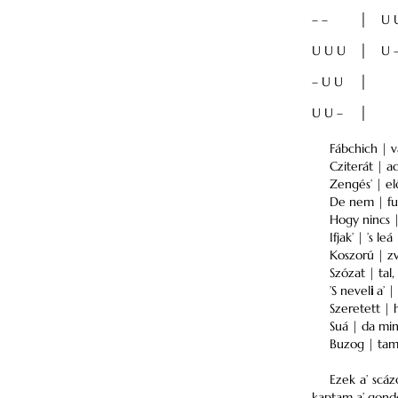
– –
│
U 
U U U
│
U 
– U U
│
U U –
│
Fábchich | v
Cziterát | a
Zengés’ | el
De nem | fut 
Hogy nincs |
Ifjak’ | ’s l
Koszorú | zv
Szózat | tal,
’S nevel
i
a’ |
Szeretett | 
Suá | da min
Buzog | tam é
Ezek a’ scá
kaptam a’ gondo