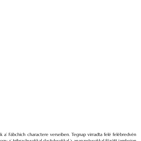
k a’ Fábchich charactere verseiben. Tegnap virradta felé felébredvén
hogy a’ tribrachysokkal dactylusokkal ’s anapæstusokkal fűzött jambejon