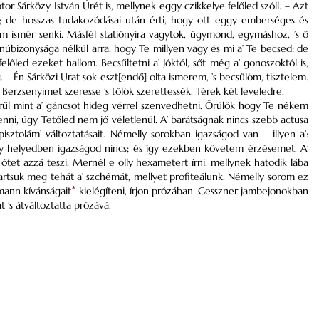
or Sárközy István Úrét is, mellynek eggy czikkelye felőled szóll. – Azt
k; de hosszas tudakozódásai után érti, hogy ott eggy emberséges és
nem ismér senki. Másfél statiónyira vagytok, úgymond, egymáshoz, ’s ő
úbizonysága nélkűl arra, hogy Te millyen vagy és mi a’ Te becsed: de
led ezeket hallom. Becsűltetni a’ Jóktól, sőt még a’ gonoszoktól is,
– Én Sárközi Urat sok eszt[endő] olta ismerem, ’s becsűlöm, tisztelem.
Berzsenyimet szeresse ’s tőlök szerettessék. Térek két leveledre.
erűl mint a’ gáncsot hideg vérrel szenvedhetni. Örűlök hogy Te nékem
enni, úgy Tetőled nem jő véletlenűl. A’ barátságnak nincs szebb actusa
isztolám’ változtatásait. Némelly sorokban igazságod van – illyen a’:
ly helyedben igazságod nincs; és így ezekben követem érzésemet. A’
őtet azzá teszi. Mernél e olly hexametert írni, mellynek hatodik lába
tsuk meg tehát a’ szchémát, mellyet profiteálunk. Némelly sorom ez
lmann kívánságait
*
kielégíteni, írjon prózában. Gesszner jambejonokban
t ’s átváltoztatta prózává.