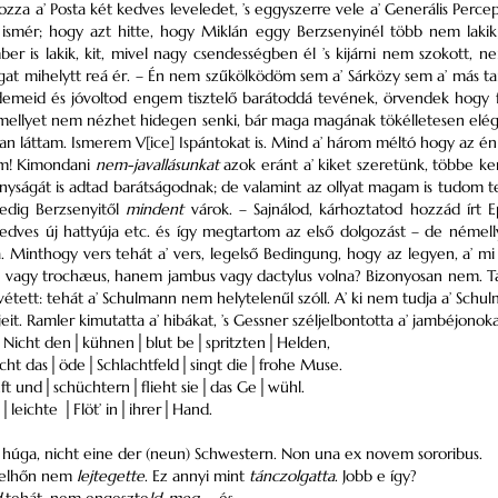
zza a’ Posta két kedves leveledet, ’s eggyszerre vele a’ Generális Percept
 ismér; hogy azt hitte, hogy Miklán eggy Berzsenyinél több nem laki
er is lakik, kit, mivel nagy csendességben él ’s kijárni nem szokott, 
t mihelytt reá ér. – Én nem szűkölködöm sem a’ Sárközy sem a’ más tan
meid és jóvoltod engem tisztelő barátoddá tevének, örvendek hogy felő
 mellyet nem nézhet hidegen senki, bár maga magának tökélletesen elég. 
an láttam. Ismerem V[ice] Ispántokat is. Mind a’ három méltó hogy az én 
om! Kimondani
nem-javallásunkat
azok eránt a’ kiket szeretünk, többe k
onyságát is adtad barátságodnak; de valamint az ollyat magam is tudom t
dig Berzsenyitől
mindent
várok. – Sajnálod, kárhoztatod hozzád írt Ep
dves új hattyúja etc. és így megtartom az első dolgozást – de némel
 Minthogy vers tehát a’ vers, legelső Bedingung, hogy az legyen, a’ mi 
vagy trochæus, hanem jambus vagy dactylus volna? Bizonyosan nem. Tar
 vétett: tehát a’ Schulmann nem helytelenűl szóll. A’ ki nem tudja a’ Schu
ljeit. Ramler kimutatta a’ hibákat, ’s Gessner széljelbontotta a’ jambéjonoka
Nicht den│kühnen│blut be│spritzten│Helden,
Nicht das│öde│Schlachtfeld│singt die│frohe Muse.
anft und│schüchtern│flieht sie│das Ge│wühl.
e│leichte │Flöt’ in│ihrer│Hand.
húga, nicht eine der (neun) Schwestern. Non una ex novem sororibus.
’ felhőn nem
lejtegette
. Ez annyi mint
tánczolgatta
. Jobb e így?