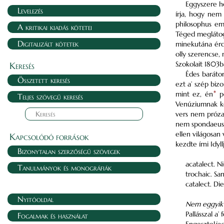
Eggyszere ho
Levelezés
írja, hogy nem
philosophus emb
A kritikai kiadás kötetei
Téged meglátoga
Digitalizált kötetek
minekutána érde
olly szerencse,
Szokolait 1803b
Keresés
Édes barát
Összetett keresés
ezt a’ szép biz
mint ez, én
*
pe
Teljes szövegű keresés
Venúziumnak ke
vers nem próza.
nem spondaeus 
ellen világosan
Kapcsolódó források
kezdte írni Idyl
Bizonytalan szerzőségű szövegek
acatalect. 
Tanulmányok és monográfiák
trochaic. S
catalect. Di
Nyitóoldal
Nem eggyik
Pallásszal a
Fogalmak és használat