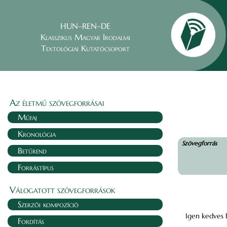
HUN–REN–DE
Klasszikus Magyar Irodalmi
Textológiai Kutatócsoport
Az életmű szövegforrásai
Műfaj
Kronológia
Szövegforrás
Betűrend
Forrástípus
Válogatott szövegforrások
Szerzői kompozíció
Igen kedves 
Fordítás