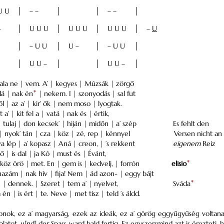
U U
│
– –
│
│
– –
│
–
│
U U U
│
U U U
│
U U U
│
–
U
│
– U U
│
U –
│
– U U
│
│
U U –
│
│
U U –
│
ala ne | vem. A’ | kegyes | Múzsák | zörgő
dá | nak én
*
| nekem. I | szonyodás | sal fut
ől | az a’ | kir’ ők | nem moso | lyogtak.
a’ | kit fel a | vatá | nak és | értik,
 tulaj | don kecsek’ | hiján | midőn | a’ szép
Es fehlt den
eá | nyok’ tán | cza | köz | zé, rep | kénnyel
Versen nicht an
a lép | a’ kopasz | Aná | creon, | ’s rekkent
eigenem
Reiz
 ő | is dal | ja Kó | must és | Évánt,
 köz örö | met. En | gem is | kedvelj, | forrón
elisio
*
hazám | nak hív | fija! Nem | ád azon- | eggy bájt
 | dennek. | Szeret | tem a’ | nyelvet,
Sváda
*
n | is ért | te. Neve | met tisz | teld ’s áldd.
zonok, ez a’ magyarság, ezek az ideák, ez a’ görög eggyűgyűség voltana
latot, u[nd] der Spass ward bald fertig. Ez egyszersmind azt is érezteti, 