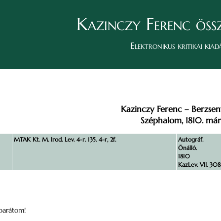
Kazinczy Ferenc öss
Elektronikus kritikai kiad
Kazinczy Ferenc – Berzsen
Széphalom, 1810. márc
MTAK Kt. M. Irod. Lev. 4-r. 135. 4-r, 2f.
Autográf.
Önálló.
1810
KazLev. VII. 308-3
barátom!