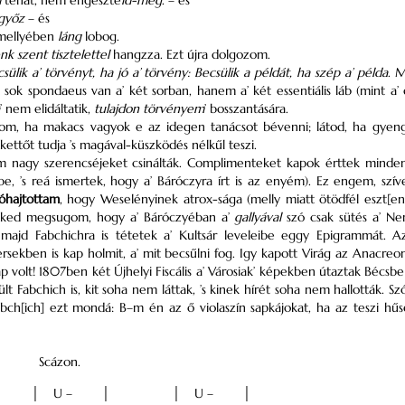
d
tehát, nem engeszte
ld-meg
. – és
győz
– és
 mellyében
láng
lobog.
k szent tisztelettel
hangzza. Ezt újra dolgozom.
sülik a’ törvényt, ha jó a’ törvény: Becsülik a példát, ha szép a’ példa
. 
ok spondaeus van a’ két sorban, hanem a’ két essentiális láb (mint a’
’ nem elidáltatik,
tulajdon törvényem
’ bosszantására.
tom, ha makacs vagyok e az idegen tanácsot bévenni; látod, ha gyeng
’ kettőt tudja ’s magával-küszködés nélkűl teszi.
 nagy szerencséjeket csinálták. Complimenteket kapok érttek mindenfel
ibe, ’s reá ismertek, hogy a’ Báróczyra írt is az enyém). Ez engem, szív
 óhajtottam
, hogy Weselényinek atrox-sága (melly miatt ötödfél eszt[en
Néked megsugom, hogy a’ Báróczyéban a’
gallyával
szó csak sütés a’ Nem
majd Fabchichra is tétetek a’ Kultsár leveleibe eggy Epigrammát. 
ersekben is kap holmit, a’ mit becsűlni fog. Igy kapott Virág az Anacreon
p volt! 1807ben két Újhelyi Fiscális a’ Városiak’ képekben útaztak Bécsbe 
ült Fabchich is, kit soha nem láttak, ’s kinek hírét soha nem hallották. S
bch[ich] ezt mondá: B–m én az ő violaszín sapkájokat, ha az teszi hűs
Scázon.
│
U –
│
│
U –
│