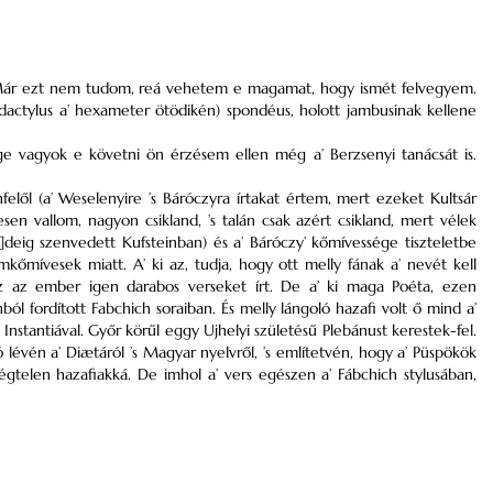
Már ezt nem tudom, reá vehetem e magamat, hogy ismét felvegyem.
 dactylus a’ hexameter ötödikén) spondéus, holott jambusinak kellene
e vagyok e követni ön érzésem ellen még a’ Berzsenyi tanácsát is.
ől (a’ Weselenyire ’s Báróczyra írtakat értem, mert ezeket Kultsár
esen vallom, nagyon csikland, ’s talán csak azért csikland, mert vélek
]deig szenvedett Kufsteinban) és a’ Báróczy’ kőmívessége tiszteletbe
kőmívesek miatt. A’ ki az, tudja, hogy ott melly fának a’ nevét kell
Az az ember igen darabos verseket írt. De a’ ki maga Poéta, ezen
ból fordított Fabchich soraiban. És melly lángoló hazafi volt ő mind a’
Instantiával. Győr körűl eggy Ujhelyi születésű Plebánust kerestek-fel.
zó lévén a’ Diætáról ’s Magyar nyelvről, ’s említetvén, hogy a’ Püspökök
égtelen hazafiakká. De imhol a’ vers egészen a’ Fábchich stylusában,