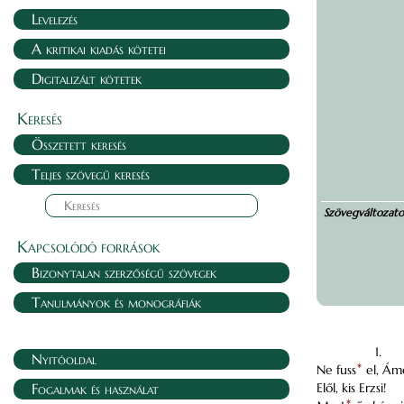
Levelezés
A kritikai kiadás kötetei
Digitalizált kötetek
Keresés
Összetett keresés
Teljes szövegű keresés
Szövegváltozat
Kapcsolódó források
Bizonytalan szerzőségű szövegek
Tanulmányok és monográfiák
1.
Nyitóoldal
Ne fuss
*
el, Ám
Fogalmak és használat
Elől, kis Erzsi!
*