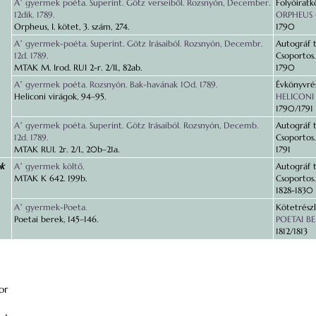
Aʼ gyermek poéta. Superint. Götz verseiből. Rozsnyón, December.
Folyóiratk
12dik. 1789.
ORPHEUS (
Orpheus, I. kötet, 3. szám, 274.
1790
Aʼ gyermek-poéta. Superint. Götz Irásaiból. Rozsnyón, Decembr.
Autográf t
12d. 1789.
Csoportos
MTAK M. Irod. RUI 2-r. 2/II., 82ab.
1790
Aʼ gyermek poéta. Rozsnyón. Bak-havának 10d. 1789.
Évkönyvrés
Heliconi virágok, 94–95.
HELICONI 
1790/1791
Aʼ gyermek poéta. Superint. Götz Irásaiból. Rozsnyón, Decemb.
Autográf t
12d. 1789.
Csoportos
MTAK RUI. 2r. 2/I., 20b–21a.
1791
ok
Aʼ gyermek költő.
Autográf t
MTAK K 642. 199b.
Csoportos
1828-1830
Aʼ gyermek-Poeta.
Kötetrészl
Poetai berek, 145–146.
POETAI B
1812/1813
or