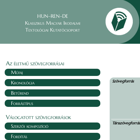
HUN–REN–DE
Klasszikus Magyar Irodalmi
Textológiai Kutatócsoport
Az életmű szövegforrásai
Műfaj
Szövegforrás
Kronológia
Betűrend
Forrástípus
Válogatott szövegforrások
Társszövegforrá
Szerzői kompozíció
Fordítás