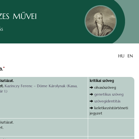
zes művei
ás
HU
EN
a.
*
isztázat.
kritikai szöveg
et.
Kazinczy Ferenc – Döme Károlynak (Kassa,
olvasószöveg
r 1.)
genetikus szöveg
szövegidentitás
keletkezéstörténeti
jegyzet
isztázat.
et.