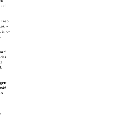
nt
gad.
 szép
ték, –
z álnok
.
azt!
édes
tt
t.
ngem
már! –
en
.
k –