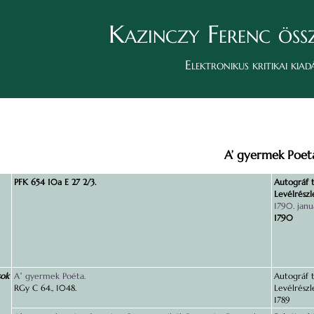
Kazinczy Ferenc öss
Elektronikus kritikai kiad
A’ gyermek Poet
PFK 654 10a E 27 2/3.
Autográf t
Levélrészl
1790. januá
1790
sok
Aʼ gyermek Poéta.
Autográf t
RGy C 64., 1048.
Levélrészl
1789