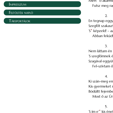
Mert
ő akármi
Impresszum
Futsz meg ra
Feltöltési napló
2.
Társportálok
En tegnap eggy
Szegfőt szakasz
’S
*
képzeld! – a
Abban feküdt
3.
Nem láttam én 
’S szegfőmnek 
Szagával eggyü
Fel-szívtam ő
4.
Ki szán-meg e
Kis gyermeket 
Bódúltt fejemb
Most ő az Úr
5.
’S ím e’
*
kis éne