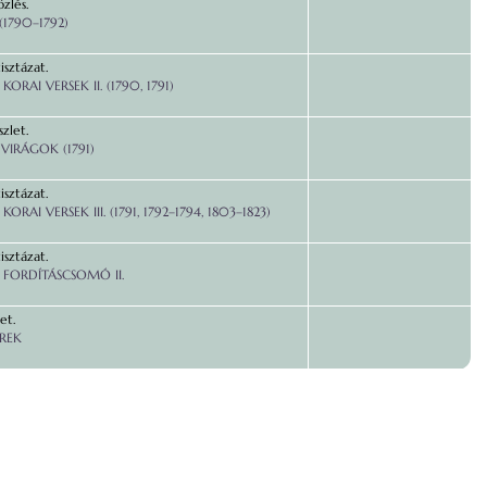
özlés.
1790–1792)
isztázat.
.
KORAI VERSEK II. (1790, 1791)
zlet.
VIRÁGOK (1791)
isztázat.
.
KORAI VERSEK III. (1791, 1792–1794, 1803–1823)
isztázat.
.
FORDÍTÁSCSOMÓ II.
et.
EREK