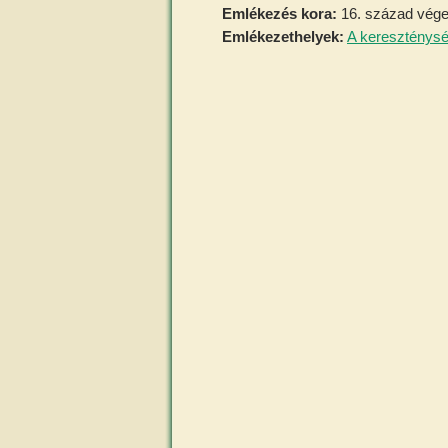
Emlékezés kora:
16. század vég
Emlékezethelyek:
A kereszténysé