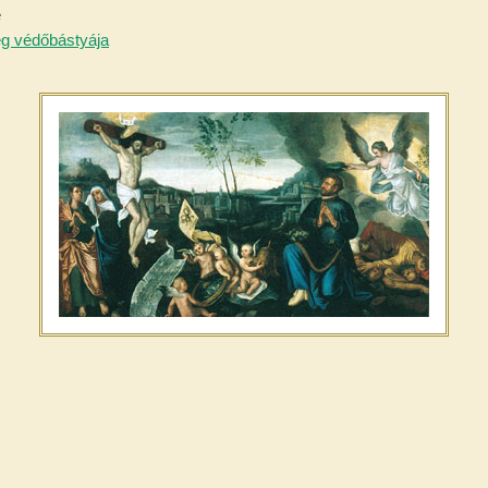
e
g védőbástyája