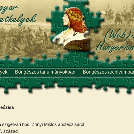
lyek
Böngészés tanulmányokban
Böngészés archívumba
teózisa
szigetvári hős, Zrínyi Miklós apoteózisáról
. század