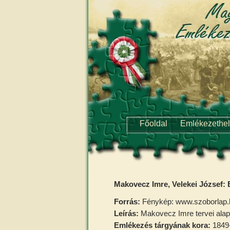
Főoldal
Emlékezethe
Makovecz Imre, Velekei József: 
Forrás:
Fénykép: www.szoborlap.hu
Leírás:
Makovecz Imre tervei alapj
Emlékezés tárgyának kora:
1849