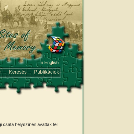
In English
n
Keresés
Publikációk
 csata helyszínén avattak fel.