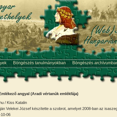
lyek
Böngészés tanulmányokban
Böngészés archívumba
Emlékező angyal (Aradi vértanúk emlékfája)
 / Kiss Katalin
án Velekei József készítette a szobrot, amelyet 2008-ban az isaszegi
-10-06