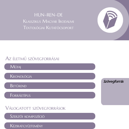
HUN–REN–DE
Klasszikus Magyar Irodalmi
Textológiai Kutatócsoport
Az életmű szövegforrásai
Műfaj
Kronológia
Szövegforrás
Betűrend
Forrástípus
Válogatott szövegforrások
Szerzői kompozíció
Kéziratgyűjtemény