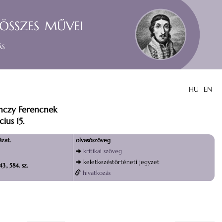
összes művei
ás
HU
EN
inczy Ferencnek
ius 15.
ázat.
olvasószöveg
kritikai szöveg
keletkezéstörténeti jegyzet
43., 584. sz.
hivatkozás