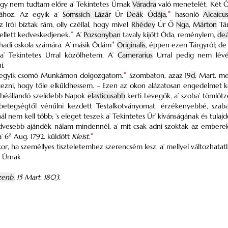
ogy nem tudtam előre a’ Tekintetes Úrnak
Váradra
való menetelét. Két
ához. Az egyik a’
Somssich Lázár
Úr
Deák
Ódája
,
*
hasonló
Alcaicu
Irói bíztak rám, olly czéllal, hogy mivel
Rhédey
Úr Ő
Nga
,
Márton
Tár
ellett kedveskedjenek.
*
A’
Pozsonyban
tavaly kijött Óda, reménylem,
de
’ hadi oskola számára. A’ másik Ódám
*
Originalis
, éppen ezen Tárgyról; de
a’ Tekintetes Urral közölhetem. A’
Camerarius
Urral pedig nem lévé
i.
 egyik csomó Munkámon dolgozgatom.
*
Szombaton, azaz 19
d.
Mart. me
gezni, hogy tőle elkűldhessem. – Ezen az okon alázatosan engedelmet 
l béállandó szelídebb Napok
elasticusabb
kerti Levegők, a’ szoba’ tömlötz
sú betegségtől vénűlni kezdett Testalkotványomat, érzékenyebbé, sza
ál nem kell több; ’s eleget teszek a’ Tekintetes Úr’ kívánságának és tula
vesebb ajándék nálam mindennél, a’ mit csak adni szoktak az emberek
a
’ 6
Aug. 1792. kűldött
Kleist
.
*
or, ha személlyes tiszteletemhez szerencsém lesz, a’ mellyel változhatat
s Úrnak
zenb.
15 Mart. 1803.