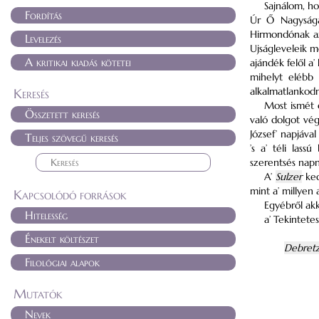
Sajnálom, h
Fordítás
Úr Ő Nagyság
Hirmondónak az 
Levelezés
Ujságleveleik m
A kritikai kiadás kötetei
ajándék felől a
mihelyt elébb 
alkalmatlankodn
Keresés
Most ismét
Összetett keresés
való dolgot vé
József’ napjáva
Teljes szövegű keresés
’s a’ téli las
szerentsés napn
A’
Sulzer
ked
mint a’ millyen a
Kapcsolódó források
Egyébről akk
Hitelesség
a’ Tekintete
Énekelt költészet
Debret
Filológiai alapok
Mutatók
Nevek