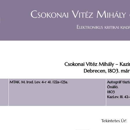
Csokonai Vitéz Mihály 
Elektronikus kritikai kiad
Csokonai Vitéz Mihály – Kaz
Debrecen, 1803. márc
MTAK. M. Irod. Lev. 4-r 41. 122a–123a.
Autográf tiszt
Önálló.
1803
KazLev. III. 42-
Tekintetes Úr!