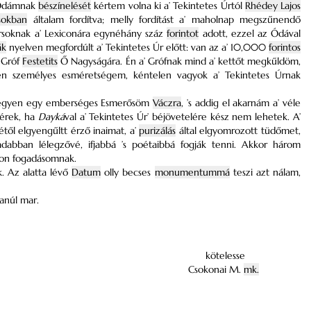
 Ódámnak
bészínelését
kértem volna ki a’ Tekintetes Úrtól
Rhédey Lajos
sokban
általam fordítva; melly fordítást a’ maholnap megszűnendő
soknak a’ Lexiconára egynéhány száz
forintot
adott, ezzel az Ódával
ák
nyelven megfordúlt a’ Tekintetes Úr előtt: van az a’ 10,000
forintos
 Gróf
Festetits
Ő Nagyságára. Én a’ Grófnak mind a’ kettőt megkűldöm,
n személyes esméretségem, kéntelen vagyok a’ Tekintetes Úrnak
gyen egy emberséges Esmerősöm
Váczra
, ’s addig el akarnám a’ véle
kérek, ha
Dayká
val a’ Tekintetes Úr’ béjövetelére kész nem lehetek. A’
étől elgyengűltt érző inaimat, a’
purizálás
által elgyomrozott tüdőmet,
badabban lélegzővé, ifjabbá ’s poétaibbá fogják tenni. Akkor három
jdon fogadásomnak.
. Az alatta lévő
Datum
olly becses
monumentummá
teszi azt nálam,
lanúl mar.
kötelesse
Csokonai M.
mk.