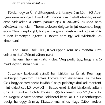
az az
szabad voltát
. – ?
Félek, hogy az Úr a’ diftongusok eránt sanyarúan ítél. – Sőt Aba-
új
nak nem mondja azt senki. A’ második
a
az
ú
előtt elsuhan; és azt
azon vidékeken a’ durva paraszt ajak is
Ab
’
újnak
, és soha nem
Abaújnak
, mondja. – Themistoclesen dolgozván jut eszembe, hogy
eggy Olasz megdorgált, hogy a’ magyar szólláshoz szokott ajak a’
k
-
t igen keményen ejtette. E’ nevet nem így kell
syllabizálni
és
kimondani:
The - misz - tok - les ; (
Főldi
éppen
T
em.-nek mondta ’s írta
volna; mint a’
Ch
áront
K
áron-nak,)
hanem The - mi - szto - cles. Még pedig úgy, hogy a
szto
rövid legyen, nem hosszú. –
Sulzernek
Lexiconát
ajándékban küldöm az Úrnak. Reá nagy
szükségét gyanítom. Kedves könyve volt
Verseginek
; és méltán.
Csak hogy az
Aesthezist
inkább a’ nagy példányokból kell meríteni,
mint
didacticus
kőnyvekből. – Batteuxmet
Szabó Lászlónak
adtam
o
(a’ ki Kufsteinban Octob. 10dikén 1795 holt-meg, sub N
9o). – Az
én
Dégeni
Anacreonomat
Főldinétől
kérje az Ur, Eschenburgom
pedig, ha eggy
Szirmay
Kisasszonynál nincs,
Nagy Gábor
kedves