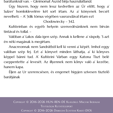
barátunknál van. – Gleimomat Aszód bírja használatlanúl.
Úgy hiszem, hogy nem lessz kedvetlen az Úr előtt, hogy a’
Sulzer
’ homloklevelére két sort írtam. Az a’ könyvnek becsét
nevelheti. – A’ 3dik
tómus
végében vasrozsdával írtam ezt
Chodowiecky – 342.
Kufsteinban
és egyéb helyein szenvedésünknek nem bírván
tintával és tollal. –
Valóban a’
Lakos
dala igen szép. Annak is kellene a’ ráspoly. ’S azt
én néki magának is megírtam.
Anacreonnak
nem
Sandrátból
kell ki venni a’ képét. Imhol eggy
valóban szép fej. Ezt a’ könyvet minden láthatja, a’ ki kőnyves
képpel bánni tud. A’
Kufsteini
Várban eggy Katona Tiszt belé
cseppentette a’ levesét. Az illyennek nem kőnyv való a’ kezébe,
hanem kapa.
Éljen az Ur szerencsésen, és engemet higyjen szívesen tisztelő
barátjának
Copyright © 2016-2026 HUN–REN–DE Klasszikus Magyar Irodalmi
Textológiai Kutatócsoport
Copyright © 2016-2026 Debreceni Egyetemi Kiadó (DOI: