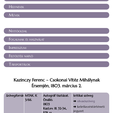
Helynevek
Művek
Nyitóoldal
Fogalmak és használat
Impresszum
Feltöltési napló
Társportálok
Kazinczy Ferenc – Csokonai Vitéz Mihálynak
Érsemjén, 1803. március 2.
Szövegforrás
MTAK. K
Autográf tisztázat.
kritikai szöveg
3/66.
Önálló.
olvasószöveg
1803
keletkezéstörténeti
KazLev. III. 32-34.,
jegyzet
578. sz.