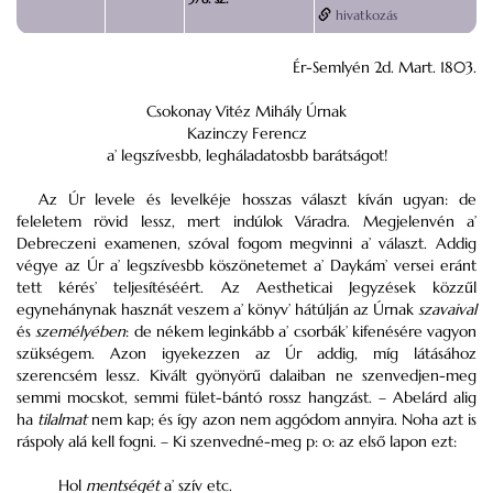
hivatkozás
Ér-Semlyén
2
d.
Mart. 1803.
Csokonay Vitéz Mihály Úrnak
Kazinczy Ferencz
a’ legszívesbb, legháladatosbb barátságot!
Az Úr levele és levelkéje hosszas választ kíván ugyan: de
feleletem rövid lessz, mert indúlok
Váradra
. Megjelenvén a’
Debreczeni
examenen
, szóval fogom megvinni a’ választ. Addig
végye az Úr a’ legszívesbb köszönetemet a’
Daykám
’ versei eránt
tett kérés’ teljesítéséért.
Az
Aestheticai
Jegyzések közzűl
egynehánynak hasznát veszem a’ könyv’ hátúlján az Úrnak
szavaival
és
személyében
: de nékem leginkább a’ csorbák’ kifenésére vagyon
szükségem. Azon igyekezzen az Úr addig, míg látásához
szerencsém lessz. Kivált gyönyörű dalaiban ne szenvedjen-meg
semmi mocskot, semmi fület-bántó rossz hangzást. – Abelárd alig
ha
tilalmat
nem kap; és így azon nem aggódom annyira. Noha azt is
ráspoly alá kell fogni. – Ki szenvedné-meg p: o: az első lapon ezt:
Hol
mentségét
a’ szív
etc.