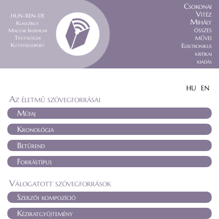
Csokonai
Vitéz
HUN–REN–DE
Mihály
Klasszikus
összes
Magyar Irodalmi
művei
Textológiai
Kutatócsoport
Elektronikus
kritikai
kiadás
HU
EN
Az életmű szövegforrásai
Műfaj
Kronológia
Betűrend
Forrástípus
Válogatott szövegforrások
Szerzői kompozíció
Kéziratgyűjtemény