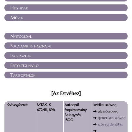
Helynevek
Művek
Nyitóoldal
Fogalmak és használat
Impresszum
Feltöltési napló
Társportálok
[Az Estvéhez]
Szövegforrás
MTAK. K
Autográf
kritikai szöveg
672/III., 89b.
fogalmazvány.
olvasószöveg
Bejegyzés.
genetikus szöveg
1800
szövegidentitás