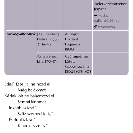
keletkezéstörténeti
jegyzet
kotta,
dallamtörténet
hivatkozás
Szövegváltozatok
[Az Estvéhez]
Autográf
DebrK. R 556.
tisztázat.
2., 3a–4b.
Fogásrész.
1800
Az Estvéhez
Gyűjteményes
Lilla, 170–173.
kötet.
Csoportos.
Lilla
1802-1803/1805
Édes
*
Este! jaj ne hozd el
Még halálomat,
Kérlek; óh ne balsamozd el
Semmi kinomat.
Inkább áztasd
*
Szűz szemed te is,
*
És dupláztasd
*
Kinom’ ezzel is.
*