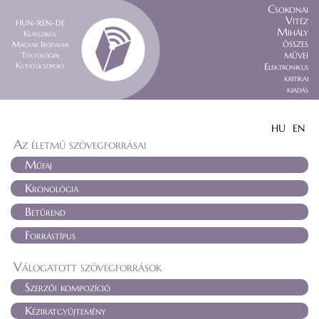
Csokonai
Vitéz
HUN–REN–DE
Mihály
Klasszikus
összes
Magyar Irodalmi
művei
Textológiai
Kutatócsoport
Elektronikus
kritikai
kiadás
HU
EN
Az életmű szövegforrásai
Műfaj
Kronológia
Betűrend
Forrástípus
Válogatott szövegforrások
Szerzői kompozíció
Kéziratgyűjtemény