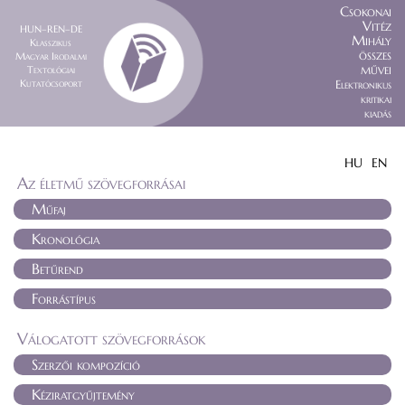
Csokonai
Vitéz
HUN–REN–DE
Mihály
Klasszikus
összes
Magyar Irodalmi
művei
Textológiai
Kutatócsoport
Elektronikus
kritikai
kiadás
HU
EN
Az életmű szövegforrásai
Műfaj
Kronológia
Betűrend
Forrástípus
Válogatott szövegforrások
Szerzői kompozíció
Kéziratgyűjtemény