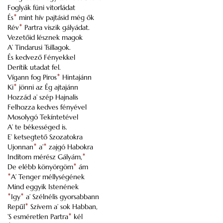
Foglyák fúni vitorládat
És
*
mint hív pajtásid még ők
Rév
*
Partra viszik gályádat.
Vezetőid lésznek magok
A’ Tindarusi Tsillagok.
És kedvező Fényekkel
Derítik utadat fel.
Vígann fog Piros
*
Hintajánn
Ki
*
jönni az Ég ajtajánn
Hozzád a’ szép Hajnalis
Felhozza kedves fényével
Mosolygó Tekíntetével
A’ te békességed is.
E’ ketsegtető Szozatokra
Ujonnan
*
a’
*
zajgó Habokra
Indítom mérész Gályám,
*
De elébb könyörgöm
*
ám
*
A’ Tenger méllységének
Mind eggyik Istenének
*
Igy
*
a’ Szélnélis gyorsabbann
Repűl
*
Szívem a’ sok Habban,
’S esméretlen Partra
*
kél