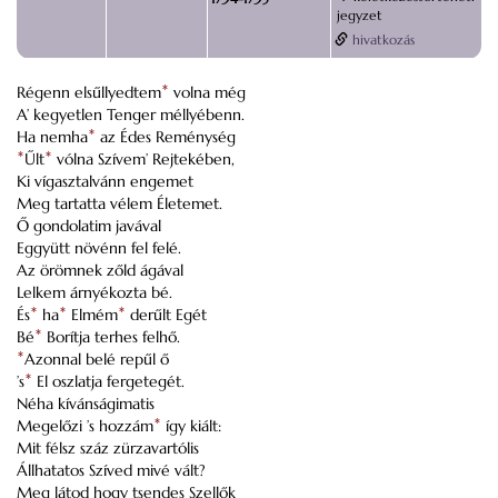
jegyzet
hivatkozás
Régenn elsűllyedtem
*
volna még
A’ kegyetlen Tenger méllyébenn.
Ha nemha
*
az Édes Reménység
*
Űlt
*
vólna Szívem’ Rejtekében,
Ki vígasztalvánn engemet
Meg tartatta vélem Életemet.
Ő gondolatim javával
Eggyütt növénn fel felé.
Az örömnek zőld ágával
Lelkem árnyékozta bé.
És
*
ha
*
Elmém
*
derűlt Egét
Bé
*
Borítja terhes felhő.
*
Azonnal belé repűl ő
’s
*
El oszlatja fergetegét.
Néha kívánságimatis
Megelőzi ’s hozzám
*
így kiált:
Mit félsz száz zürzavartólis
Állhatatos Szíved mivé vált?
Meg látod hogy tsendes Szellők