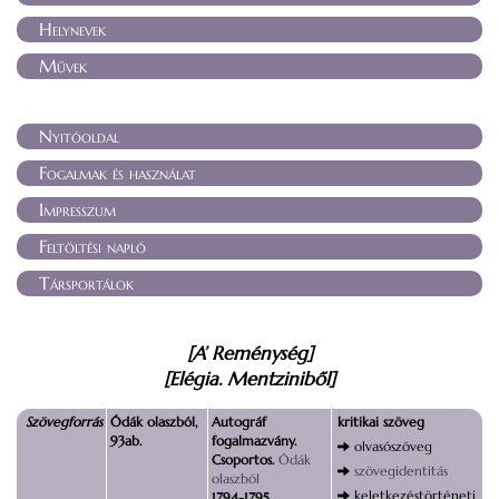
Helynevek
Művek
Nyitóoldal
Fogalmak és használat
Impresszum
Feltöltési napló
Társportálok
[A’ Reménység]
[Elégia. Mentziniből]
Szövegforrás
Ódák olaszból,
Autográf
kritikai szöveg
93ab.
fogalmazvány.
olvasószöveg
Csoportos.
Ódák
szövegidentitás
olaszból
keletkezéstörténeti
1794-1795