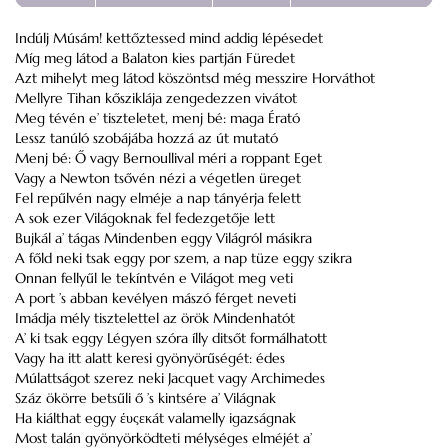
Indúlj
Músám
! kettőztessed mind addig lépésedet
Míg meg látod a Balaton kies partján
Füredet
Azt mihelyt meg látod köszöntsd még messzire
Horváthot
Mellyre
Tihan
kősziklája zengedezzen
vivátot
Meg tévén e’ tiszteletet, menj bé: maga
Érató
Lessz tanúló szobájába hozzá az út mutató
Menj bé: Ő vagy
Bernoullival
méri a roppant Eget
Vagy a
Newton
tsővén nézi a végetlen üreget
Fel repűlvén nagy elméje a nap tányérja felett
A sok ezer Világoknak fel fedezgetője lett
Bujkál a’ tágas Mindenben eggy Világról másikra
A főld neki tsak eggy por szem, a nap tüze eggy szikra
Onnan fellyűl le tekíntvén e Világot meg veti
A port ’s abban kevélyen mászó férget neveti
Imádja mély tisztelettel az örök Mindenhatót
A’ ki tsak eggy Légyen szóra ílly ditsőt formálhatott
Vagy ha itt alatt keresi gyönyörűségét: édes
Múlattságot szerez neki Jacquet vagy
Archimedes
Száz ökörre betsűli ő ’s kintsére a’ Világnak
Ha kiálthat eggy έυςεκát valamelly igazságnak
Most talán gyönyörködteti mélységes elméjét a’