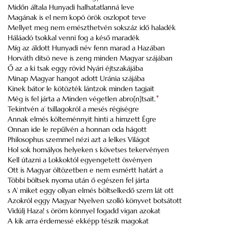
Midőn általa
Hunyadi
halhatatlanná leve
Magának is el nem kopó örök oszlopot teve
Mellyet meg nem emészthetvén sokszáz idő haladék
Háláadó tsokkal venni fog a késő maradék
Míg az áldott Hunyadi név fenn marad a Hazában
Horváth
ditsö neve is zeng minden Magyar szájában
Ő az a ki tsak eggy rövid Nyári éjtszakájába
Minap Magyar hangot adott
Uránia
szájába
Kinek bátor le kötözték lántzok minden tagjait
Még is fel járta a Minden végetlen abro[n]tsait.
*
Tekintvén a’ tsillagokról a mesés régiségre
Annak elmés költeménnyit hinti a himzett Égre
Onnan ide le repűlvén a honnan oda hágott
Philosophus szemmel nézi azt a lelkes Világot
Hol sok homályos helyeken s követses tekervényen
Kell útazni a
Lokkoktól
egyengetett ösvényen
Ott is Magyar öltözetben e nem esmértt határt a
Többi böltsek nyoma után ő egészen fel járta
s A’ miket eggy ollyan elmés böltselkedő szem lát ott
Azokról eggy Magyar Nyelven szolló könyvet botsátott
Vidúlj Haza! s öröm könnyel fogadd vigan azokat
A kik arra érdemessé ekképp tészik magokat