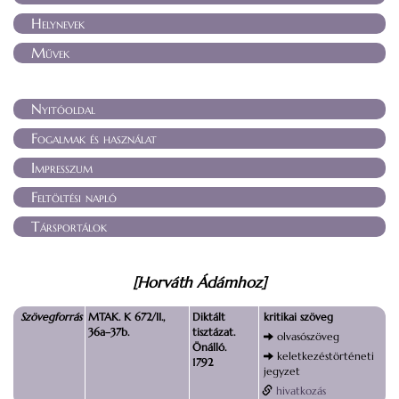
Helynevek
Művek
Nyitóoldal
Fogalmak és használat
Impresszum
Feltöltési napló
Társportálok
[Horváth Ádámhoz]
Szövegforrás
MTAK. K 672/II.,
Diktált
kritikai szöveg
36a–37b.
tisztázat.
olvasószöveg
Önálló.
keletkezéstörténeti
1792
jegyzet
hivatkozás