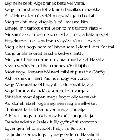
Leg nehezebb Algebrának betűivel
Viéta
.
Vagy ha most nem tettzik neki társalkodni azokkal
A’ Léleknek természetét magyarázgatja
Lockal
.
Meg tekínti meg vi’sgálja ’s itéli messze látó
Elméje, mit tartott erről
Leibnitz
mit tartott
Plátó
–
Mu’sám
! ekkor meg ne szollítsd állj meg a háta megett
Figyelmesen de tsendesen vígyázz rá mit feszeget
Meg lehet hogy nem múlatván sem
Eylerrel
sem
Kanttal
Csalja unalmas óráit azzal a kedves lanttal
Mellynek hangja esméretes már mind a két Hazába
Vissza verődvén a
Tihan
mohos kősziklájába
Most vagy
Homerusból
nézi miként pusztít a Görög
Akhillesnek
a Fíáért
Priamus
hogy könyörög
Vagy
Márónál
az el hagyott
Dídó
sorsát fájlalja
Vagy
Turnussal
a halálos seregeket nyargalja
Söt talán most éppen maga írogat olly verseket
Az időnek atzél Foga meg nem rág a mellyeket
Thaliának
kebelében űlvén magát múlatja
A
Füredi
hegy tetőkben az
Ekhót
hangoztatja
Tsendesedvén a Szelek is ílly gyönyörű szózaton
Egyengeti fel tornyozott habjait a Balaton
Te pedig szemes légy ílly nagy érdemű Hazafinál