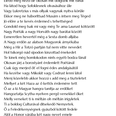
Elébb meg nézd de okosan mit dolgozik mit tsinál
Ha látod hogy
Sofoklesnek
olvasásához űle
Vagy
Lukretzius
s más ollyak vagynak nyitva körűle
Ekkor meg ne háboríttsad
Musám
s intsen meg Téged
Jó előre a te kevés érdemed s tehettséged
Gondold meg tsak mi vagy még Te ama
Laurust
kötözött
Nagy Poéták a nagy
Horváth
nagy barátai között
Esmeretlen hevertél még a Sexta domb alljába
A Nagy erdőn az alatson Mogyorok árnyékába
Még a Hír a Totzó partján tul nem vitte nevedet
Hol tsikorgó nád sípodon kinzottad énekedet
Te kinek még homlokodon nints egyéb bodza fánál
Okosan járj a borostyánt érdemlett Poëtánál
Csak úgy merjed őt’ el fogni édes andalgásától
Ha kezébe vagy Mikolát vagy Codrust lenni látol
Menj közelebb akkor hozzá s add meg a tiszteletet
Mellyet a két Haza az ő kettős érdemére tett
Ő az a ki Magyar hangra tanítja az erdőket
Hangoztatja
Scytha
nyelven pergő versekkel őket
Melly verseket ti is méltán oh méltán irígyletek
Ti a boldog Culturával ditsekedő Nemzetek.
Ő a Feledékenységnek gyászból kötött fedele
Alól a
Honor
várába két nagy nevet emele