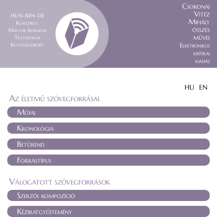
Csokonai
Vitéz
HUN–REN–DE
Mihály
Klasszikus
összes
Magyar Irodalmi
művei
Textológiai
Kutatócsoport
Elektronikus
kritikai
kiadás
HU
EN
Az életmű szövegforrásai
Műfaj
Kronológia
Betűrend
Forrástípus
Válogatott szövegforrások
Szerzői kompozíció
Kéziratgyűjtemény