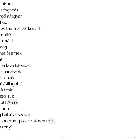
fnishoz
es fogadás
ergő Magyar
zhoz
és Laura a’ fák között
zépítő
e innánk
bság
lmes Szemek
at
kba lakó Istenség
es panaszok
ól kínzó
’ Csillagok.
*
íztatás
ztő Tűz
vott
Ámor
enetel
ng bútsúzó szavai
ii oderunt praeceptorem
etc.
sszony
*