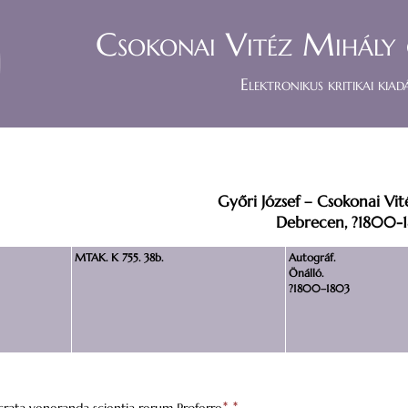
Csokonai Vitéz Mihály 
Elektronikus kritikai kiad
Győri József – Csokonai Vi
Debrecen, ?1800-1
MTAK. K 755. 38b.
Autográf.
Önálló.
?1800–1803
*
*