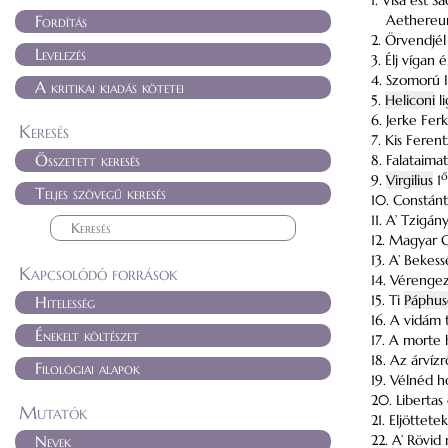
1. Visa est 
Fordítás
Aethereum 
2. Örvendjé
Levelezés
3. Élj vígan
4. Szomorú 
A kritikai kiadás kötetei
5.
Heliconi
li
6. Jerke Fer
Keresés
7. Kis Feren
Összetett keresés
8. Falataima
ő
9.
Virgilius
1
Teljes szövegű keresés
10. Constánt
11. A’ Tzigán
12. Magyar G
13. A’ Bekes
Kapcsolódó források
14. Vérenge
15. Ti
Páphu
Hitelesség
16. A vidám
Énekelt költészet
17. A morte
18. Az árvízr
Filológiai alapok
19. Vélnéd h
20. Liberta
Mutatók
21. Eljöttet
Nevek
22. A’ Rövid 