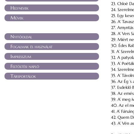
23. Chloë Da
Helynevek
24. Szerelm
25. Egy kes
Művek
26. A’ Tavas
27. Amyntás 
28. A’ Vers S
Nyitóoldal
29. Miért n
30. Édes Ra
Fogalmak és használat
31. A’ Szere
Impresszum
32. A patyol
33. A’ Poëtá
Feltöltési napló
34. Szerelm
35. A’ Távolr
Társportálok
36. Az Ég ’s a
37. Esdeklő B
38. Az emés
39. A’ meg i
40. Az el m
41. A’ Fársá
42. Quem D
43. A’ Vén a