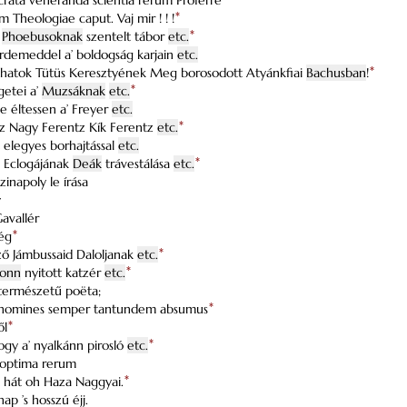
Sacrata veneranda scientia rerum Proferre
Theologiae caput. Vaj mir ! ! !
*
l
Phoebusoknak
szentelt tábor
etc.
*
 érdemeddel a’ boldogság karjain
etc.
Ihatok Tütüs Keresztyének Meg borosodott Atyánkfiai
Bachusban
!
*
getei a’
Muzsáknak
etc.
*
ke éltessen a’ Freyer
etc.
tz Nagy Ferentz Kík Ferentz
etc.
*
t elegyes borhajtással
etc.
Eclogájának
Deák
trávestálása
etc.
*
zinapoly le írása
y
avallér
ség
*
ző Jámbussaid Daloljanak
etc.
*
sonn
nyitott katzér
etc.
*
 természetű poëta;
 homines semper tantundem absumus
*
ől
*
ogy a’ nyalkánn pirosló
etc.
*
s optima rerum
ek hát oh Haza Naggyai.
*
nap ’s hosszú éjj.