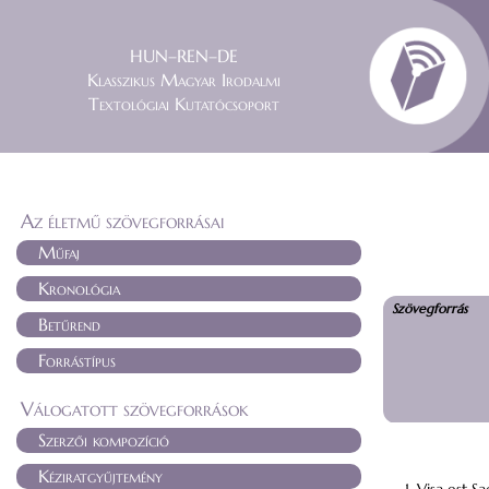
HUN–REN–DE
Klasszikus Magyar Irodalmi
Textológiai Kutatócsoport
Az életmű szövegforrásai
Műfaj
Kronológia
Szövegforrás
Betűrend
Forrástípus
Válogatott szövegforrások
Szerzői kompozíció
Kéziratgyűjtemény