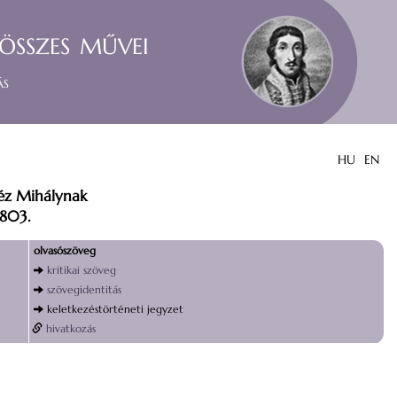
összes művei
ás
HU
EN
téz Mihálynak
803.
olvasószöveg
kritikai szöveg
szövegidentitás
keletkezéstörténeti jegyzet
hivatkozás