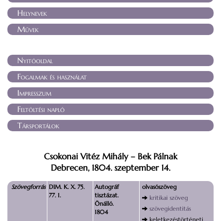
Helynevek
Művek
Nyitóoldal
Fogalmak és használat
Impresszum
Feltöltési napló
Társportálok
Csokonai Vitéz Mihály – Bek Pálnak
Debrecen, 1804. szeptember 14.
Szövegforrás
DIM. K. X. 75.
Autográf
olvasószöveg
77. 1.
tisztázat.
kritikai szöveg
Önálló.
szövegidentitás
1804
keletkezéstörténeti