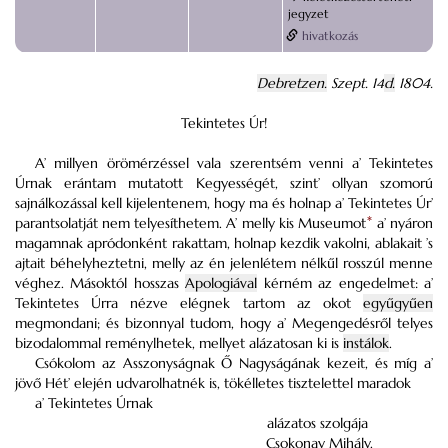
jegyzet
hivatkozás
Debretzen.
Szept. 14
d.
1804.
Tekintetes Úr!
A’ millyen örömérzéssel vala szerentsém venni a’ Tekintetes
Úrnak erántam mutatott Kegyességét, szint’ ollyan szomorú
sajnálkozással kell kijelentenem, hogy ma és holnap a’ Tekintetes Úr’
parantsolatját nem telyesíthetem.
A’ melly kis Museumot
*
a’ nyáron
magamnak apródonként rakattam, holnap kezdik vakolni, ablakait ’s
ajtait béhelyheztetni, melly az én jelenlétem nélkűl rosszúl menne
véghez. Másoktól hosszas
Apologiával
kérném az engedelmet: a’
Tekintetes Úrra nézve elégnek tartom az okot
egyűgyűen
megmondani; és bizonnyal tudom, hogy a’ Megengedésről telyes
bizodalommal reménylhetek, mellyet alázatosan ki is
instálok
.
Csókolom az Asszonyságnak Ő Nagyságának kezeit, és míg a’
jövő Hét’ elején udvarolhatnék is, tökélletes tisztelettel maradok
a’ Tekintetes Úrnak
alázatos szolgája
Csokonay Mihály.