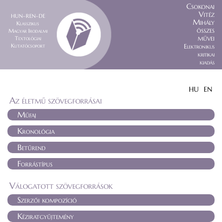
Csokonai
Vitéz
HUN–REN–DE
Mihály
Klasszikus
összes
Magyar Irodalmi
művei
Textológiai
Kutatócsoport
Elektronikus
kritikai
kiadás
HU
EN
Az életmű szövegforrásai
Műfaj
Kronológia
Betűrend
Forrástípus
Válogatott szövegforrások
Szerzői kompozíció
Kéziratgyűjtemény