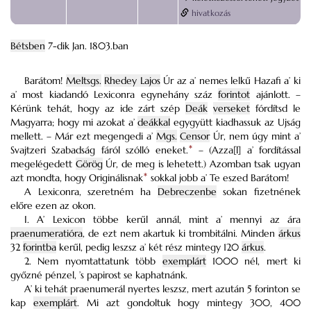
hivatkozás
Bétsben
7-dik Jan. 1803.ban
Barátom!
Meltsgs.
Rhedey Lajos
Úr az a’ nemes lelkű Hazafi a’ ki
a’ most kiadandó Lexiconra egynehány száz
forintot
ajánlott. –
Kérünk tehát, hogy az ide zárt szép
Deák
verseket
fórdítsd le
Magyarra; hogy mi azokat a’
deákkal
egygyütt kiadhassuk az Ujság
mellett. –
Már ezt megengedi a’
Mgs.
Censor
Úr, nem úgy mint a’
Svajtzeri Szabadság fáról szólló eneket.
*
– (Azza[l] a’ fordítással
megelégedett
Görög
Úr, de meg is lehetett.) Azomban tsak ugyan
azt mondta, hogy Originálisnak
*
sokkal jobb a’ Te eszed Barátom!
A Lexiconra, szeretném ha
Debreczenbe
sokan fizetnének
előre ezen az okon.
I. A’ Lexicon többe kerűl annál, mint a’ mennyi az ára
praenumeratióra
, de ezt nem akartuk ki trombitálni. Minden
árkus
32
forintba
kerűl, pedig leszsz a’ két rész mintegy 120
árkus
.
2. Nem nyomtattatunk több
exemplárt
1000 nél, mert ki
győzné pénzel, ’s papirost se kaphatnánk.
A’ ki tehát praenumerál nyertes leszsz, mert azután 5 forinton se
kap
exemplárt
. Mi azt gondoltuk hogy mintegy 300, 400