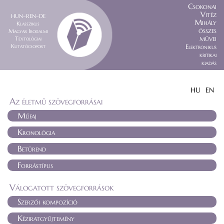
Csokonai
Vitéz
HUN–REN–DE
Mihály
Klasszikus
összes
Magyar Irodalmi
művei
Textológiai
Kutatócsoport
Elektronikus
kritikai
kiadás
HU
EN
Az életmű szövegforrásai
Műfaj
Kronológia
Betűrend
Forrástípus
Válogatott szövegforrások
Szerzői kompozíció
Kéziratgyűjtemény