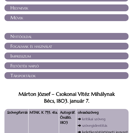
Helynevek
Művek
Nyitóoldal
Fogalmak és használat
Impresszum
Feltöltési napló
Társportálok
Márton József – Csokonai Vitéz Mihálynak
Bécs, 1803. január 7.
Szövegforrás
MTAK. K 755. 41a.
Autográf.
olvasószöveg
Önálló.
kritikai szöveg
1803
szövegidentitás
keletkezéstörténeti jegyzet