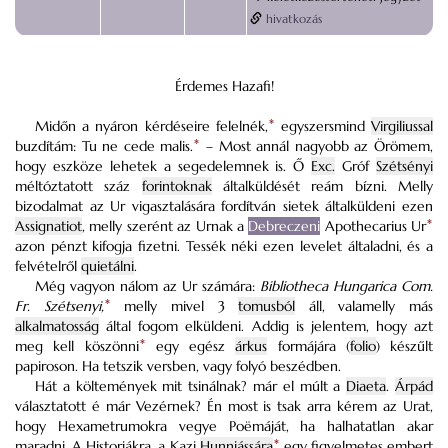
hivatkozás
Érdemes Hazafi!
Midőn a nyáron kérdéseire felelnék,
*
egyszersmind
Virgiliussal
buzdítám:
Tu ne cede malis.
*
– Most annál nagyobb az Örömem,
hogy eszköze lehetek a segedelemnek is. Ő
Exc.
Gróf
Szétsényi
méltóztatott száz
forintoknak
általküldését reám bízni. Melly
bizodalmat az Ur vigasztalására fordítván sietek általküldeni ezen
Assignatiot
, melly szerént az Urnak a
Debreczeni
Apothecarius Ur
*
azon pénzt kifogja fizetni. Tessék néki ezen levelet általadni, és a
felvételről
quietálni
.
Még vagyon nálom az Ur számára:
Bibliotheca Hungarica Com.
Fr. Szétsenyi,
*
melly mivel 3
tomusból
áll, valamelly más
alkalmatosság
által fogom elküldeni. Addig is jelentem, hogy azt
meg kell köszönni
*
egy egész
árkus
formájára (
folio
) készűlt
papiroson. Ha tetszik versben, vagy folyó beszédben.
Hát a költemények mit tsinálnak? már el múlt a
Diaeta
.
Árpád
választatott é már Vezérnek? Én most is tsak arra kérem az Urat,
hogy Hexametrumokra vegye Poëmáját, ha halhatatlan akar
maradni. A Historiákra, a Kazi
Hunniássára
*
egy figyelmetes embert