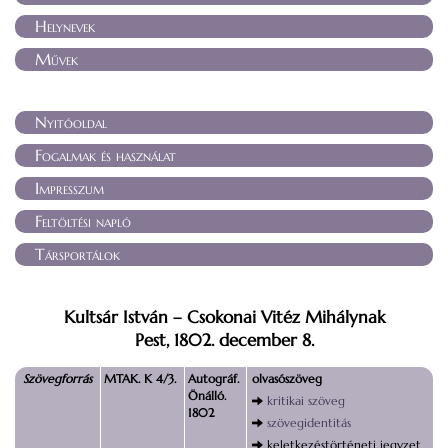
Helynevek
Művek
Nyitóoldal
Fogalmak és használat
Impresszum
Feltöltési napló
Társportálok
Kultsár István – Csokonai Vitéz Mihálynak
Pest, 1802. december 8.
Szövegforrás
MTAK. K 4/3.
Autográf.
olvasószöveg
Önálló.
kritikai szöveg
1802
szövegidentitás
keletkezéstörténeti jegyzet