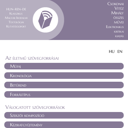
Csokonai
Vitéz
HUN–REN–DE
Mihály
Klasszikus
összes
Magyar Irodalmi
művei
Textológiai
Kutatócsoport
Elektronikus
kritikai
kiadás
HU
EN
Az életmű szövegforrásai
Műfaj
Kronológia
Betűrend
Forrástípus
Válogatott szövegforrások
Szerzői kompozíció
Kéziratgyűjtemény