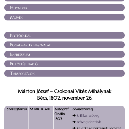
Helynevek
Művek
Nyitóoldal
Fogalmak és használat
Impresszum
Feltöltési napló
Társportálok
Márton József – Csokonai Vitéz Mihálynak
Bécs, 1802. november 26.
Szövegforrás
MTAK. K 4/11.
Autográf.
olvasószöveg
Önálló.
kritikai szöveg
1802
szövegidentitás
keletkezéstörténeti jegyzet