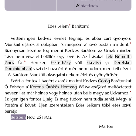
hivatkozás
Édes Lelém
*
Barátom!
Vettem igen kedves levelét tegnap, és abba zárt gyönyörű
Munkáit eljárok a’ dologban, ’s megirom a’ jövő postán mindent.
*
Bizonyosan kezébe fog menni Kedves Barátom az Urnak minden
írása, nem vész el belőllök egy levél is. Az Írásokat
Tek:
Némethi
János
Úr,
*
Herczeg
Eszterházy
vólt
Fiscalisa
(a’
Deretskei
Dominiumban
) viszi de haza ért é még nem tudom, meg kell nézni.
– A’ Barátom Munkáit olvasgatni nekem élet és gyönyörűség!
Ezért a’ fontos Ujsagért akarék ma írni Kedves
Görög
Barátunkat
Ö Felsége a’
Korona Örökös Herczeg
Fő Nevelőjévé
meltóztatott
nevezni, és már holnap vagy holnap után bé is megy az Udvarhoz.
*
Ez igen igen fontos Ujság. És még tudom nem tudja senki. Megy a’
Postára a’ követ. Éljen szerentsésen Édes Lelkem tökélletes szívü
barátja
Bétsben
Nov. 26 1802.
Márton