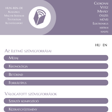
Csokonai
Vitéz
HUN–REN–DE
Mihály
Klasszikus
összes
Magyar Irodalmi
művei
Textológiai
Kutatócsoport
Elektronikus
kritikai
kiadás
HU
EN
Az életmű szövegforrásai
Műfaj
Kronológia
Betűrend
Forrástípus
Válogatott szövegforrások
Szerzői kompozíció
Kéziratgyűjtemény