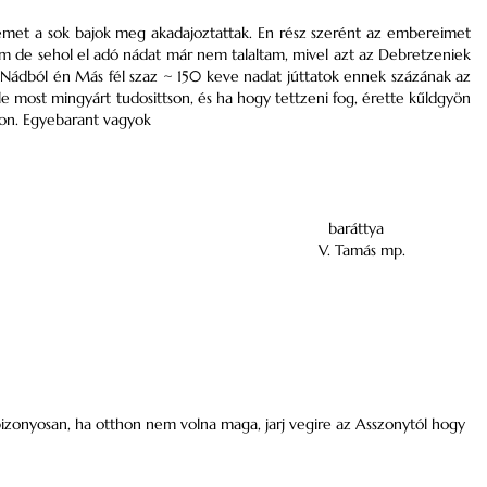
emet a sok bajok meg akadajoztattak. En rész szerént az embereimet
am de sehol el adó nádat már nem talaltam, mivel azt az
Debretzeniek
 Nádból én Más fél szaz ~ 150 keve nadat júttatok ennek százának az
e most mingyárt tudosittson, és ha hogy tettzeni fog, érette kűldgyön
tson. Egyebarant vagyok
baráttya
V. Tamás
mp.
bizonyosan, ha otthon nem volna maga, jarj vegire az Asszonytól hogy