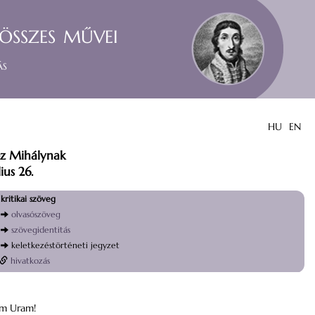
összes művei
ás
HU
EN
éz Mihálynak
ius 26.
kritikai szöveg
olvasószöveg
szövegidentitás
keletkezéstörténeti jegyzet
hivatkozás
om Uram!