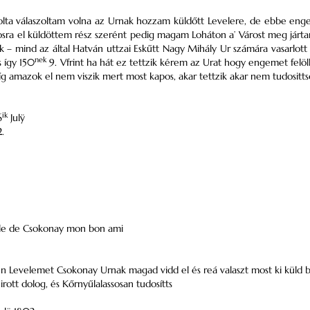
 olta válaszoltam volna az Urnak hozzam küldőtt Levelere, de ebbe eng
osra el küldöttem rész szerént pedig magam Loháton a’ Várost meg járt
k – mind az által Hatván uttzai Eskűtt
Nagy Mihály
Ur számára vasarlott
nek
 így 150
9.
Vfrint
ha hát ez tettzik kérem az Urat hogy engemet felöll
míg amazok el nem viszik mert most kapos, akar tettzik akar nem tudosit
ik
6
Julÿ
.
le de Csokonay mon bon ami
en Levelemet Csokonay Urnak magad vidd el és reá valaszt most ki küld 
 irott dolog, és Kőrnyűlalassosan tudosítts