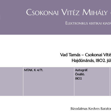
Csokonai Vitéz Mihály 
Elektronikus kritikai kiad
Vad Tamás – Csokonai Vit
Hajdúnánás, 1802. júl
MTAK. K 4/71.
Autográf.
Önálló.
1802
Bízodalmas Kedves Barat