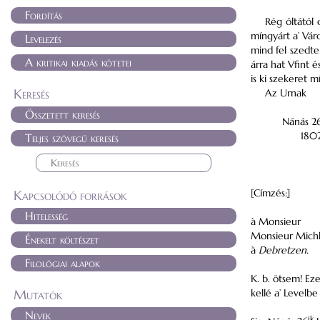
Fordítás
Rég óltától
míngyárt a’ Vár
Levelezés
mind fel szedte
A kritikai kiadás kötetei
árra hat
Vfint
és
is ki szekeret 
Keresés
Az Urnak
Összetett keresés
Nánás
2
1802
Teljes szövegű keresés
[Címzés:]
Kapcsolódó források
Hitelesség
à Monsieur
Monsieur Mich
Énekelt költészet
à
Debretzen
.
Filológiai alapok
K. b. ötsem! Ez
Mutatók
kellé a’ Levelbe
Nevek
ik