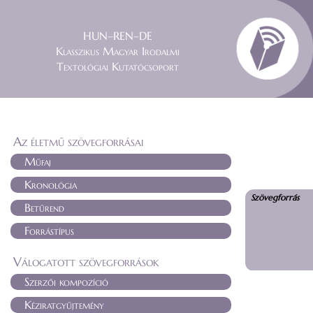
HUN–REN–DE
Klasszikus Magyar Irodalmi
Textológiai Kutatócsoport
Az életmű szövegforrásai
Műfaj
Kronológia
Szövegforrás
Betűrend
Forrástípus
Válogatott szövegforrások
Szerzői kompozíció
Kéziratgyűjtemény