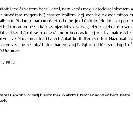
tott Levelét vettem becsüllettel, nem kevés meg illetödéssel olvastam az
zer probáltam magam is 3 szor az Istállom, egj szer leg elöször midön 
stallomat. 21 darab marham éget oda melljek közöt jó féle két paripam 
kbül todom nehéz a kárt szenjvedni s keserves, elégé igjekeztem szolgá
fát a Tisza hátrul, sem deszkát nem hordonak ugj mint annak elötte 
i volt, az Nadammal
Igari
Parochiánkat kerítettem s otholi Hazunkat a 
 azért azal nem szolgálhatok; hanem vagj 12
Pgfor.
küldök ezen
Expttus
*
Jó Uramnak
uly
1802
tes Csokonai Mihálj bizodalmas Jó akaró Uramnak adassék becsüllettel.
sab.