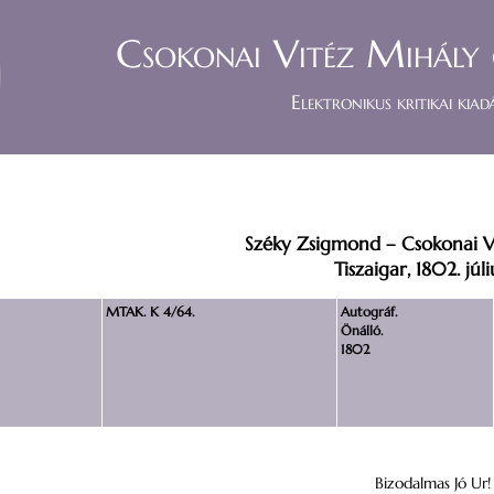
Csokonai Vitéz Mihály 
Elektronikus kritikai kiad
Széky Zsigmond – Csokonai V
Tiszaigar, 1802. júli
MTAK. K 4/64.
Autográf.
Önálló.
1802
Bizodalmas Jó Ur!