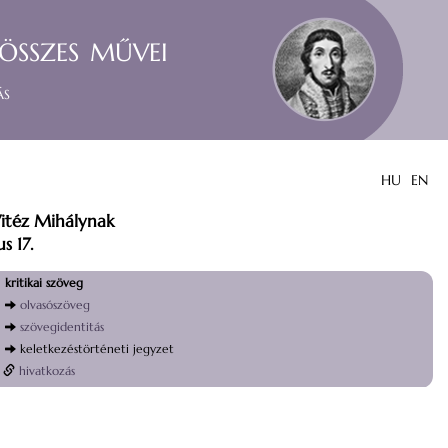
összes művei
ás
HU
EN
itéz Mihálynak
us 17.
kritikai szöveg
olvasószöveg
szövegidentitás
keletkezéstörténeti jegyzet
hivatkozás