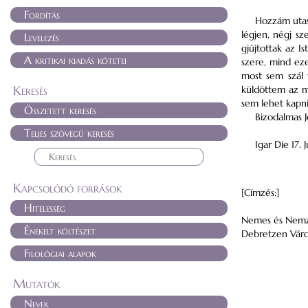
Fordítás
Hozzám utasi
légjen, négj s
Levelezés
gjújtottak az I
A kritikai kiadás kötetei
szere, mind eze
most sem szál 
Keresés
küldöttem az m
sem lehet kapni
Összetett keresés
Bizodalmas 
Teljes szövegű keresés
Igar
Die 17.
J
Kapcsolódó források
[Címzés:]
Hitelesség
Nemes és Nemze
Énekelt költészet
Debretzen
Váro
Filológiai alapok
Mutatók
Nevek