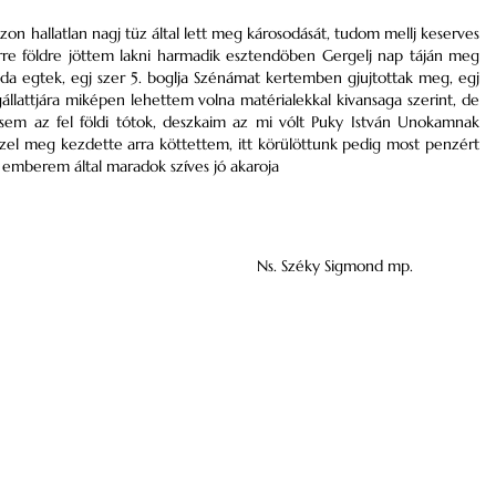
on hallatlan nagj tüz által lett meg károsodását, tudom mellj keserves
erre földre jöttem lakni harmadik esztendöben Gergelj nap táján meg
oda egtek, egj szer 5. boglja Szénámat kertemben gjujtottak meg, egj
llattjára miképen lehettem volna matérialekkal kivansaga szerint, de
sem az fel földi
tótok
, deszkaim az mi vólt
Puky István
Unokamnak
szel meg kezdette arra köttettem, itt körülöttunk pedig most penzért
emberem által maradok szíves jó akaroja
Ns.
Széky Sigmond
mp.