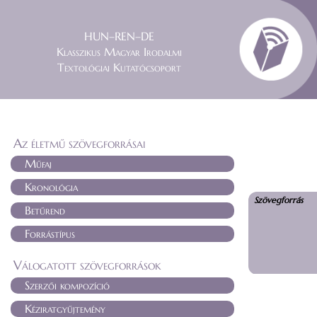
HUN–REN–DE
Klasszikus Magyar Irodalmi
Textológiai Kutatócsoport
Az életmű szövegforrásai
Műfaj
Kronológia
Szövegforrás
Betűrend
Forrástípus
Válogatott szövegforrások
Szerzői kompozíció
Kéziratgyűjtemény