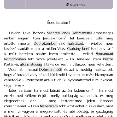
hivatkozás
Édes Barátom!
Hajdani Levél hozonk
Szentesi János
Debretzenyi
emberséges
ember éngem itten Jerusalemben
*
fel keresvén, tölle meg
ertettem mostani
Debretzenben
való
mulatásod
. – – Mellyen nem
kevéssé csudálkoztam, a’ midön Vitéz
Csohány Josef
Hadnagy Úr,
*
a’ múlt heteken nállám lévén emlitette – vélled
Romanhaft
Komáromban
lett öszve jövetelétt. – Én Tenéked irtam
Pestre
Postán-is,
alkalmatosság
által-is de semmi válaszod nem vehettem.
– Most már irhatnál
Debretzenből
, és azt-is meddig mulatsz ott,
hogy a’ hozzád vagy néked küldendö Levelem, és mást bizonyosan
veheted-é – Szeretném azt-is tudni ki nyomtattattad é munkaidat,
vagy nem? –
Édes Barátom ha most látnád az én Judeumom
*
– ha most
erezhetned véllem édjütt, melly boldogság szabadnak, és meg
elégedetnek lenni – meg kettöztetnéd jelen léteddel
szerencsémet. – Ezen
füszerszám
több eröt adhat a’ kevéshez, mint
a’ mennyi vagyon a’ megszoritott, és rabi bövség, és gazdagság
birásában. – Közelget azomba az az Ora-is, mellyben az eletnek-is