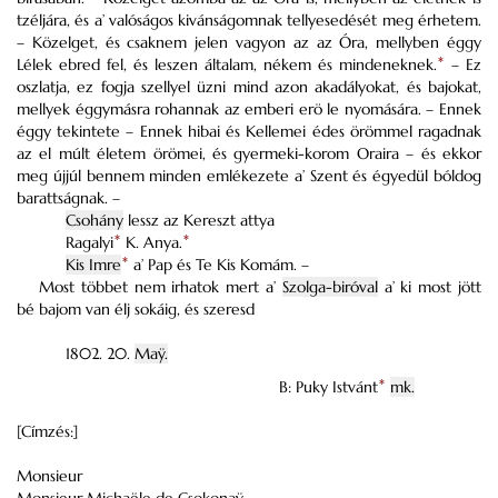
tzéljára, és a’ valóságos kivánságomnak tellyesedését meg érhetem.
– Közelget, és csaknem jelen vagyon az az Óra, mellyben éggy
Lélek ebred fel, és leszen általam, nékem és mindeneknek.
*
– Ez
oszlatja, ez fogja szellyel üzni mind azon akadályokat, és bajokat,
mellyek éggymásra rohannak az emberi erö le nyomására. – Ennek
éggy tekintete – Ennek hibai és Kellemei édes örömmel ragadnak
az el múlt életem örömei, és gyermeki-korom Oraira – és ekkor
meg újjúl bennem minden emlékezete a’ Szent és égyedül bóldog
barattságnak. –
Csohány
lessz az Kereszt attya
Ragalyi
*
K. Anya.
*
Kis Imre
*
a’ Pap és Te Kis Komám. –
Most többet nem irhatok mert a’
Szolga-biróval
a’ ki most jött
bé bajom van élj sokáig, és szeresd
1802. 20.
Maÿ.
B: Puky Istvánt
*
mk.
[Címzés:]
Monsieur