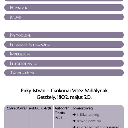
Helynevek
Művek
Nyitóoldal
Fogalmak és használat
Impresszum
Feltöltési napló
Társportálok
Puky István – Csokonai Vitéz Mihálynak
Gesztely, 1802. május 20.
Szövegforrás
MTAK. K 4/38.
Autográf.
olvasószöveg
Önálló.
kritikai szöveg
1802
szövegidentitás
keletkezéstörténeti jegyzet