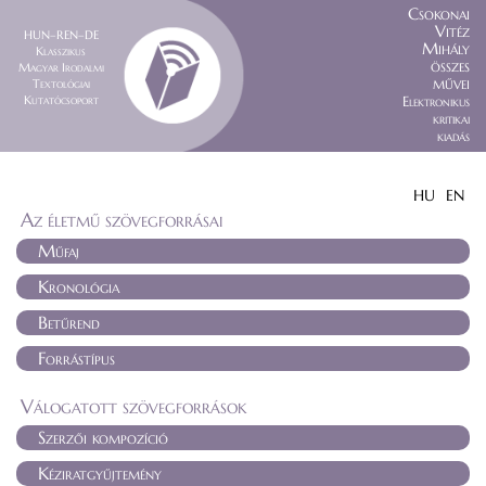
Csokonai
Vitéz
HUN–REN–DE
Mihály
Klasszikus
összes
Magyar Irodalmi
művei
Textológiai
Kutatócsoport
Elektronikus
kritikai
kiadás
HU
EN
Az életmű szövegforrásai
Műfaj
Kronológia
Betűrend
Forrástípus
Válogatott szövegforrások
Szerzői kompozíció
Kéziratgyűjtemény