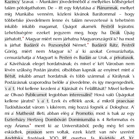
Kazincy’
Szavai. – Munkáim’ jövedelméből a’ mellyékes kőltségeket
talám pótolgathatom.
De – itt egy folytatása a’
Plánumnak,
mellyet
míg Munkába venném, közleni kívánok Barátommal – hogy
többetske jövedelmem lenne és talám nevezetessé is tehetném
inkább inkább magamat, Újságot akarnék
Pestről
lejáratni.
Lehetősségére ezeket jegyzem meg, hogy ha
Deák
Újság
járhatott,
*
Magyar miért nem járhatna Magyarországról is? ha most
is járhat
Budáról
és
Pozsonyból
Német,
*
Budáról
Rátz,
Pestről
Görög, miért nem Magyar is? a’ ki azokat Censurázhatja,
censurázhatja a’ Magyart is:
Pesten
és
Budán
az Urak, a’
privatusok
,
a’ Kávéházak eleget hordatnának; és mivel e’ két Városban nem
lévén szűkség Postán járatni, oltsóbban kapnák az enyímet mint a’
Bétsit,
inkább amazt hordatnák és több számmal: a’ Királynak ’s
Postázásnak szaporodna belőle a’ jövedelme, és így megengednék,
’s a’ t.
Hol kellene kezdeni a’ Kijárását és Felállítását? Mivel kellene
az Olvasó
Publicumot
legjobban
interessálni?
Hová való Újságokat
kellene járatni?
’s a’ t.
Ezek és effélék azok, a’ mikről
praecisae
Tudósításodat várom ’s kikérem, míg hozzá fognék a’ Dologhoz.
A’
mi a’
Mathesist
illeti, abban elég a’
Promotio,
most is tsak az egy
Eszterházy Hertzeg
Dombóvári
Dominiumába
is 4 Reformatus és
egy Árianus
*
ment ki az Universitásból, pedig még fel sem
esküdtek,
praxison
sem voltak, ezek köztt van név szerént
Andritska,
fizetések 300
Rf.
gyertya, fa,
Kvártély,
45
Xr.