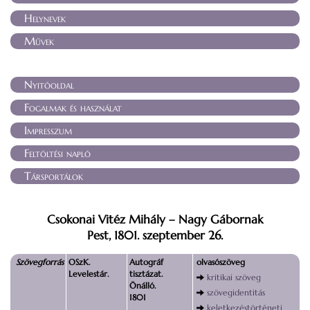
Helynevek
Művek
Nyitóoldal
Fogalmak és használat
Impresszum
Feltöltési napló
Társportálok
Csokonai Vitéz Mihály – Nagy Gábornak
Pest, 1801. szeptember 26.
Szövegforrás
OSzK.
Autográf
olvasószöveg
Levelestár.
tisztázat.
kritikai szöveg
Önálló.
szövegidentitás
1801
keletkezéstörténeti