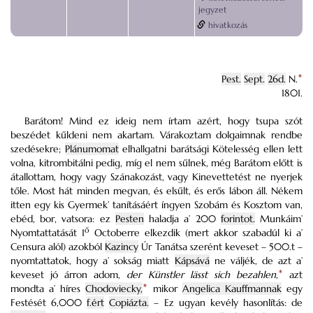
jegyzet
hivatkozás
Pest.
Sept.
26d.
N.
*
1801.
Barátom! Mind ez ideig nem írtam azért, hogy tsupa szót
beszédet kűldeni nem akartam. Várakoztam dolgaimnak rendbe
szedésekre;
Plánumomat
elhallgatni barátsági Kötelesség ellen lett
volna, kitrombitálni pedig, míg el nem sűlnek, még Barátom előtt is
átallottam, hogy vagy Szánakozást, vagy Kinevettetést ne nyerjek
tőle. Most hát minden megvan, és elsűlt, és erős lábon áll.
Nékem
itten egy kis Gyermek’ tanításáért íngyen Szobám és Kosztom van,
ebéd, bor, vatsora: ez
Pesten
haladja a’ 200
forintot.
Munkáim’
ő
Nyomtattatását 1
Octoberre elkezdik (mert akkor szabadúl ki a’
Censura alól) azokból
Kazincy
Úr Tanátsa szerént keveset – 500.t –
nyomtattatok, hogy a’ sokság miatt
Kápsává
ne váljék, de azt a’
keveset jó árron adom,
der Künstler lässt sich bezahlen
,
*
azt
mondta a’ híres
Chodoviecky,
*
mikor
Angelica Kauffmannak
egy
Festését 6,000
f.ért
Copiázta.
– Ez ugyan kevély hasonlítás: de