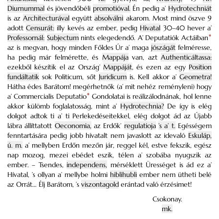
Diurnummal
és jövendőbéli
promotióval.
Én pedig a’
Hydrotechniát
is az
Architecturával
együtt
absolválni
akarom. Most mind öszve 9
adott
Censurát:
illy kevés az ember, pedig
Hivatal
30–40 hever a’
Professornál:
Subjectum
nints elegedendő. A’ Deputatiók Actáiban
*
az is megvan, hogy minden Főldes Úr a’ maga
jószágát
felméresse,
ha pedig már felmérette, és
Mappája
van, azt
Authenticáltassa:
ezekből készítik el az Ország’
Mappáját
, és ezen az egy
Position
fundáltatik
sok Politicum, sőt
Juridicum
is. Kell akkor a’
Geometra!
Hátha édes Barátom! megérhetnők (a’ mit nehéz reményleni) hogy
a’ Commercialis Deputatio
*
Gondolatai is reálizálodnának, hol lenne
akkor külömb foglalatosság, mint a’
Hydrotechnia?
De így is elég
dolgot adtok ti a’ ti Perlekedéseitekkel, elég dolgot ád az Újabb
lábra állíttatott
Oeconomia,
az Erdők’
regulatioja
’s a’ t.
Egésségem
fenntartására pedig jobb hívatalt nem javaslott az idevaló
Eskuláp,
ú. m.
a’ mellyben Erdőn mezőn jár, reggel kél, estve fekszik, egész
nap mozog, mezei ebédet eszik, télen a’ szobába nyugszik az
ember. – Tsendes,
independens,
mérséklett Ürességet is ád ez a’
Hívatal, ’s ollyan a’ mellybe holmi
hiblihubli
ember nem ütheti belé
az Orrát… Élj Barátom, ’s
viszontagold
erántad való érzésimet!
Csokonay.
mk.