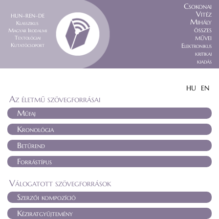
Csokonai
Vitéz
HUN–REN–DE
Mihály
Klasszikus
összes
Magyar Irodalmi
művei
Textológiai
Kutatócsoport
Elektronikus
kritikai
kiadás
HU
EN
Az életmű szövegforrásai
Műfaj
Kronológia
Betűrend
Forrástípus
Válogatott szövegforrások
Szerzői kompozíció
Kéziratgyűjtemény