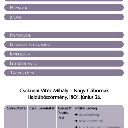
Helynevek
Művek
Nyitóoldal
Fogalmak és használat
Impresszum
Feltöltési napló
Társportálok
Csokonai Vitéz Mihály – Nagy Gábornak
Hajdúböszörmény, 1801. június 26.
Szövegforrás
OSzK. Levelestár.
Autográf.
kritikai szöveg
Önálló.
olvasószöveg
1801
szövegidentitás
keletkezéstörténeti jegyzet