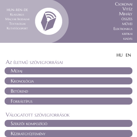
Csokonai
Vitéz
HUN–REN–DE
Mihály
Klasszikus
összes
Magyar Irodalmi
művei
Textológiai
Kutatócsoport
Elektronikus
kritikai
kiadás
HU
EN
Az életmű szövegforrásai
Műfaj
Kronológia
Betűrend
Forrástípus
Válogatott szövegforrások
Szerzői kompozíció
Kéziratgyűjtemény