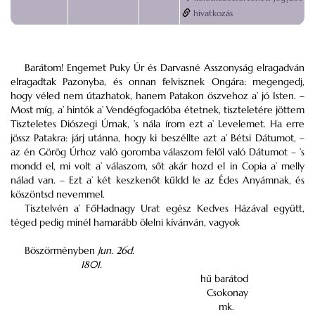
hivatkozás
Barátom! Engemet
Puky
Úr és
Darvasné
Asszonyság elragadván
elragadtak
Pazonyba,
és onnan felvisznek
Ongára:
megengedj,
hogy véled nem útazhatok, hanem
Patakon
öszvehoz a’ jó Isten. –
Most míg, a’ hintók a’ Vendégfogadóba étetnek, tiszteletére jöttem
Tiszteletes
Diószegi Úrnak,
’s nála írom ezt a’ Levelemet. Ha erre
jössz
Patakra:
járj utánna, hogy ki beszéllte azt a’
Bétsi
Dátumot, –
az én
Görög
Úrhoz való goromba válaszom felől való Dátumot – ’s
mondd el, mi volt a’ válaszom, sőt akár hozd el
in Copia
a’ melly
nálad van. –
Ezt a’ két keszkenőt kűldd le az
Édes Anyámnak,
és
köszöntsd nevemmel.
Tisztelvén a’
FőHadnagy Urat
egész Kedves Házával együtt,
téged pedig minél hamarább ölelni kívánván, vagyok
Böszörményben
Jun.
26d.
1801.
hű barátod
Csokonay
mk.