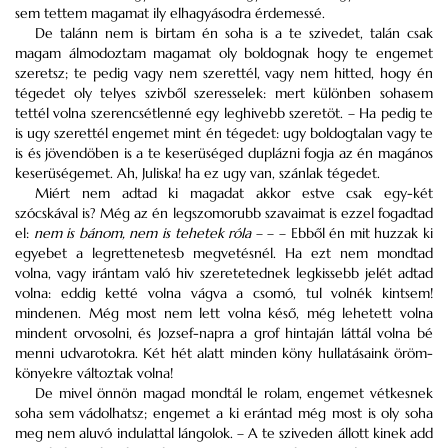
sem tettem magamat ily elhagyásodra érdemessé.
De talánn nem is birtam én soha is a te szivedet, talán csak
magam álmodoztam magamat oly boldognak hogy te engemet
szeretsz; te pedig vagy nem szerettél, vagy nem hitted, hogy én
tégedet oly telyes szivből szeresselek: mert különben sohasem
tettél volna szerencsétlenné egy leghivebb szeretöt. – Ha pedig te
is ugy szerettél engemet mint én tégedet: ugy boldogtalan vagy te
is és jövendöben is a te keserüséged duplázni fogja az én magános
keserüségemet. Ah, Juliska! ha ez ugy van, szánlak tégedet.
Miért nem adtad ki magadat akkor estve csak egy-két
szócskával is? Még az én legszomorubb szavaimat is ezzel fogadtad
el:
nem is bánom, nem is tehetek róla
– – – Ebből én mit huzzak ki
egyebet a legrettenetesb megvetésnél. Ha ezt nem mondtad
volna, vagy irántam való hiv szeretetednek legkissebb jelét adtad
volna: eddig ketté volna vágva a csomó, tul volnék kintsem!
mindenen. Még most nem lett volna késő, még lehetett volna
mindent orvosolni, és Jozsef-napra a grof hintaján láttál volna bé
menni udvarotokra. Két hét alatt minden köny hullatásaink öröm-
könyekre változtak volna!
De mivel önnön magad mondtál le rolam, engemet vétkesnek
soha sem vádolhatsz; engemet a ki erántad még most is oly soha
meg nem aluvó indulattal lángolok. – A te sziveden állott kinek add