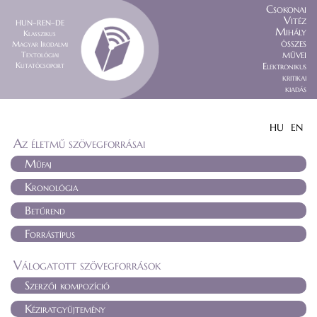
Csokonai
Vitéz
HUN–REN–DE
Mihály
Klasszikus
összes
Magyar Irodalmi
művei
Textológiai
Kutatócsoport
Elektronikus
kritikai
kiadás
HU
EN
Az életmű szövegforrásai
Műfaj
Kronológia
Betűrend
Forrástípus
Válogatott szövegforrások
Szerzői kompozíció
Kéziratgyűjtemény