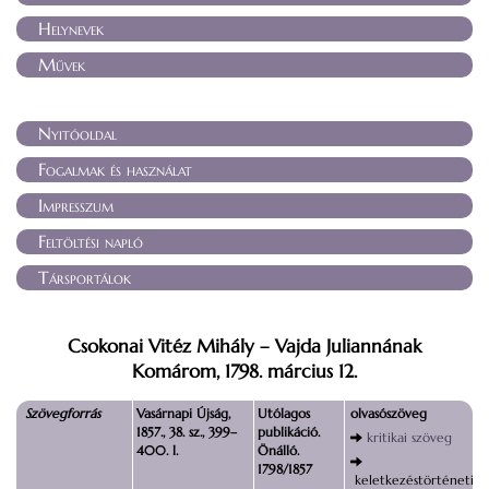
Helynevek
Művek
Nyitóoldal
Fogalmak és használat
Impresszum
Feltöltési napló
Társportálok
Csokonai Vitéz Mihály – Vajda Juliannának
Komárom, 1798. március 12.
Szövegforrás
Vasárnapi Újság,
Utólagos
olvasószöveg
1857., 38. sz., 399–
publikáció.
kritikai szöveg
400. l.
Önálló.
1798/1857
keletkezéstörténeti