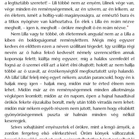
a legtisztább szeretet! – Lili többé nem az enyém, Lilinek vége van,
vége minden én reménységemnek, az én szivem, az én lelkem, az
én életem, ismét a holtig-való magányosságra, az emésztő bura és
a titkos nyögésre van kárhoztatva. Én élek s Lilla én reám nézve
megholt, – igen is, megholt – örökre megholt ö én reám nézve.
*
Nem Lilla vagy te többé, oh életemnek angyala! nem az a Lilla a
kiben én boldogságomat reménylettem. Mégis még egyszer
kedves én előttem ezen a néven szóllitani tégedet. Igy szóllitja régi
nevén az ö halva fekvő kedvesét némely szerencsétlen annak
koporsoja felett; kiáltja még egyszer, mig a halálos szemfedél el
fogná az ö szemei elől azt a kiért élni óhajtott; holott az nem hallja
többé az ö szavát, az érzékenységtől megfosztatott szép halandó.
Ah Lilla! Lilla! felelj még egyet nékem; azután parancsold, hogy én is
haljak meg: igen – haljak meg, midön már te érted élnem nem
lehet. Midön már az én reménységemnek minden alkotmányja
végképen leomlott; midön az én napom, épen a hajnal hasadtával
örökös fekete éjszakába borult, mely után több virradás nem lehet:
midön már nékem egyéb részem nem jutott, hanem hogy elrablott
gyönyörüségemnek puszta sir halmán minden vég nélkül
keseregjek.
Szives sohajtásim! enyésszetek el örökre, mint a lengö árnyék, a
zordon fergeteg elsö elérkeztével. Öröm könyek változzatok