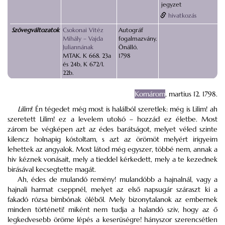
jegyzet
hivatkozás
Szövegváltozatok
Csokonai Vitéz
Autográf
Mihály – Vajda
fogalmazvány.
Juliannának
Önálló.
MTAK. K 668. 23a
1798
és 24b, K 672/I.
22b.
Komárom
, martius 12. 1798.
Lilim
! Én tégedet még most is halálból szeretlek: még is Lilim! ah
szeretett Lilim! ez a levelem utolsó – hozzád ez életbe.
Most
zárom be végképen azt az édes barátságot, melyet véled szinte
kilencz holnapig kóstoltam, s azt az örömöt melyért irigyeim
lehettek az angyalok. Most látod még egyszer, többé nem, annak a
hiv kéznek vonásait, mely a tieddel kérkedett, mely a te kezednek
birásával kecsegtette magát.
Ah, édes de mulandó remény! mulandóbb a hajnalnál, vagy a
hajnali harmat cseppnél, melyet az első napsugár száraszt ki a
fakadó rózsa bimbónak öléből. Mely bizonytalanok az embernek
minden történeti! miként nem tudja a halandó sziv, hogy az ő
legkedvesebb öröme lépés a keserüségre! hányszor szerencsétlen