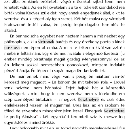
azt által. Senkinek eröltetett végsö eröszakot rajtad tenni nem
lehetett volna. Az én fel jövetelem, s a te el tökélett szándékod reá
birták volna Kedves szüleidet, hogy annak engedjenek által, a kit te
szeretsz, és a ki téged oly igen szeret. Két hét mulva egy városbeli
Profeszorné lettél volna, én pedig legboldogabb teremtés te
általad.
Én benned soha egyebet nem néztem hanem a mit nézhet egy
philosophus, a ki a
virtusnak
barátja és egy érzékeny poeta a kinek
gusztusa
nem épen otromba. A mi a te lelkeden kivül van azt én
másba is feltalálnám. Egy érdemes hivatalu s elegendö fizetésü ifju
ember mindég biztathatja magát gazdag Menyasszonnyal: de az
én lelkem sokkal nemesebben gondolkozó, mintsem indulatit
pénzért árulja. Én tégedet csupán magadért kedveltelek.
De már ennek mind vége van, s pedig én miattam van-é?
kérdezd meg magadat. – Én bánom de mit tehetek róla. – Erövel
senki szivével nem bánhatok. Fejet hajtok hát a kénszeritö
szükségnek, s mint hogy te nem szeretsz, nem is törekedhetem
szép személyed birtokára. – Elmegyek
Keszthelyre
és csak édes
emlékezeted viszem el magammal. Üres lesz az én szobám te
töled: de szivemben mindenkor jelen leszel. Elmegyek
Keszthelyre
te pedig Almásra
*
s két egymásért teremtett sziv ily messze fog
egymástól esni mind örökké.
Légy boldogabb mint én, és töltsd nagyobb megelégedéssel ifjui