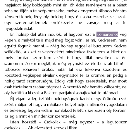
napjaidat, légy boldogabb mint én, óh édes reményem és a bánat
soha ne üljön a te szép orczáidra, melyek engemet állando bánatra
kénszerittenek, légy oly boldog hogy én soha eszedbe se jussak,
egy szerencsétlennek emlékezete ne zavarja meg a te
nyugodalmadat.
Én holnap dél után indulok, el hagyom ezt a
Komáromot
vég
képen, a melytöl te is majd meg fogsz válni; és mi, Kedvesem, nem
együtt fogunk menni. – Még holnap reggel el bucsuzom Kedves
szülöidtöl, a kiket szivességekért mindenkor tiszteltem, a kiket oh,
mely forróan szerettem azért is hogy Lillát neveltek az én
számomra. Akkor meglátjuk még egymást ez életbe s ah Lilim! –
többször sohasem! örökös határ fal lesz felvonva közöttem és
közötted, végképen elválunk egymástól, te az örömre, én pedig a
holtig tartó szomoruságra. Eddig volt hogy szerettelek, már most
csak tisztelnem szabad tégedet. A szeretö név baráttá változott, de
oly baráttá a ki csak a Balaton partjairol sohajtozhat te utánnad.
Élj vigan: a legtisztább boldogságnak karjain, egy örömöd csak
azért múljon el hogy a másiknak helyet adjon, állandó nyugodalom
és békesség legyen vidám homlokod felett, s szeressen oly forronn
az ég a mint én mindenkor szerettelek.
Isten hozzád! – Csokollak – még egyszer – a legutolszor
csokollak – – Ah elvesztett kedves Lillám