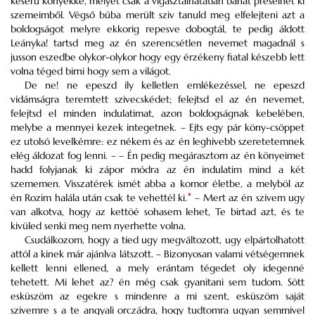
keserü könyekké, melyet csak a vigasztalhatatlan bánat préselhet ki
szemeimből. Végső búba merült sziv tanuld meg elfelejteni azt a
boldogságot melyre ekkorig repesve dobogtál, te pedig áldott
Leányka! tartsd meg az én szerencsétlen nevemet magadnál s
jusson eszedbe olykor-olykor hogy egy érzékeny fiatal készebb lett
volna téged birni hogy sem a világot.
De ne! ne epeszd ily kelletlen emlékezéssel, ne epeszd
vidámságra teremtett szivecskédet; felejtsd el az én nevemet,
felejtsd el minden indulatimat, azon boldogságnak kebelében,
melybe a mennyei kezek integetnek. – Ejts egy pár köny-csöppet
ez utolsó levelkémre: ez nékem és az én leghivebb szeretetemnek
elég áldozat fog lenni. – – Én pedig megárasztom az én könyeimet
hadd folyjanak ki zápor módra az én indulatim mind a két
szememen. Visszatérek ismét abba a komor életbe, a melyböl az
én Rozim halála után csak te vehettél ki.
*
– Mert az én szivem ugy
van alkotva, hogy az kettöé sohasem lehet, Te birtad azt, és te
kivüled senki meg nem nyerhette volna.
Csudálkozom, hogy a tied ugy megváltozott, ugy elpártolhatott
attól a kinek már ajánlva látszott. – Bizonyosan valami vétségemnek
kellett lenni ellened, a mely erántam tégedet oly idegenné
tehetett. Mi lehet az? én még csak gyanitani sem tudom. Sött
esküszöm az egekre s mindenre a mi szent, esküszöm saját
szivemre s a te angyali orczádra, hogy tudtomra ugyan semmivel