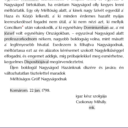
Nagyságod’ birtokában, ha erántam Nagyságod olly kegyes lenni
méltóztatik. Egy oly Méltóság alatt, a’ kinek nagy Szívét egyedűl a’
Haza és Közjó lelkesíti, a’ ki minden érdemes hazafit nyájas
leereszkedéssel fogadni nem útál, a’ ki nem nézi azt, ki mellyik
Concilium
*
után vakoskodik, a’ ki egynéhány
Dominiumban
az, a’ mi
József
volt egynéhány Országokban, – egyszóval Nagyságod alatt
professzorkodnom
nékem, nagyobb boldogság volna, mint másutt
a’ legfényesebb hívatal. Esedezem is főhajtva Nagyságodnak,
méltóztassa ezt az én alázatos kérésemet szokott Nagylelkűséggel
elfogadni, és engemet addigis, míg próbajelekkel meg esmérhetne,
kegyelmes
Dispositiójával
megörvendeztetni.
Éljen boldogúl Nagyságod Hazánknak díszére és javára; én
változhatatlan tisztelettel maradok
Méltóságos Gróf! Nagyságodnak
Komárom
. 22
Jan.
1798.
igaz kész szolgája
Csokonay Mihály.
mk.