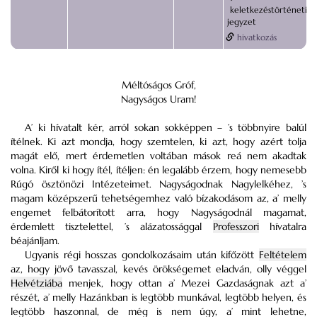
keletkezéstörténeti
jegyzet
hivatkozás
Méltóságos Gróf,
Nagyságos Uram!
A’ ki hívatalt kér, arról sokan sokképpen – ’s többnyire balúl
ítélnek. Ki azt mondja, hogy szemtelen, ki azt, hogy azért tolja
magát elő, mert érdemetlen voltában mások reá nem akadtak
volna. Kiről ki hogy ítél, ítéljen: én legalább érzem, hogy nemesebb
Rúgó ösztönözi Intézeteimet. Nagyságodnak Nagylelkéhez, ’s
magam középszerű tehetségemhez való bízakodásom az, a’ melly
engemet felbátorított arra, hogy Nagyságodnál magamat,
érdemlett tisztelettel, ’s alázatossággal
Professzori
hívatalra
béajánljam.
Ugyanis régi hosszas gondolkozásaim után kifőzött
Feltételem
az, hogy jövő tavasszal, kevés örökségemet eladván, olly véggel
Helvétziába
menjek, hogy ottan a’ Mezei Gazdaságnak azt a’
részét, a’ melly Hazánkban is legtöbb munkával, legtöbb helyen, és
legtöbb haszonnal, de még is nem úgy, a’ mint lehetne,