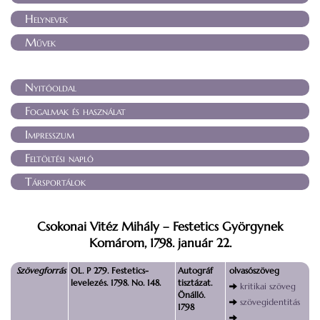
Helynevek
Művek
Nyitóoldal
Fogalmak és használat
Impresszum
Feltöltési napló
Társportálok
Csokonai Vitéz Mihály – Festetics Györgynek
Komárom, 1798. január 22.
Szövegforrás
OL. P 279. Festetics-
Autográf
olvasószöveg
levelezés. 1798. No. 148.
tisztázat.
kritikai szöveg
Önálló.
szövegidentitás
1798