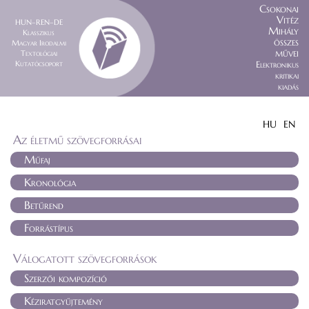
Csokonai
Vitéz
HUN–REN–DE
Mihály
Klasszikus
összes
Magyar Irodalmi
művei
Textológiai
Kutatócsoport
Elektronikus
kritikai
kiadás
HU
EN
Az életmű szövegforrásai
Műfaj
Kronológia
Betűrend
Forrástípus
Válogatott szövegforrások
Szerzői kompozíció
Kéziratgyűjtemény