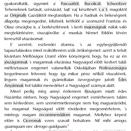
gyakoroltatik, úgymint a’
Pascuatiót
,
Bucolicát
,
Schweitzer
Teheneknek tartását, szénázást, Sajt’ vaj’ készítését
’s a’ t.
magoktól
az
Originalis
Gazdáktól megtanúljam. Ha a’ hadnak és békeségnek
állapotja megengedné, kifutnék kétfelől a’ szomszéd Frantzia és
Olasz országba is, a’ borkészítésnek ’s kerti
majorságnak
nálok való
megtekíntésére; visszajövőbe a’ munkás Német földön tévén
keresztűl utazásomat.
E’ szerént, esztendei útamra, ’s az egybegyűjtendő
tapasztalásokra mind reákölteném szűk örökségemet: azért is tehát
kívántam Méltóságos Uram! előre könyörgeni, hogy, ha ez az én
jószágomnak
’s magamnak elszánása Nagyságod előtt kedvet talál:
méltóztasson engemet valamellyik Oskolájában
Professzorságra
kegyelmesen felvenni; hogy így mikor pénz nélkűl visszatérek,
légyen magamnak és gyámoltalan özvegységre jutott
Édes
Anyámnak
hol találni menedéket a’ Nagyságod’ szárnyai alatt.
Mivel pedig még annyi érdemem ifjúságom miatt édes
Hazámba nintsen, hogy Nagyságod engemet esmérhessen: talám
sem kérkedésre, sem szemérmetlenségre nem fog magyarázódni,
ha magamat Nagyságod előtt rövideden megesmértetem, ’s
mintegy magam
recommendálom
magamat. Mellyhez képest
előre is
Ciceronak
ezen szavait botsátom:
Nil mihi arrogo,
quamquam nec derogo quidquam.
*