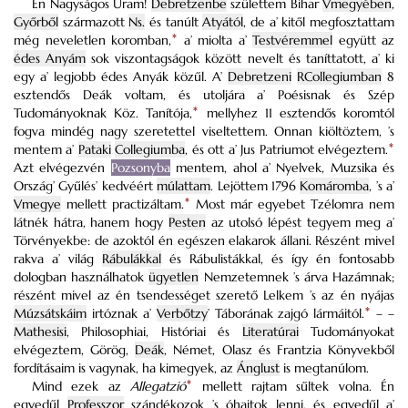
Én Nagyságos Uram!
Debretzenbe
születtem Bihar
Vmegyében
,
Győrből
származott
Ns.
és tanúlt
Atyától
, de a’ kitől megfosztattam
még neveletlen koromban,
*
a’ miolta a’
Testvéremmel
együtt az
édes Anyám
sok viszontagságok között nevelt és taníttatott, a’ ki
egy a’ legjobb édes Anyák közűl. A’
Debretzeni
RCollegiumban
8
esztendős Deák voltam, és utoljára a’ Poésisnak és Szép
Tudományoknak Köz. Tanítója,
*
mellyhez 11 esztendős koromtól
fogva mindég nagy szeretettel viseltettem. Onnan kiöltöztem, ’s
mentem a’
Pataki
Collegiumba
, és ott a’ Jus Patriumot elvégeztem.
*
Azt elvégezvén
Pozsonyba
mentem, ahol a’ Nyelvek, Muzsika és
Ország’ Gyűlés’ kedvéért
múlattam
. Lejöttem 1796
Komáromba
, ’s a’
Vmegye
mellett practizáltam.
*
Most már egyebet Tzélomra nem
látnék hátra, hanem hogy
Pesten
az utolsó lépést tegyem meg a’
Törvényekbe: de azoktól én egészen elakarok állani. Részént mivel
rakva a’ világ
Rábulákkal
és Rábulistákkal, és így én fontosabb
dologban használhatok
ügyetlen
Nemzetemnek ’s árva Hazámnak;
részént mivel az én tsendességet szerető Lelkem ’s az én nyájas
Múzsátskáim
irtóznak a’
Verbőtzy
’ Táborának zajgó lármáitól.
*
– –
Mathesisi
, Philosophiai, Históriai és
Literatúrai
Tudományokat
elvégeztem, Görög,
Deák
, Német, Olasz és Frantzia Könyvekből
fordításaim is vagynak, ha kimegyek, az
Ánglust
is megtanúlom.
Mind ezek az
Allegatzió
*
mellett rajtam sűltek volna. Én
egyedűl
Professzor
szándékozok ’s óhajtok lenni, és egyedűl a’