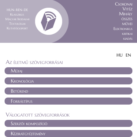
Csokonai
Vitéz
HUN–REN–DE
Mihály
Klasszikus
összes
Magyar Irodalmi
művei
Textológiai
Kutatócsoport
Elektronikus
kritikai
kiadás
HU
EN
Az életmű szövegforrásai
Műfaj
Kronológia
Betűrend
Forrástípus
Válogatott szövegforrások
Szerzői kompozíció
Kéziratgyűjtemény