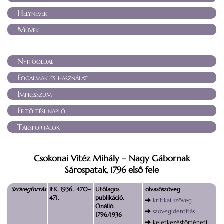
Helynevek
Művek
Nyitóoldal
Fogalmak és használat
Impresszum
Feltöltési napló
Társportálok
Csokonai Vitéz Mihály – Nagy Gábornak
Sárospatak, 1796 első fele
Szövegforrás
ItK, 1936., 470–
Utólagos
olvasószöveg
471.
publikáció.
kritikai szöveg
Önálló.
szövegidentitás
1796/1936
keletkezéstörténeti