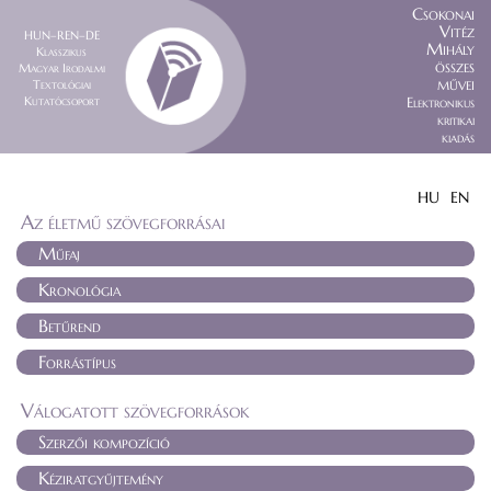
Csokonai
Vitéz
HUN–REN–DE
Mihály
Klasszikus
összes
Magyar Irodalmi
művei
Textológiai
Kutatócsoport
Elektronikus
kritikai
kiadás
HU
EN
Az életmű szövegforrásai
Műfaj
Kronológia
Betűrend
Forrástípus
Válogatott szövegforrások
Szerzői kompozíció
Kéziratgyűjtemény