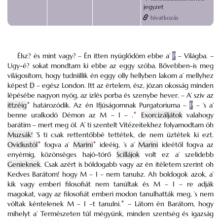
jegyzet
hivatkozás
Élsz? és mint vagy? – Én itten nyüglődöm ebbe a’
P
– Világba. –
Ugy-é? sokat mondtam ki ebbe az eggy szóba. Bővebben-is meg
világosítom, hogy tudniillik én eggy olly hellyben lakom a’ mellyhez
képest
D
– egész London. Itt az értelem, ész, józan okosság minden
lépésébe nagyon nyög, az izlés porba és szenybe hever. – A’ sziv az
ittzéig
*
határozódik. Az én Ifjúságomnak Purgatoriuma –
P
– ’s a’
benne uralkodó Démon az M – I – .
*
Exorcizáljátok
valahogy
barátim – mert meg öl. A’ ti szentelt Vitézeitekhez folyamodtam óh
Muzsák
! ’S ti csak rettentőbbé tettétek, de nem üztétek ki ezt.
Ovidiustól
*
fogva a’
Marini
*
ideéig, ’s a’
Marini
ideétől fogva az
enyémig, közönséges hajó-törő
Scillájok
volt ez a’ szelidebb
Genieknek
. Csak azért is bóldogabb vagy az én itéletem szerint oh
Kedves Barátom! hogy M – I – nem tanulsz. Ah boldogok azok, a’
kik vagy emberi filosofiát nem tanúltak és M – I – re adják
magokat, vagy az filosofiát emberi modon tanulhatták meg, ’s nem
vóltak kéntelenek M – I –t tanulni.
*
– Látom én Barátom, hogy
mihelyt a’ Természeten túl mégyünk, minden szentség és igazság