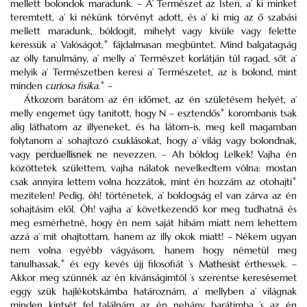
mellett bolondok maradunk. – A’ Természet az Isten, a’ ki minket
teremtett, a’ ki nékünk törvényt adott, és a’ ki mig az ő szabási
mellett maradunk, bóldogit, mihelyt vagy kivüle vagy felette
keressük a’ Valóságot,
*
fájdalmasan megbüntet. Mind balgatagság
az olly tanulmány, a’ melly a’ Természet korlátján túl ragad, sőt a’
melyik a’ Természetben keresi a’ Természetet, az is bolond, mint
minden
curiosa fisika
.
*
–
Átkozom barátom az én időmet, az én születésem helyét, a’
melly engemet úgy tanitott, hogy N – esztendős
*
korombanis tsak
alig láthatom az illyeneket, és ha látom-is, meg kell magamban
folytanom a’ sohajtozó csuklásokat, hogy a’ világ vagy bolondnak,
vagy
perduellisnek
ne nevezzen. – Ah bóldog Lelkek! Vajha én
közöttetek születtem, vajha nálatok nevelkedtem vólna: mostan
csak annyira lettem volna hozzátok, mint én hozzám az
otohajti
*
mezitelen! Pedig, óh! történetek, a’ boldogság el van zárva az én
sohajtásim elől. Óh! vajha a’ következendő kor meg tudhatná és
meg esmérhetné, hogy én nem saját hibám miatt nem lehettem
azzá a’ mit ohajtottam, hanem az illy okok miatt! – Nékem ugyan
nem volna egyébb vágyásom, hanem hogy németül meg
tanulhassak,
*
és egy kevés újj filosofiát ’s
Mathesist
érthessek. –
Akkor meg szünnék az én kivánságimtól ’s szerentse keresésemet
eggy szük hajlékotskámba határoznám, a’ mellyben a’ világnak
minden kintsét fel találnám az én nehány barátimba ’s az én