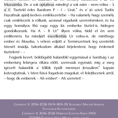
Muzsámba
. De a’ sok
optativus
mindég! a’ sok nám – nem vólna –
’s
a’ t’.
Tiszteld édes Barátom P – I – Urat,
*
és e’ jó szivű Tudós
Hazafinak ajánlj kedves emlékezetébe – Ha valamely Nagy személy
csak emlékezék is róllunk, azonnal vigadunk szerentsénken, és ha
eggy homályos Ifiú vagy eggy kis emberke tisztel-is, hidegen
gondolkozunk. Ha A – fi Ur
*
illyen vólna, hidd el én sem
említeném, ha mindjárt
excellentiás
Ur volna-is, de minthogy
ember és filosofus, ’s vélem edjütt a’ Természetnek leg szentebb
Istenét imádja, bátorkodom általad béjelenteni, hogy érdemeit
tisztelem! – –
Fogjunk kezet, bóldógabb halandók! eggymással a’ barátság ’s az
emberiség felségess óltára előtt, szeressük egymást, mig a’ meg
igézett halandók a’ tőllök épült mennyei Jerusálem
*
kapuin
kotzogtatnak, ’s Isten fiává fogadván magokat, el felejtkeznek arról,
– hogy ők emberek – Ah ember! – Ah szeretet! –
Copyright © 2016-2026 HUN–REN–DE Klasszikus Magyar Irodalmi
Textológiai Kutatócsoport
Copyright © 2016-2026 Debreceni Egyetemi Kiadó (DOI:
10.5484/Csokonai_Vitez_Mihaly_osszes_muvei)