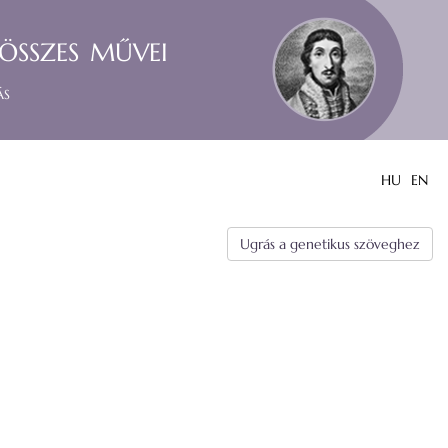
összes művei
ás
HU
EN
Ugrás a genetikus szöveghez