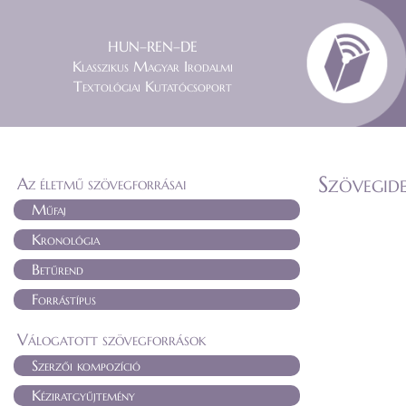
HUN–REN–DE
Klasszikus Magyar Irodalmi
Textológiai Kutatócsoport
Szövegide
Az életmű szövegforrásai
Műfaj
Kronológia
Betűrend
Forrástípus
Válogatott szövegforrások
Szerzői kompozíció
Kéziratgyűjtemény