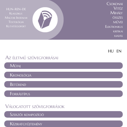
Csokonai
Vitéz
HUN–REN–DE
Mihály
Klasszikus
összes
Magyar Irodalmi
művei
Textológiai
Kutatócsoport
Elektronikus
kritikai
kiadás
HU
EN
Az életmű szövegforrásai
Műfaj
Kronológia
Betűrend
Forrástípus
Válogatott szövegforrások
Szerzői kompozíció
Kéziratgyűjtemény