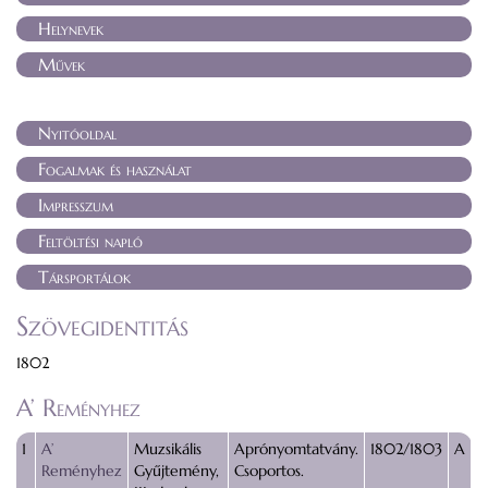
Helynevek
Művek
Nyitóoldal
Fogalmak és használat
Impresszum
Feltöltési napló
Társportálok
Szövegidentitás
1802
A’ Reményhez
1
A’
Muzsikális
Aprónyomtatvány.
1802/1803
A
Reményhez
Gyűjtemény,
Csoportos.