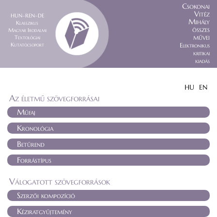
Csokonai
Vitéz
HUN–REN–DE
Mihály
Klasszikus
összes
Magyar Irodalmi
művei
Textológiai
Kutatócsoport
Elektronikus
kritikai
kiadás
HU
EN
Az életmű szövegforrásai
Műfaj
Kronológia
Betűrend
Forrástípus
Válogatott szövegforrások
Szerzői kompozíció
Kéziratgyűjtemény