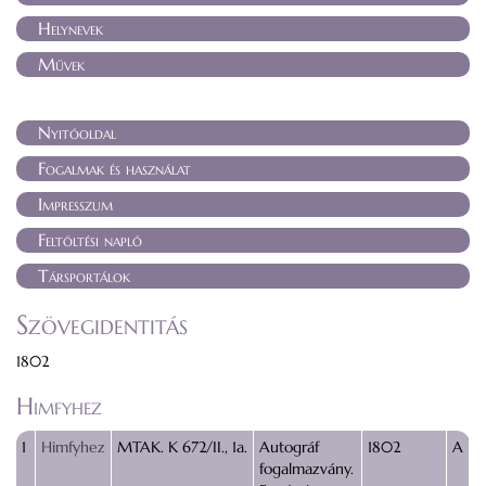
Helynevek
Művek
Nyitóoldal
Fogalmak és használat
Impresszum
Feltöltési napló
Társportálok
Szövegidentitás
1802
Himfyhez
1
Himfyhez
MTAK. K 672/II., 1a.
Autográf
1802
A
fogalmazvány.