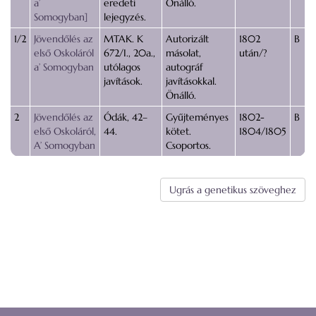
a’
eredeti
Önálló.
Somogyban]
lejegyzés.
1/2
Jövendőlés az
MTAK. K
Autorizált
1802
B
első Oskoláról
672/I., 20a.,
másolat,
után/?
a’ Somogyban
utólagos
autográf
javítások.
javításokkal.
Önálló.
2
Jövendőlés az
Ódák, 42–
Gyűjteményes
1802-
B
első Oskoláról,
44.
kötet.
1804/1805
A’ Somogyban
Csoportos.
Ugrás a genetikus szöveghez