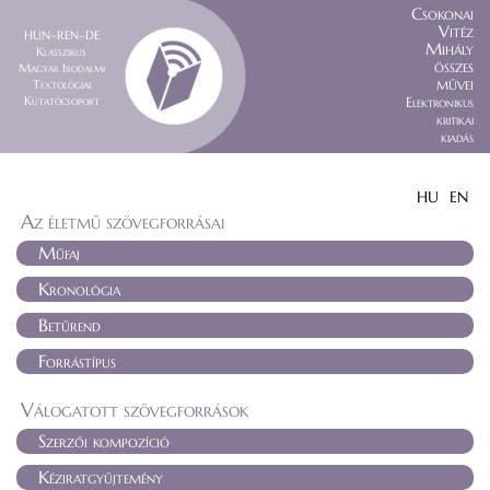
Csokonai
Vitéz
HUN–REN–DE
Mihály
Klasszikus
összes
Magyar Irodalmi
művei
Textológiai
Kutatócsoport
Elektronikus
kritikai
kiadás
HU
EN
Az életmű szövegforrásai
Műfaj
Kronológia
Betűrend
Forrástípus
Válogatott szövegforrások
Szerzői kompozíció
Kéziratgyűjtemény