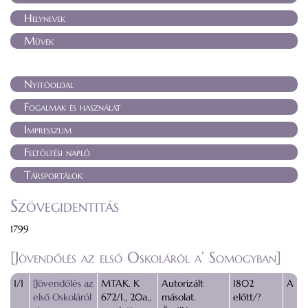
Helynevek
Művek
Nyitóoldal
Fogalmak és használat
Impresszum
Feltöltési napló
Társportálok
Szövegidentitás
1799
[Jövendőlés az első Oskoláról a’ Somogyban]
1/1
[Jövendőlés az
MTAK. K
Autorizált
1802
A
első Oskoláról
672/I., 20a.,
másolat.
előtt/?