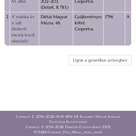
M. által
202–203.
Csoportos.
(DebrK. R 783.)
2
A’ matska és
Diétai Magyar
Gyűjteményes
1796
A
a’ sajt
Múzsa, 48.
kötet.
(Roberti’
Csoportos.
meséji közűl
olaszból.)
Ugrás a genetikus szöveghez
Copyright © 2016-2026 HUN–REN–DE Klasszikus Magyar Irodalmi
Textológiai Kutatócsoport
Copyright © 2016-2026 Debreceni Egyetemi Kiadó (DOI:
10.5484/Csokonai_Vitez_Mihaly_osszes_muvei)