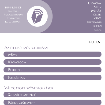
Csokonai
Vitéz
HUN–REN–DE
Mihály
Klasszikus
összes
Magyar Irodalmi
művei
Textológiai
Kutatócsoport
Elektronikus
kritikai
kiadás
HU
EN
Az életmű szövegforrásai
Műfaj
Kronológia
Betűrend
Forrástípus
Válogatott szövegforrások
Szerzői kompozíció
Kéziratgyűjtemény