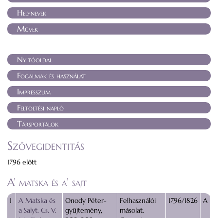
Helynevek
Művek
Nyitóoldal
Fogalmak és használat
Impresszum
Feltöltési napló
Társportálok
Szövegidentitás
1796 előtt
A’ matska és a’ sajt
1
A Matska és
Onody Péter-
Felhasználói
1796/1826
A
a Salyt. Cs. V.
gyűjtemény,
másolat.