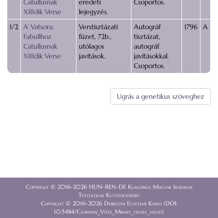
Catullusnak
eredeti
Csoportos.
XIIIdik Verse
lejegyzés.
1/2
A’ Vatsora.
Verstisztázati
Autográf
1796
A
Fabullhoz
füzet, 72b.,
tisztázat,
Catullusnak
utólagos
autográf
XIIIdik Verse
javítások.
javításokkal.
Csoportos.
Ugrás a genetikus szöveghez
Copyright © 2016-2026 HUN–REN–DE Klasszikus Magyar Irodalmi
Textológiai Kutatócsoport
Copyright © 2016-2026 Debreceni Egyetemi Kiadó (DOI:
10.5484/Csokonai_Vitez_Mihaly_osszes_muvei)