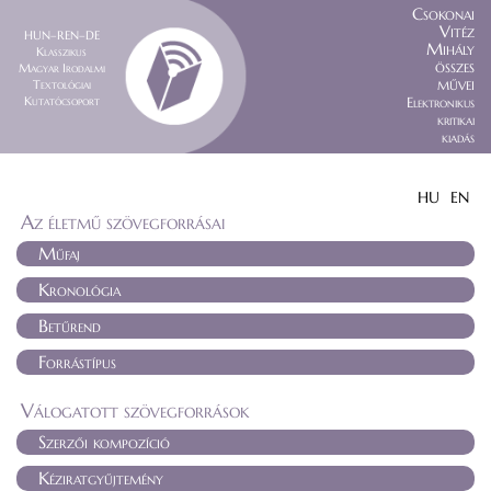
Csokonai
Vitéz
HUN–REN–DE
Mihály
Klasszikus
összes
Magyar Irodalmi
művei
Textológiai
Kutatócsoport
Elektronikus
kritikai
kiadás
HU
EN
Az életmű szövegforrásai
Műfaj
Kronológia
Betűrend
Forrástípus
Válogatott szövegforrások
Szerzői kompozíció
Kéziratgyűjtemény